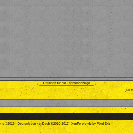
Optionen für die Themenanzeige
(Du m
tons
©2016
-
Deutsch von xenDach
©2010-2017
|
XenForo style by Pixel Exit