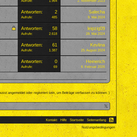
Aufrufe:
1.964
2. November 2023
Antworten:
2
Salecha
Aufrufe:
485
9. Mai 2024
Antworten:
58
leipzig09
Aufrufe:
2.618
28. Mai 2024
Antworten:
61
Kevlina
Aufrufe:
1.387
25. August 2024
Antworten:
0
Heinerich
Aufrufe:
69
6. Februar 2026
usst angemeldet oder registriert sein, um Beiträge verfassen zu können. )
Kontakt
Hilfe
Startseite
Seitenanfang
Nutzungsbedingungen