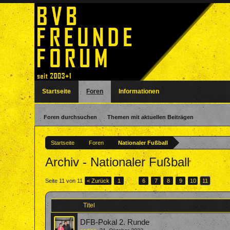
Startseite
Foren
Informationen
Foren durchsuchen
Themen mit aktuellen Beiträgen
Startseite
Foren
Nationaler Fußball
Archiv - Nationaler Fußball
Seite 11 von 11
< Zurück
1
←
6
7
8
9
10
11
Titel
DFB-Pokal 2. Runde