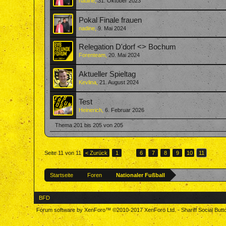
nadine
,
31. Oktober 2023
Pokal Finale frauen
nadine
,
9. Mai 2024
Relegation D'dorf <> Bochum
Forenteam
,
20. Mai 2024
Aktueller Spieltag
Kevlina
,
21. August 2024
Test
Heinerich
,
6. Februar 2026
Thema 201 bis 205 von 205
Seite 11 von 11
< Zurück
1
←
6
7
8
9
10
11
Startseite
Foren
Nationaler Fußball
BFD
Forum software by XenForo™
©2010-2017 XenForo Ltd.
-
Shariff Social But