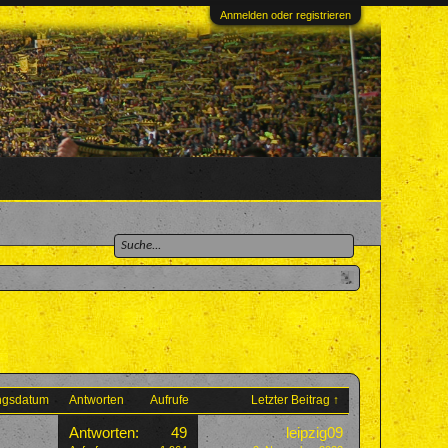
Anmelden oder registrieren
ungsdatum
Antworten
Aufrufe
Letzter Beitrag ↑
Antworten:
49
leipzig09