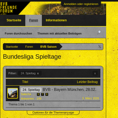
Anmelden oder registrieren
Startseite
Foren
Informationen
Foren durchsuchen
Themen mit aktuellen Beiträgen
Startseite
Foren
BVB Saison
Bundesliga Spieltage
Filter:
24. Spieltag
x
x
Titel
Letzter Beitrag
BVB - Bayern München, 28.02.
24. Spieltag
Salecha
...
6
7
8
3. März 2026
Antworten:
149
Thema 1 bis 1 von 1
Optionen für die Themenanzeige