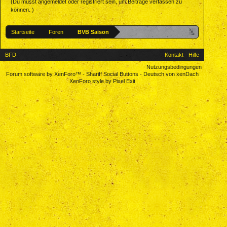
(Du musst angemeldet oder registriert sein, um Beiträge verfassen zu
können. )
Startseite
Foren
BVB Saison
BFD
Kontakt
Hilfe
Nutzungsbedingungen
Forum software by XenForo™
-
Shariff Social Buttons
-
Deutsch von xenDach
XenForo style by Pixel Exit