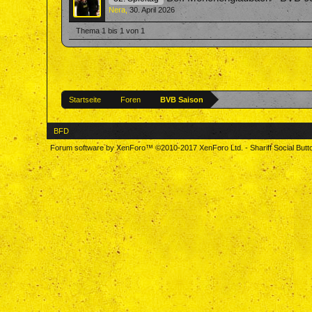
Nera
,
30. April 2026
Thema 1 bis 1 von 1
Startseite
Foren
BVB Saison
BFD
Forum software by XenForo™
©2010-2017 XenForo Ltd.
-
Shariff Social But