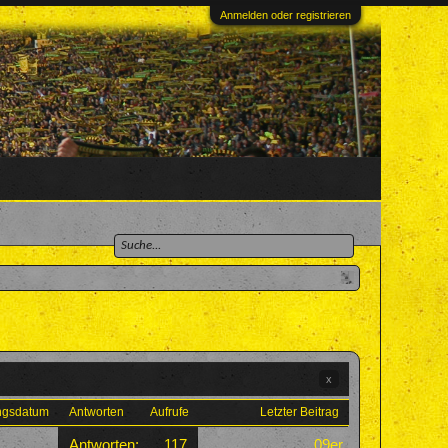
Anmelden oder registrieren
x
ungsdatum
Antworten
Aufrufe
Letzter Beitrag
Antworten:
117
09er