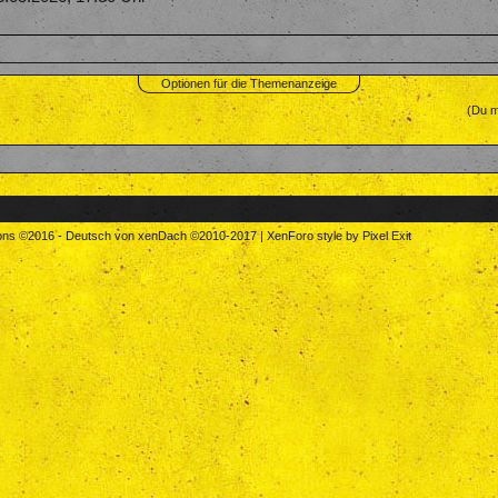
Optionen für die Themenanzeige
(Du m
tons
©2016
-
Deutsch von xenDach
©2010-2017
|
XenForo style by Pixel Exit