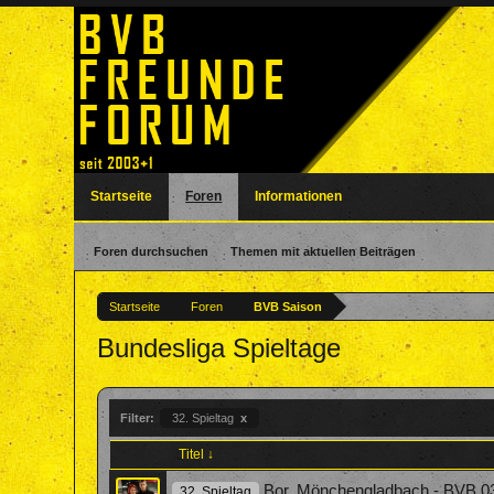
Startseite
Foren
Informationen
Foren durchsuchen
Themen mit aktuellen Beiträgen
Startseite
Foren
BVB Saison
Bundesliga Spieltage
Filter:
32. Spieltag
x
Titel ↓
Bor. Mönchengladbach - BVB 03
32. Spieltag