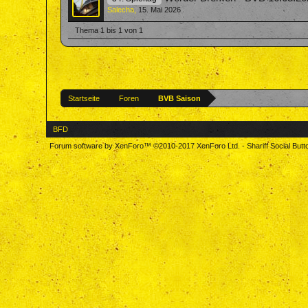
Salecha
,
15. Mai 2026
Thema 1 bis 1 von 1
Startseite
Foren
BVB Saison
BFD
Forum software by XenForo™
©2010-2017 XenForo Ltd.
-
Shariff Social But