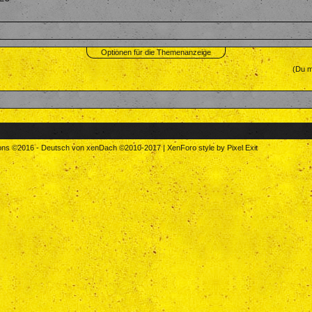
Optionen für die Themenanzeige
(Du m
tons
©2016
-
Deutsch von xenDach
©2010-2017
|
XenForo style by Pixel Exit