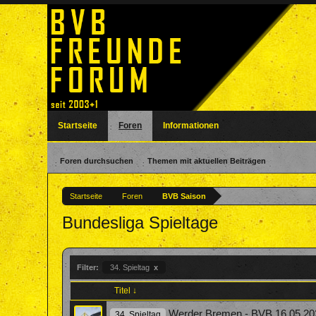
Startseite
Foren
Informationen
Foren durchsuchen
Themen mit aktuellen Beiträgen
Startseite
Foren
BVB Saison
Bundesliga Spieltage
Filter:
34. Spieltag
x
Titel ↓
Werder Bremen - BVB 16.05.20
34. Spieltag