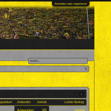
Anmelden oder registrieren
x
ungsdatum
Antworten
Aufrufe
Letzter Beitrag
Antworten:
89
nadine