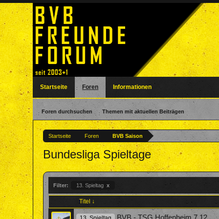
Startseite
Foren
Informationen
Foren durchsuchen
Themen mit aktuellen Beiträgen
Startseite
Foren
BVB Saison
Bundesliga Spieltage
Filter:
13. Spieltag
x
Titel ↓
BVB - TSG Hoffenheim 7.12
13. Spieltag