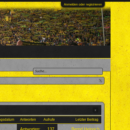
Anmelden oder registrieren
x
ungsdatum
Antworten
Aufrufe
Letzter Beitrag
Antworten:
137
Bernd Heinrich