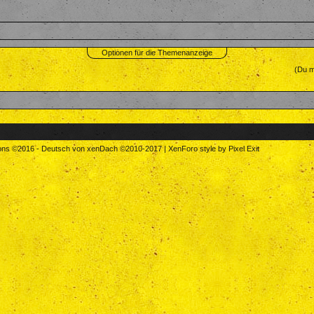
Optionen für die Themenanzeige
(Du m
tons
©2016
-
Deutsch von xenDach
©2010-2017
|
XenForo style by Pixel Exit