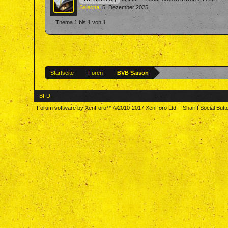
Salecha
,
5. Dezember 2025
Thema 1 bis 1 von 1
Startseite
Foren
BVB Saison
BFD
Forum software by XenForo™
©2010-2017 XenForo Ltd.
-
Shariff Social But