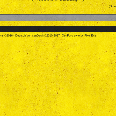
Optionen für die Themenanzeige
(Du m
tons
©2016
-
Deutsch von xenDach
©2010-2017
|
XenForo style by Pixel Exit