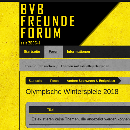
Startseite
Foren
Informationen
Foren durchsuchen
Themen mit aktuellen Beiträgen
Startseite
Foren
Andere Sportarten & Ereignisse
Olympische Winterspiele 2018
Titel
Es existieren keine Themen, die angezeigt werden können