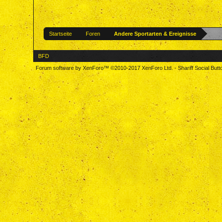
Startseite
Foren
Andere Sportarten & Ereignisse
BFD
Forum software by XenForo™
©2010-2017 XenForo Ltd.
-
Shariff Social But