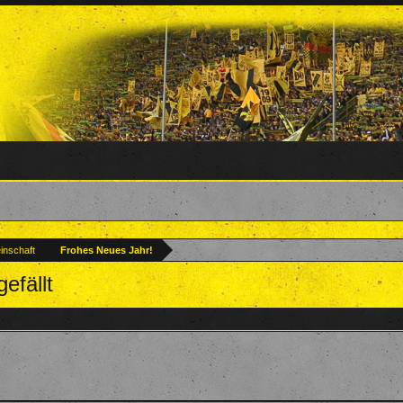
inschaft
Frohes Neues Jahr!
efällt