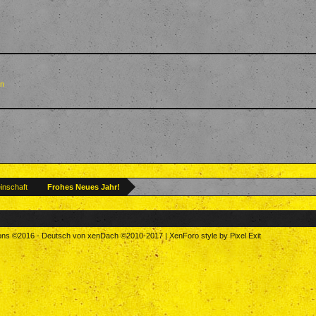
en
inschaft
Frohes Neues Jahr!
tons
©2016
-
Deutsch von xenDach
©2010-2017
|
XenForo style by Pixel Exit