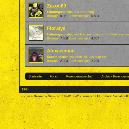
Zazou09
Führungsspieler
,
aus
Straßburg
Beiträge:
9.031
Zustimmungen:
6.894
Floralys
Führungsspieler
, weiblich,
aus
Irgendwo in Niedersachs
Beiträge:
7.408
Zustimmungen:
4.337
Alexaceman
Stammspieler
, männlich, 58,
aus
Mauritius
Beiträge:
2.023
Zustimmungen:
2.299
Startseite
Foren
Forengemeinschaft
Archiv - Forengeme
BFD
Forum software by XenForo™
©2010-2017 XenForo Ltd.
-
Shariff Social But