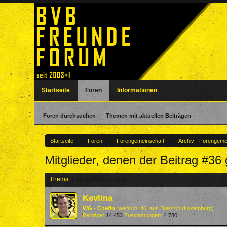
Startseite
Foren
Informationen
Foren durchsuchen
Themen mit aktuellen Beiträgen
Startseite
Foren
Forengemeinschaft
Archiv - Forengeme
Mitglieder, denen der Beitrag #36 g
Thema:
Frohes Neues Jahr!
Kevlina
WG - Chefin
, weiblich, 46,
aus
Diekirch (Luxemburg)
Beiträge:
14.453
Zustimmungen:
4.780