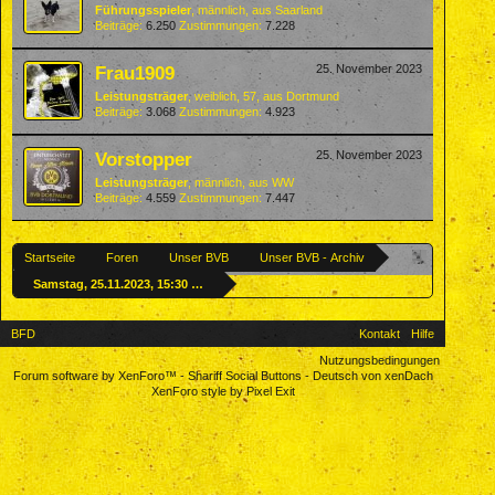
Führungsspieler
, männlich,
aus
Saarland
Beiträge:
6.250
Zustimmungen:
7.228
Frau1909
25. November 2023
Leistungsträger
, weiblich, 57,
aus
Dortmund
Beiträge:
3.068
Zustimmungen:
4.923
Vorstopper
25. November 2023
Leistungsträger
, männlich,
aus
WW
Beiträge:
4.559
Zustimmungen:
7.447
Startseite
Foren
Unser BVB
Unser BVB - Archiv
Samstag, 25.11.2023, 15:30 Uhr - UNSER BVB : MGB Klepper
BFD
Kontakt
Hilfe
Nutzungsbedingungen
Forum software by XenForo™
-
Shariff Social Buttons
-
Deutsch von xenDach
XenForo style by Pixel Exit