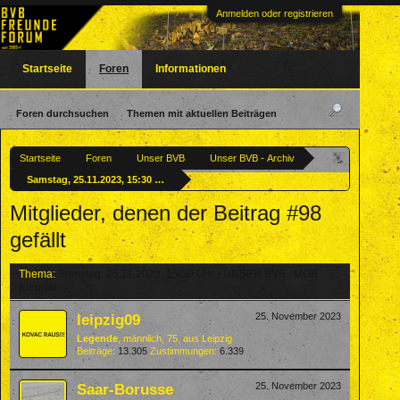
Anmelden oder registrieren
Startseite
Foren
Informationen
Foren durchsuchen
Themen mit aktuellen Beiträgen
Startseite
Foren
Unser BVB
Unser BVB - Archiv
Samstag, 25.11.2023, 15:30 Uhr - UNSER BVB : MGB Klepper
Mitglieder, denen der Beitrag #98
gefällt
Thema:
Samstag, 25.11.2023, 15:30 Uhr - UNSER BVB : MGB
Klepper
leipzig09
25. November 2023
Legende
, männlich, 75,
aus
Leipzig
Beiträge:
13.305
Zustimmungen:
6.339
Saar-Borusse
25. November 2023