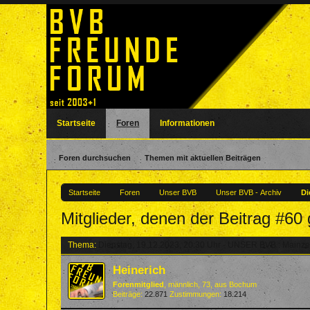
Startseite
Foren
Informationen
Foren durchsuchen
Themen mit aktuellen Beiträgen
Startseite
Foren
Unser BVB
Unser BVB - Archiv
Di
Mitglieder, denen der Beitrag #60 g
Thema:
Dienstag, 19.12.2023, 20:30 Uhr - UNSER BVB : Main
Heinerich
Forenmitglied
, männlich, 73,
aus
Bochum
Beiträge:
22.871
Zustimmungen:
18.214