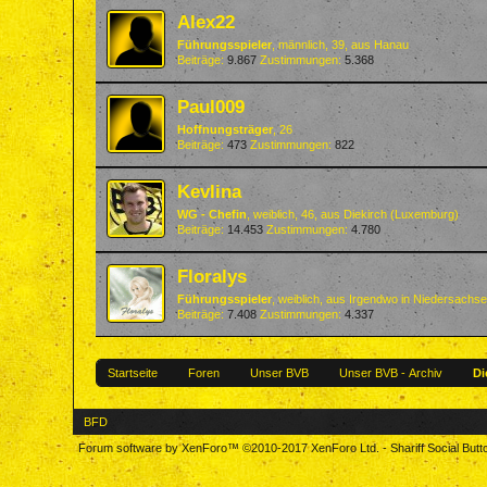
Alex22
Führungsspieler
, männlich, 39,
aus
Hanau
Beiträge:
9.867
Zustimmungen:
5.368
Paul009
Hoffnungsträger
, 26
Beiträge:
473
Zustimmungen:
822
Kevlina
WG - Chefin
, weiblich, 46,
aus
Diekirch (Luxemburg)
Beiträge:
14.453
Zustimmungen:
4.780
Floralys
Führungsspieler
, weiblich,
aus
Irgendwo in Niedersachs
Beiträge:
7.408
Zustimmungen:
4.337
Startseite
Foren
Unser BVB
Unser BVB - Archiv
Di
BFD
Forum software by XenForo™
©2010-2017 XenForo Ltd.
-
Shariff Social But