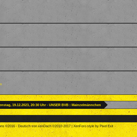
en
enstag, 19.12.2023, 20:30 Uhr - UNSER BVB : Mainzelmännchen
tons
©2016
-
Deutsch von xenDach
©2010-2017
|
XenForo style by Pixel Exit