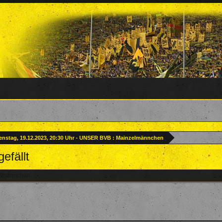
enstag, 19.12.2023, 20:30 Uhr - UNSER BVB : Mainzelmännchen
efällt
zelmännchen