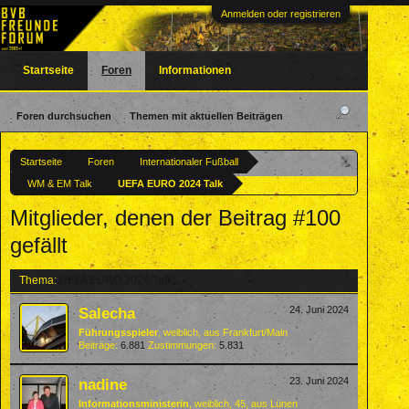
Anmelden oder registrieren
Startseite
Foren
Informationen
Foren durchsuchen
Themen mit aktuellen Beiträgen
Startseite
Foren
Internationaler Fußball
WM & EM Talk
UEFA EURO 2024 Talk
Mitglieder, denen der Beitrag #100
gefällt
Thema:
UEFA EURO 2024 Talk
Salecha
24. Juni 2024
Führungsspieler
, weiblich,
aus
Frankfurt/Main
Beiträge:
6.881
Zustimmungen:
5.831
nadine
23. Juni 2024
Informationsministerin
, weiblich, 45,
aus
Lünen