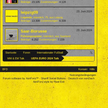
Beiträge:
23.105
Zustimmungen:
4.128
leipzig09
23. Juni 2024
Legende
, männlich, 75,
aus
Leipzig
Beiträge:
13.308
Zustimmungen:
6.339
Saar-Borusse
23. Juni 2024
Führungsspieler
, männlich,
aus
Saarland
Beiträge:
6.252
Zustimmungen:
7.229
Startseite
Foren
Internationaler Fußball
WM & EM Talk
UEFA EURO 2024 Talk
BFD
Kontakt
Hilfe
Nutzungsbedingungen
Forum software by XenForo™
-
Shariff Social Buttons
-
Deutsch von xenDach
XenForo style by Pixel Exit