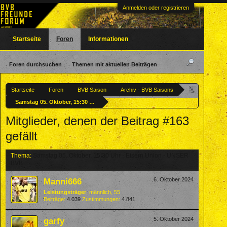
Anmelden oder registrieren
Startseite
Foren
Informationen
Foren durchsuchen
Themen mit aktuellen Beiträgen
Startseite
Foren
BVB Saison
Archiv - BVB Saisons
Samstag 05. Oktober, 15:30 Uhr - Eisern Union - UNSER BVB
Mitglieder, denen der Beitrag #163
gefällt
Thema:
Samstag 05. Oktober, 15:30 Uhr - Eisern Union - UNSER
BVB
Manni666
6. Oktober 2024
Leistungsträger
, männlich, 55
Beiträge:
4.039
Zustimmungen:
4.841
garfy
5. Oktober 2024