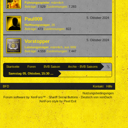
Führungsspieler
, männlich
Beiträge:
7.529
Zustimmungen:
7.283
Paul009
5. Oktober 2024
Hoffnungsträger
, 26
Beiträge:
473
Zustimmungen:
822
Vorstopper
5. Oktober 2024
Leistungsträger
, männlich,
aus
WW
Beiträge:
4.559
Zustimmungen:
7.447
Startseite
Foren
BVB Saison
Archiv - BVB Saisons
Samstag 05. Oktober, 15:30 Uhr - Eisern Union - UNSER BVB
BFD
Kontakt
Hilfe
Nutzungsbedingungen
Forum software by XenForo™
-
Shariff Social Buttons
-
Deutsch von xenDach
XenForo style by Pixel Exit