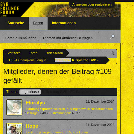
Anmelden oder registrieren
Startseite
Foren
Informationen
Foren durchsuchen
Themen mit aktuellen Beiträgen
Startseite
Foren
BVB Saison
UEFA Champions League
Ligaphase
6. Spieltag BVB - FC Barcelona
Mitglieder, denen der Beitrag #109
gefällt
Thema:
Ligaphase
6. Spieltag BVB - FC Barcelona
Floralys
11. Dezember 2024
Führungsspieler
, weiblich,
aus
Irgendwo in Niedersachsen
Beiträge:
7.408
Zustimmungen:
4.337
Hope
11. Dezember 2024
Leistungsträger
, männlich, 55,
aus
Lünen