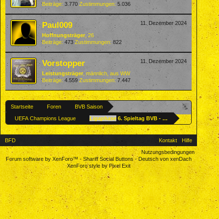
Beiträge:
3.770
Zustimmungen:
5.036
Paul009
11. Dezember 2024
Hoffnungsträger
, 26
Beiträge:
473
Zustimmungen:
822
Vorstopper
11. Dezember 2024
Leistungsträger
, männlich,
aus
WW
Beiträge:
4.559
Zustimmungen:
7.447
Startseite
Foren
BVB Saison
UEFA Champions League
Ligaphase
6. Spieltag BVB - FC Barcelona
BFD
Kontakt
Hilfe
Nutzungsbedingungen
Forum software by XenForo™
-
Shariff Social Buttons
-
Deutsch von xenDach
XenForo style by Pixel Exit