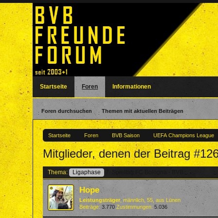
Startseite
Foren
Informationen
Foren durchsuchen
Themen mit aktuellen Beiträgen
Startseite
Foren
BVB Saison
UEFA Champions League
Mitglieder, denen der Beitrag #126
Thema:
Ligaphase
7. Spieltag FC Bologna - BVB
Hope
Leistungsträger
, männlich, 55,
aus
Lünen
Beiträge:
3.770
Zustimmungen:
5.036