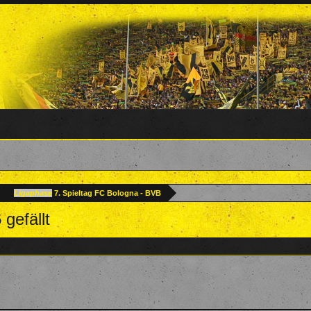
Ligaphase
7. Spieltag FC Bologna - BVB
 gefällt