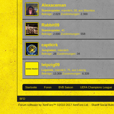
Alexaceman
Stammspieler
, männlich, 58,
aus
Mauritius
Beiträge:
2.023
Zustimmungen:
2.300
Rabbit09
Stammspieler
, 40
Beiträge:
2.000
Zustimmungen:
558
captkirk
Jungtalent
, männlich
Beiträge:
28
Zustimmungen:
34
leipzig09
Legende
, männlich, 75,
aus
Leipzig
Beiträge:
13.309
Zustimmungen:
6.339
Startseite
Foren
BVB Saison
UEFA Champions League
BFD
Forum software by XenForo™
©2010-2017 XenForo Ltd.
-
Shariff Social But