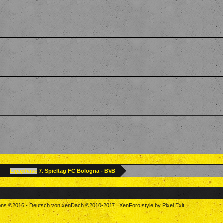
Ligaphase
7. Spieltag FC Bologna - BVB
tons
©2016
-
Deutsch von xenDach
©2010-2017
|
XenForo style by Pixel Exit