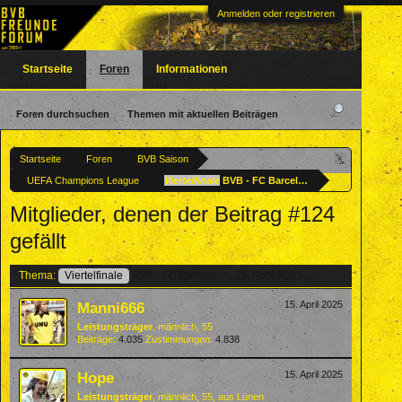
Anmelden oder registrieren
Startseite
Foren
Informationen
Foren durchsuchen
Themen mit aktuellen Beiträgen
Startseite
Foren
BVB Saison
UEFA Champions League
Viertelfinale
BVB - FC Barcelona, 15. April 2025
Mitglieder, denen der Beitrag #124
gefällt
Thema:
Viertelfinale
BVB - FC Barcelona, 15. April 2025
Manni666
15. April 2025
Leistungsträger
, männlich, 55
Beiträge:
4.035
Zustimmungen:
4.838
Hope
15. April 2025
Leistungsträger
, männlich, 55,
aus
Lünen