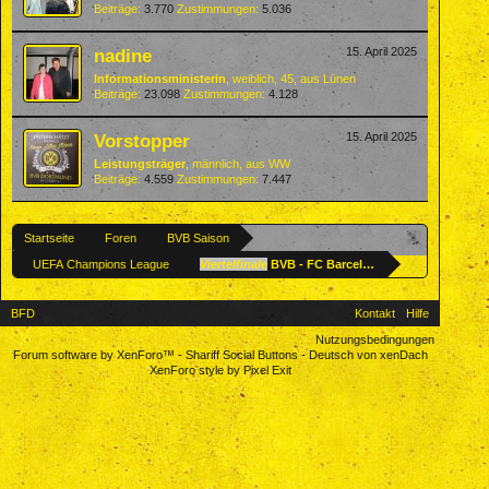
Beiträge:
3.770
Zustimmungen:
5.036
nadine
15. April 2025
Informationsministerin
, weiblich, 45,
aus
Lünen
Beiträge:
23.098
Zustimmungen:
4.128
Vorstopper
15. April 2025
Leistungsträger
, männlich,
aus
WW
Beiträge:
4.559
Zustimmungen:
7.447
Startseite
Foren
BVB Saison
UEFA Champions League
Viertelfinale
BVB - FC Barcelona, 15. April 2025
BFD
Kontakt
Hilfe
Nutzungsbedingungen
Forum software by XenForo™
-
Shariff Social Buttons
-
Deutsch von xenDach
XenForo style by Pixel Exit