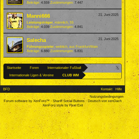
Beiträge:
4.559
Zustimmungen:
7.447
Manni666
21. Juni 2025
Leistungsträger
, männlich, 55
Beiträge:
4.039
Zustimmungen:
4.841
Salecha
21. Juni 2025
Führungsspieler
, weiblich,
aus
Frankfurt/Main
Beiträge:
6.880
Zustimmungen:
5.831
Startseite
Foren
Internationaler Fußball
Internationale Ligen & Vereine
CLUB WM
BFD
Kontakt
Hilfe
Nutzungsbedingungen
Forum software by XenForo™
-
Shariff Social Buttons
-
Deutsch von xenDach
XenForo style by Pixel Exit