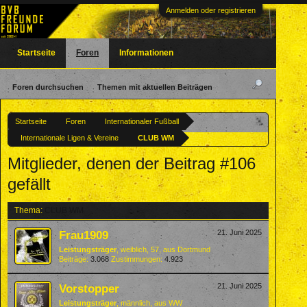
Anmelden oder registrieren
Startseite
Foren
Informationen
Foren durchsuchen
Themen mit aktuellen Beiträgen
Startseite
Foren
Internationaler Fußball
Internationale Ligen & Vereine
CLUB WM
Mitglieder, denen der Beitrag #106
gefällt
Thema:
CLUB WM
Frau1909
21. Juni 2025
Leistungsträger
, weiblich, 57,
aus
Dortmund
Beiträge:
3.068
Zustimmungen:
4.923
Vorstopper
21. Juni 2025
Leistungsträger
, männlich,
aus
WW