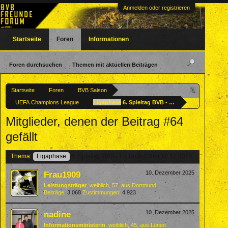
Anmelden oder registrieren
Startseite
Foren
Informationen
Foren durchsuchen
Themen mit aktuellen Beiträgen
Startseite
Foren
BVB Saison
UEFA Champions League
Ligaphase
6. Spieltag BVB - FK Bodö/Glimt 10.12.
Mitglieder, denen der Beitrag #64
gefällt
Thema:
Ligaphase
6. Spieltag BVB - FK Bodö/Glimt 10.12.2025
Frau1909
10. Dezember 2025
Leistungsträger
, weiblich, 57,
aus
Dortmund
Beiträge:
3.068
Zustimmungen:
4.923
nadine
10. Dezember 2025
Informationsministerin
, weiblich, 45,
aus
Lünen