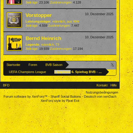
Beiträge:
23.106
Zustimmungen:
4.128
Vorstopper
10. Dezember 2025
Leistungsträger
, männlich,
aus
WW
Beiträge:
4.559
Zustimmungen:
7.447
Bernd Heinrich
10. Dezember 2025
Legende
, männlich, 73
Beiträge:
19.939
Zustimmungen:
17.194
Startseite
Foren
BVB Saison
UEFA Champions League
Ligaphase
6. Spieltag BVB - FK Bodö/Glimt 10.12.
BFD
Kontakt
Hilfe
Nutzungsbedingungen
Forum software by XenForo™
-
Shariff Social Buttons
-
Deutsch von xenDach
XenForo style by Pixel Exit