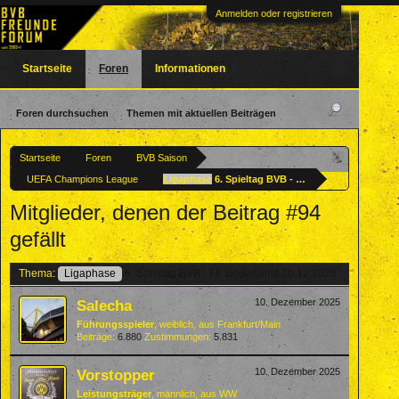
Anmelden oder registrieren
Startseite
Foren
Informationen
Foren durchsuchen
Themen mit aktuellen Beiträgen
Startseite
Foren
BVB Saison
UEFA Champions League
Ligaphase
6. Spieltag BVB - FK Bodö/Glimt 10.12.
Mitglieder, denen der Beitrag #94
gefällt
Thema:
Ligaphase
6. Spieltag BVB - FK Bodö/Glimt 10.12.2025
Salecha
10. Dezember 2025
Führungsspieler
, weiblich,
aus
Frankfurt/Main
Beiträge:
6.880
Zustimmungen:
5.831
Vorstopper
10. Dezember 2025
Leistungsträger
, männlich,
aus
WW