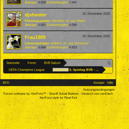
Beiträge:
4.559
Zustimmungen:
7.447
djshooter
10. Dezember 2025
Führungsspieler
, männlich, 44,
aus
Witten
Beiträge:
5.001
Zustimmungen:
4.095
Frau1909
10. Dezember 2025
Leistungsträger
, weiblich, 57,
aus
Dortmund
Beiträge:
3.068
Zustimmungen:
4.923
Startseite
Foren
BVB Saison
UEFA Champions League
Ligaphase
6. Spieltag BVB - FK Bodö/Glimt 10.12.
BFD
Kontakt
Hilfe
Nutzungsbedingungen
Forum software by XenForo™
-
Shariff Social Buttons
-
Deutsch von xenDach
XenForo style by Pixel Exit