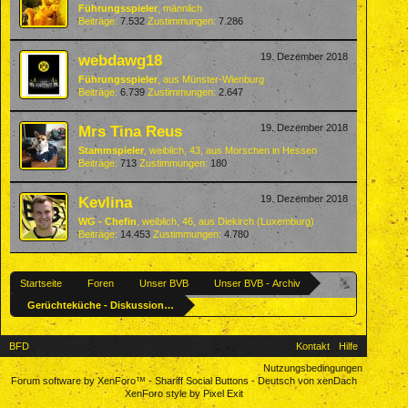
Führungsspieler
, männlich
Beiträge:
7.532
Zustimmungen:
7.286
webdawg18
19. Dezember 2018
Führungsspieler
,
aus
Münster-Wienburg
Beiträge:
6.739
Zustimmungen:
2.647
Mrs Tina Reus
19. Dezember 2018
Stammspieler
, weiblich, 43,
aus
Morschen in Hessen
Beiträge:
713
Zustimmungen:
180
Kevlina
19. Dezember 2018
WG - Chefin
, weiblich, 46,
aus
Diekirch (Luxemburg)
Beiträge:
14.453
Zustimmungen:
4.780
Startseite
Foren
Unser BVB
Unser BVB - Archiv
Gerüchteküche - Diskussionen über mögliche Zugänge beim BVB
BFD
Kontakt
Hilfe
Nutzungsbedingungen
Forum software by XenForo™
-
Shariff Social Buttons
-
Deutsch von xenDach
XenForo style by Pixel Exit