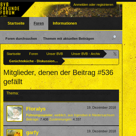
Anmelden oder registrieren
Startseite
Foren
Informationen
Foren durchsuchen
Themen mit aktuellen Beiträgen
Startseite
Foren
Unser BVB
Unser BVB - Archiv
Gerüchteküche - Diskussionen über mögliche Zugänge beim BVB
Mitglieder, denen der Beitrag #536
gefällt
Thema:
Gerüchteküche - Diskussionen über mögliche Zugänge
beim BVB
Floralys
19. Dezember 2018
Führungsspieler
, weiblich,
aus
Irgendwo in Niedersachsen
Beiträge:
7.408
Zustimmungen:
4.337
garfy
19. Dezember 2018