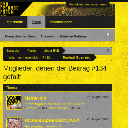
Anmelden oder registrieren
Startseite
Foren
Informationen
Foren durchsuchen
Themen mit aktuellen Beiträgen
Startseite
Foren
Unser BVB
Was macht eigentlich ... ? - Ehemalige BVBler
Raphaël Guerreiro
Mitglieder, denen der Beitrag #134
gefällt
Thema:
Raphaël Guerreiro
Heinerich
28. August 2019
Forenmitglied
, männlich, 73,
aus
Bochum
Beiträge:
22.871
Zustimmungen:
18.214
RickenLupfenJetztJAAA
28. August 2019
Neuzugang
, männlich, 34