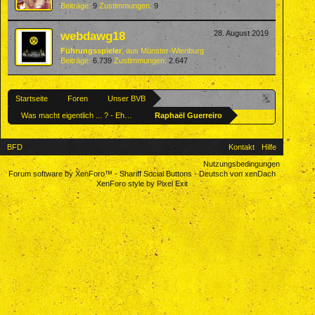
Beiträge:
9
Zustimmungen:
9
webdawg18
28. August 2019
Führungsspieler
,
aus
Münster-Wienburg
Beiträge:
6.739
Zustimmungen:
2.647
Startseite
Foren
Unser BVB
Was macht eigentlich ... ? - Ehemalige BVBler
Raphaël Guerreiro
BFD
Kontakt
Hilfe
Nutzungsbedingungen
Forum software by XenForo™
-
Shariff Social Buttons
-
Deutsch von xenDach
XenForo style by Pixel Exit