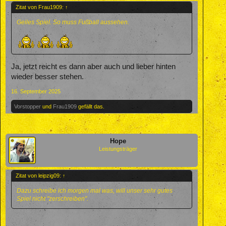
Zitat von Frau1909:
↑
Geiles Spiel. So muss Fußball aussehen.
Ja, jetzt reicht es dann aber auch und lieber hinten
wieder besser stehen.
16. September 2025
Vorstopper
und
Frau1909
gefällt das.
Hope
Leistungsträger
Zitat von leipzig09:
↑
Dazu schreibe ich morgen mal was, will unser sehr gutes
Spiel nicht "zerschreiben".