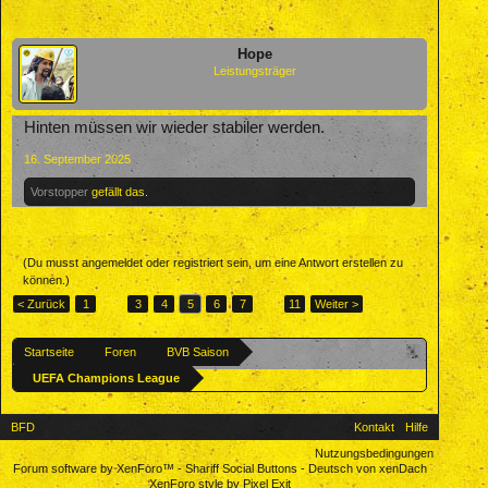
Hope
Leistungsträger
Hinten müssen wir wieder stabiler werden.
16. September 2025
Vorstopper
gefällt das.
(Du musst angemeldet oder registriert sein, um eine Antwort erstellen zu
können.)
< Zurück
1
←
3
4
5
6
7
→
11
Weiter >
Startseite
Foren
BVB Saison
UEFA Champions League
BFD
Kontakt
Hilfe
Nutzungsbedingungen
Forum software by XenForo™
-
Shariff Social Buttons
-
Deutsch von xenDach
XenForo style by Pixel Exit