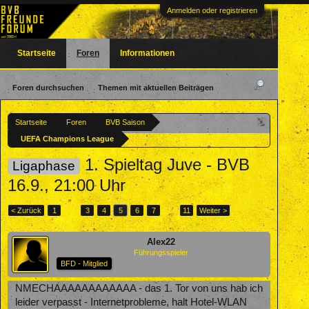
Anmelden oder registrieren
Startseite
Foren
Informationen
Foren durchsuchen
Themen mit aktuellen Beiträgen
Startseite
Foren
BVB Saison
UEFA Champions League
1. Spieltag Juve - BVB
Ligaphase
16.9., 21:00 Uhr
< Zurück
1
←
3
4
5
6
7
→
11
Weiter >
Alex22
Führungsspieler
BFD - Mitglied
NMECHAAAAAAAAAAAA - das 1. Tor von uns hab ich
leider verpasst - Internetprobleme, halt Hotel-WLAN