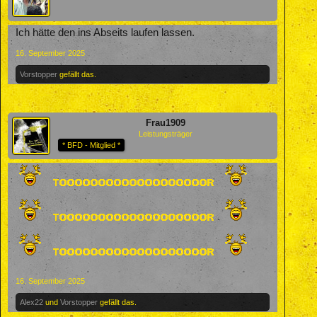
Ich hätte den ins Abseits laufen lassen.
16. September 2025
Vorstopper
gefällt das.
Frau1909
Leistungsträger
* BFD - Mitglied *
16. September 2025
Alex22
und
Vorstopper
gefällt das.