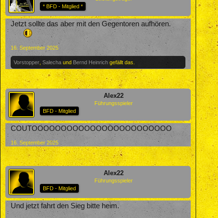
* BFD - Mitglied *
Jetzt sollte das aber mit den Gegentoren aufhören.
16. September 2025
Vorstopper
,
Salecha
und
Bernd Heinrich
gefällt das.
Alex22
Führungsspieler
BFD - Mitglied
COUTOOOOOOOOOOOOOOOOOOOOOOOO
16. September 2025
Alex22
Führungsspieler
BFD - Mitglied
Und jetzt fahrt den Sieg bitte heim.