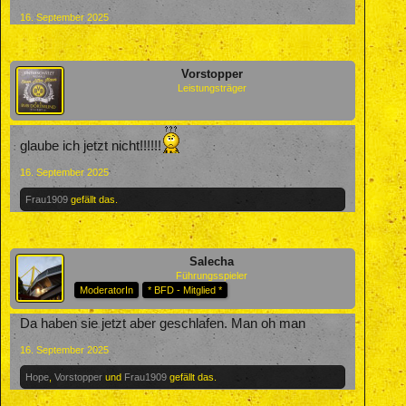
16. September 2025
Vorstopper
Leistungsträger
glaube ich jetzt nicht!!!!!!
16. September 2025
Frau1909
gefällt das.
Salecha
Führungsspieler
ModeratorIn
* BFD - Mitglied *
Da haben sie jetzt aber geschlafen. Man oh man
16. September 2025
Hope
,
Vorstopper
und
Frau1909
gefällt das.