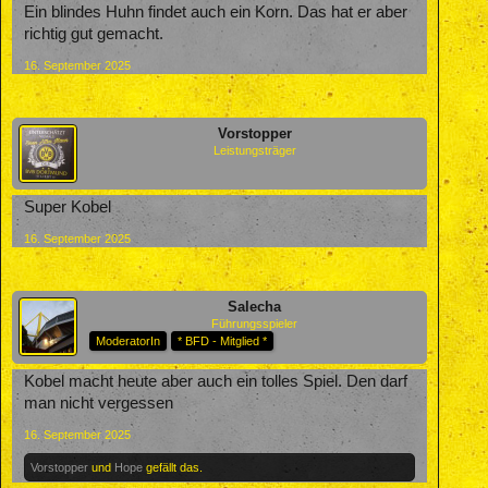
Ein blindes Huhn findet auch ein Korn. Das hat er aber
richtig gut gemacht.
16. September 2025
Vorstopper
Leistungsträger
Super Kobel
16. September 2025
Salecha
Führungsspieler
ModeratorIn
* BFD - Mitglied *
Kobel macht heute aber auch ein tolles Spiel. Den darf
man nicht vergessen
16. September 2025
Vorstopper
und
Hope
gefällt das.