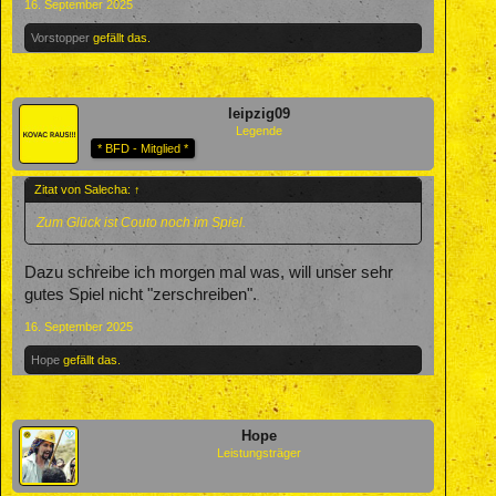
16. September 2025
Vorstopper
gefällt das.
leipzig09
Legende
* BFD - Mitglied *
Zitat von Salecha:
↑
Zum Glück ist Couto noch im Spiel.
Dazu schreibe ich morgen mal was, will unser sehr
gutes Spiel nicht "zerschreiben".
16. September 2025
Hope
gefällt das.
Hope
Leistungsträger