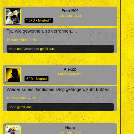
Frau1909
Leistungsträger
* BFD - Mitglied *
Tja, wie gewonnen, so verronnen.....
16. September 2025
Hope
und
Vorstopper
gefällt das.
Alex22
Führungsspieler
BFD - Mitglied
Wieder so ein dämliches Ding gefangen, zum kotzen.
16. September 2025
Hope
gefällt das.
Hope
Leistungsträger