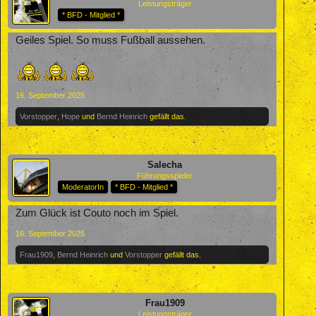
Leistungsträger
* BFD - Mitglied *
Geiles Spiel. So muss Fußball aussehen.
16. September 2025
Vorstopper
,
Hope
und
Bernd Heinrich
gefällt das.
Salecha
Führungsspieler
ModeratorIn
* BFD - Mitglied *
Zum Glück ist Couto noch im Spiel.
16. September 2025
Frau1909
,
Bernd Heinrich
und
Vorstopper
gefällt das.
Frau1909
Leistungsträger