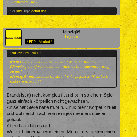
16. September 2025
09er
und
Hope
gefällt das.
leipzig09
Legende
* BFD - Mitglied *
Zitat von Frau1909:
↑
Ich gebe dir fast immer Recht, aber was hat Brandt, als
Offensivspieler jetzt mit dieser erbärmlichen Abwehrleistung
zu tun?
Ich mag Brandt auch nicht, aber das ist ja jetzt wohl wirklich
nicht seine Schuld.
Brandt ist a) nicht komplett fit und b) in so einem Spiel
ganz einfach körperlich nicht gewachsen.
An seiner Stelle hätte m.M.n. Chuk mehr Körperlichkeit
und wohl auch nach vorn einiges mehr anzubieten
gehabt.
Aber daran lag es nicht.
Wer sich innerhalb von einem Monat, erst gegen einen