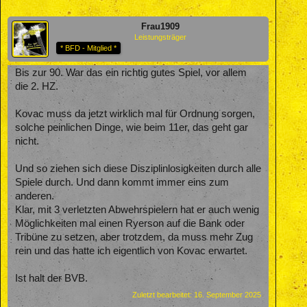
Frau1909
Leistungsträger
* BFD - Mitglied *
Bis zur 90. War das ein richtig gutes Spiel, vor allem
die 2. HZ.
Kovac muss da jetzt wirklich mal für Ordnung sorgen,
solche peinlichen Dinge, wie beim 11er, das geht gar
nicht.
Und so ziehen sich diese Disziplinlosigkeiten durch alle
Spiele durch. Und dann kommt immer eins zum
anderen.
Klar, mit 3 verletzten Abwehrspielern hat er auch wenig
Möglichkeiten mal einen Ryerson auf die Bank oder
Tribüne zu setzen, aber trotzdem, da muss mehr Zug
rein und das hatte ich eigentlich von Kovac erwartet.
Ist halt der BVB.
Zuletzt bearbeitet:
16. September 2025