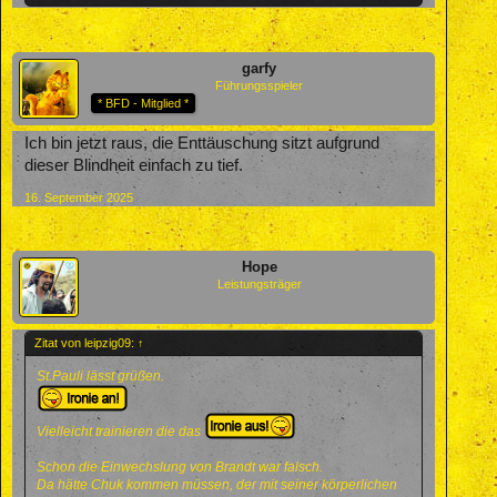
garfy
Führungsspieler
* BFD - Mitglied *
Ich bin jetzt raus, die Enttäuschung sitzt aufgrund
dieser Blindheit einfach zu tief.
16. September 2025
Hope
Leistungsträger
Zitat von leipzig09:
↑
St.Pauli lässt grüßen.
Vielleicht trainieren die das
Schon die Einwechslung von Brandt war falsch.
Da hätte Chuk kommen müssen, der mit seiner körperlichen