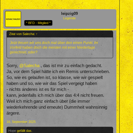
leipzig09
Legende
* BFD - Mitglied *
Zitat von Salecha:
↑
Jetzt freuen wir uns doch mal über den einen Punkt. Im
Vorfeld haben doch die meisten mit einer Niederlage
gerechnet, oder?
Sorry,
@Salecha
, das ist mir zu einfach gedacht.
Ja, vor dem Spiel hätte ich ein Remis unterschrieben.
So, wie es gelaufen ist, so klasse, wie wir gespielt
haben und so, wie wir das Spiel vergeigt haben
- nichts anderes ist es für mich -
kann, jedenfalls ich mich über das 4:4 nicht freuen.
Weil ich mich ganz einfach über (die immer
wiederkehrende und erneute) Dummheit wahnsinnig
ärgere.
16. September 2025
Hope
gefällt das.