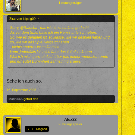
Leistungsträger
Zitat von leipzig09:
↑
Sorry,
@Salecha
, das ist mir zu einfach gedacht.
Ja, vor dem Spiel hätte ich ein Remis unterschrieben.
So, wie es gelaufen ist, so klasse, wie wir gespielt haben und
so, wie wir das Spiel vergeigt haben
- nichts anderes ist es für mich -
kann, jedenfalls ich mich über das 4:4 nicht freuen.
Weil ich mich ganz einfach über (die immer wiederkehrende
und erneute) Dummheit wahnsinnig ärgere.
Sehe ich auch so.
16. September 2025
Manni666
gefällt das.
Alex22
Führungsspieler
BFD - Mitglied