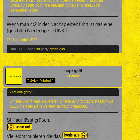
Jetzt freuen wir uns doch mal über den einen Punkt. Im
Vorfeld haben doch die meisten mit einer Niederlage
gerechnet, oder?
Wenn man 4:2 in der Nachspielzeit führt ist das eine
(gefühlte) Niederlage. PUNKT!
16. September 2025
Frau1909
,
Hope
und
garfy
gefällt das.
leipzig09
Legende
* BFD - Mitglied *
Zitat von garfy:
↑
Blinder kann man die letzten 2 Minuten nicht spielen und wie
billig man die Bälle verliert, einfach unfassbar.
St.Pauli lässt grüßen.
Vielleicht trainieren die das