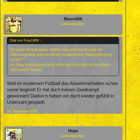
Manni666
Leistungsträger
Zitat von Frau1909:
↑
Ich gebe dir fast immer Recht, aber was hat Brandt, als
Offensivspieler jetzt mit dieser erbärmlichen Abwehrleistung
zu tun?
Ich mag Brandt auch nicht, aber das ist ja jetzt wohl wirklich
nicht seine Schuld.
Weil im modernen Fußball das Abwehrverhalten schon
vorne beginnt! Er hat doch keinen Zweikampf
gewonnen! Dadurch haben wir doch wieder gefühlt in
Unterzahl gespielt!
16. September 2025
Hope
Leistungsträger