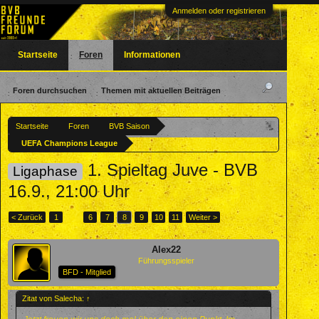
Anmelden oder registrieren
Startseite
Foren
Informationen
Foren durchsuchen
Themen mit aktuellen Beiträgen
Startseite
Foren
BVB Saison
UEFA Champions League
1. Spieltag Juve - BVB
Ligaphase
16.9., 21:00 Uhr
< Zurück
1
←
6
7
8
9
10
11
Weiter >
Alex22
Führungsspieler
BFD - Mitglied
Zitat von Salecha:
↑