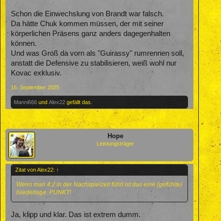
Schon die Einwechslung von Brandt war falsch.
Da hätte Chuk kommen müssen, der mit seiner
körperlichen Präsens ganz anders dagegenhalten
können.
Und was Groß da vorn als "Guirassy" rumrennen soll,
anstatt die Defensive zu stabilisieren, weiß wohl nur
Kovac exklusiv.
16. September 2025
Manni666
und
Alex22
gefällt das.
Hope
Leistungsträger
Zitat von Alex22:
↑
Wenn man 4:2 in der Nachspielzeit führt ist das eine (gefühlte)
Niederlage. PUNKT!
Ja, klipp und klar. Das ist extrem dumm.