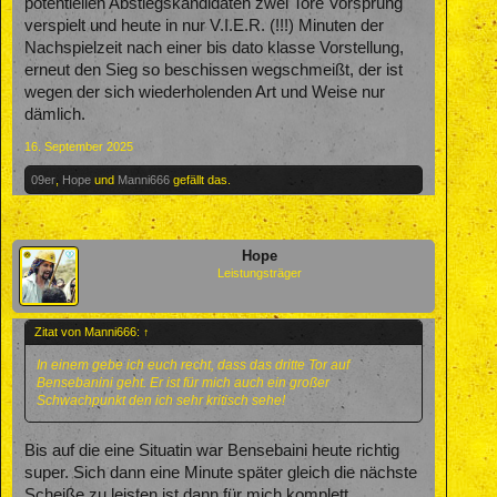
potentiellen Abstiegskandidaten zwei Tore Vorsprung
verspielt und heute in nur V.I.E.R. (!!!) Minuten der
Nachspielzeit nach einer bis dato klasse Vorstellung,
erneut den Sieg so beschissen wegschmeißt, der ist
wegen der sich wiederholenden Art und Weise nur
dämlich.
16. September 2025
09er
,
Hope
und
Manni666
gefällt das.
Hope
Leistungsträger
Zitat von Manni666:
↑
In einem gebe ich euch recht, dass das dritte Tor auf
Bensebanini geht. Er ist für mich auch ein großer
Schwachpunkt den ich sehr kritisch sehe!
Bis auf die eine Situatin war Bensebaini heute richtig
super. Sich dann eine Minute später gleich die nächste
Scheiße zu leisten ist dann für mich komplett