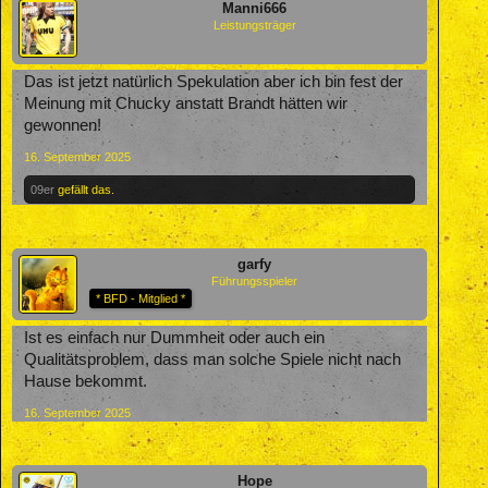
Manni666
Leistungsträger
Das ist jetzt natürlich Spekulation aber ich bin fest der
Meinung mit Chucky anstatt Brandt hätten wir
gewonnen!
16. September 2025
09er
gefällt das.
garfy
Führungsspieler
* BFD - Mitglied *
Ist es einfach nur Dummheit oder auch ein
Qualitätsproblem, dass man solche Spiele nicht nach
Hause bekommt.
16. September 2025
Hope