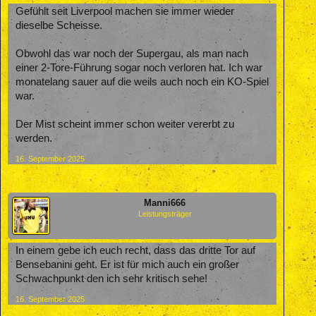
Gefühlt seit Liverpool machen sie immer wieder
dieselbe Scheisse.
Obwohl das war noch der Supergau, als man nach
einer 2-Tore-Führung sogar noch verloren hat. Ich war
monatelang sauer auf die weils auch noch ein KO-Spiel
war.
Der Mist scheint immer schon weiter vererbt zu
werden.
16. September 2025
Manni666
Leistungsträger
In einem gebe ich euch recht, dass das dritte Tor auf
Bensebanini geht. Er ist für mich auch ein großer
Schwachpunkt den ich sehr kritisch sehe!
16. September 2025