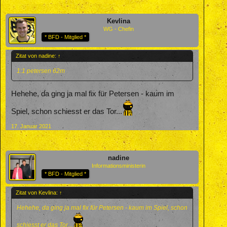
Kevlina
WG - Chefin
* BFD - Mitglied *
Zitat von nadine:
↑
1:1 petersen 62m
Hehehe, da ging ja mal fix für Petersen - kaum im
Spiel, schon schiesst er das Tor...
17. Januar 2021
nadine
Informationsministerin
* BFD - Mitglied *
Zitat von Kevlina:
↑
Hehehe, da ging ja mal fix für Petersen - kaum im Spiel, schon
schiesst er das Tor...