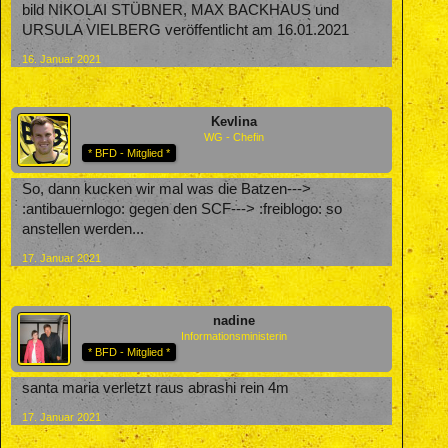
bild NIKOLAI STÜBNER, MAX BACKHAUS und
URSULA VIELBERG veröffentlicht am 16.01.2021
16. Januar 2021
Kevlina
WG - Chefin
* BFD - Mitglied *
So, dann kucken wir mal was die Batzen--->
:antibauernlogo: gegen den SCF---> :freiblogo: so
anstellen werden...
17. Januar 2021
nadine
Informationsministerin
* BFD - Mitglied *
santa maria verletzt raus abrashi rein 4m
17. Januar 2021