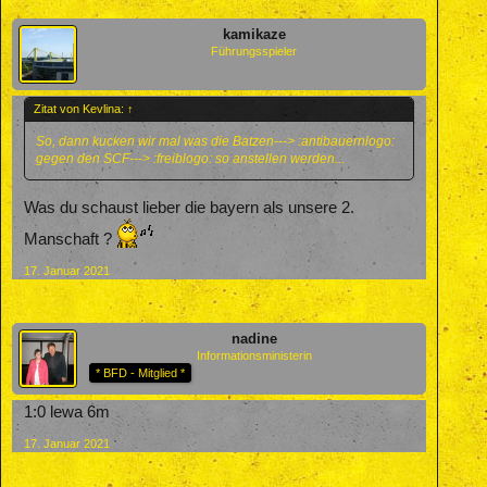
kamikaze
Führungsspieler
Zitat von Kevlina:
↑
So, dann kucken wir mal was die Batzen---> :antibauernlogo:
gegen den SCF---> :freiblogo: so anstellen werden...
Was du schaust lieber die bayern als unsere 2.
Manschaft ?
17. Januar 2021
nadine
Informationsministerin
* BFD - Mitglied *
1:0 lewa 6m
17. Januar 2021