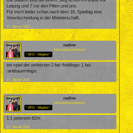
Leipzig und 7 vor den Pillen und uns.
Für mich leider schon nach dem 16. Spieltag eine
Vorentscheidung in der Meisterschaft.
17. Januar 2021
nadine
Informationsministerin
* BFD - Mitglied *
ein spiel der verletzten 2 bei :freiblogo: 1 bei
:antibauernlogo:
17. Januar 2021
nadine
Informationsministerin
* BFD - Mitglied *
1:1 petersen 62m
17. Januar 2021