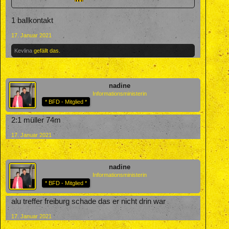
1 ballkontakt
17. Januar 2021
Kevlina
gefällt das.
nadine
Informationsministerin
* BFD - Mitglied *
2:1 müller 74m
17. Januar 2021
nadine
Informationsministerin
* BFD - Mitglied *
alu treffer freiburg schade das er nicht drin war
17. Januar 2021