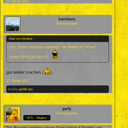
17. Januar 2021
kamikaze
Führungsspieler
Zitat von Kevlina:
↑
Och, ich bin multitask unterwegs - die Batzen im TV und
unsere Amas auf dem PC...
gut weiter machen
17. Januar 2021
Kevlina
gefällt das.
garfy
Führungsspieler
* BFD - Mitglied *
Die Bauern sind bei einem Sieg schon 4 Punkte vor