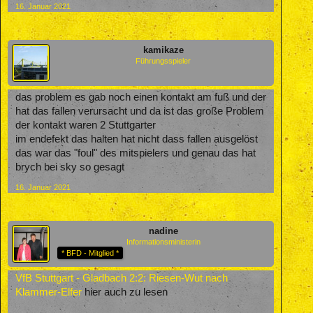
16. Januar 2021
kamikaze
Führungsspieler
das problem es gab noch einen kontakt am fuß und der
hat das fallen verursacht und da ist das große Problem
der kontakt waren 2 Stuttgarter
im endefekt das halten hat nicht dass fallen ausgelöst
das war das "foul" des mitspielers und genau das hat
brych bei sky so gesagt
16. Januar 2021
nadine
Informationsministerin
* BFD - Mitglied *
VfB Stuttgart - Gladbach 2:2: Riesen-Wut nach
Klammer-Elfer
hier auch zu lesen