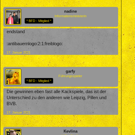
nadine
Informationsministerin
* BFD - Mitglied *
endstand
:antibauernlogo:2:1:freiblogo:
17. Januar 2021
garfy
Führungsspieler
* BFD - Mitglied *
Die gewinnen eben fast alle Kackspiele, das ist der
Unterschied zu den anderen wie Leipzig, Pillen und
BVB.
17. Januar 2021
Kevlina