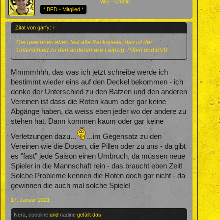
WG - Chefin
* BFD - Mitglied *
Zitat von garfy:
↑
Die gewinnen eben fast alle Kackspiele, das ist der
Unterschied zu den anderen wie Leipzig, Pillen und BVB.
Mmmmhhh, das was ich jetzt schreibe werde ich
bestimmt wieder eins auf den Deckel bekommen - ich
denke der Unterschied zu den Batzen und den anderen
Vereinen ist dass die Roten kaum oder gar keine
Abgänge haben, da weiss eben jeder wo der andere zu
stehen hat. Dann kommen kaum oder gar keine
Verletzungen dazu...
...im Gegensatz zu den
Vereinen wie die Dosen, die Pillen oder zu uns - da gibt
es "fast" jede Saison einen Umbruch, da müssen neue
Spieler in die Mannschaft rein - das braucht eben Zeit!
Solche Probleme kennen die Roten doch gar nicht - da
gewinnen die auch mal solche Spiele!
17. Januar 2021
Nera
,
cocoline
und
nadine
gefällt das.