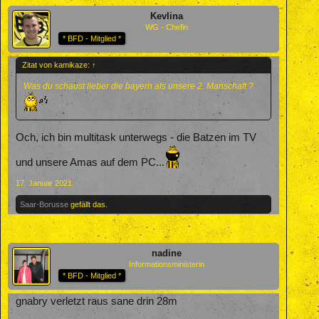
Kevlina
WG - Chefin
* BFD - Mitglied *
Zitat von kamikaze:
↑
Was du schaust lieber die bayern als unsere 2. Manschaft ?
Och, ich bin multitask unterwegs - die Batzen im TV
und unsere Amas auf dem PC...
17. Januar 2021
Saar-Borusse
gefällt das.
nadine
Informationsministerin
* BFD - Mitglied *
gnabry verletzt raus sane drin 28m