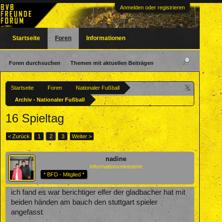
Anmelden oder registrieren
Startseite
Foren
Informationen
Foren durchsuchen
Themen mit aktuellen Beiträgen
Startseite
Foren
Nationaler Fußball
Archiv - Nationaler Fußball
16 Spieltag
< Zurück
1
2
3
Weiter >
nadine
Informationsministerin
* BFD - Mitglied *
ich fand es war berichtiger elfer der gladbacher hat mit
beiden händen am bauch den stuttgart spieler
angefasst