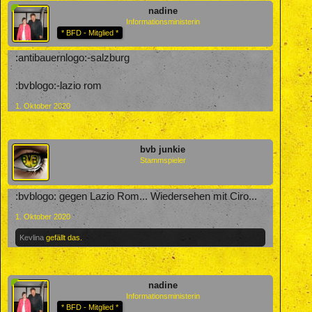
nadine
Informationsministerin
* BFD - Mitglied *
:antibauernlogo:-salzburg
:bvblogo:-lazio rom
1. Oktober 2020
bvb junkie
Stammspieler
:bvblogo: gegen Lazio Rom... Wiedersehen mit Ciro...
1. Oktober 2020
Kevlina
gefällt das.
nadine
Informationsministerin
* BFD - Mitglied *