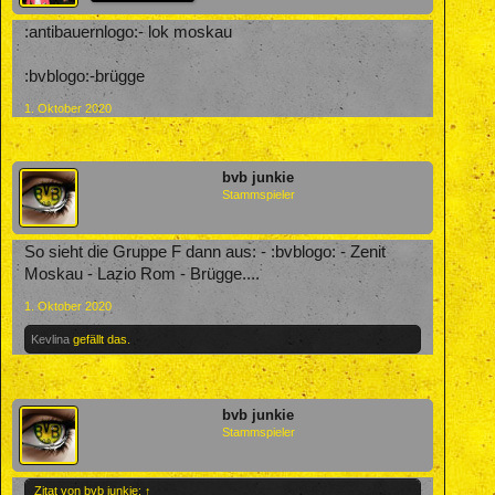
:antibauernlogo:- lok moskau
:bvblogo:-brügge
1. Oktober 2020
bvb junkie
Stammspieler
So sieht die Gruppe F dann aus: - :bvblogo: - Zenit
Moskau - Lazio Rom - Brügge....
1. Oktober 2020
Kevlina
gefällt das.
bvb junkie
Stammspieler
Zitat von bvb junkie:
↑