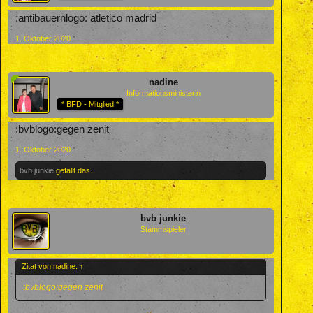
:antibauernlogo: atletico madrid
1. Oktober 2020
nadine
Informationsministerin
* BFD - Mitglied *
:bvblogo:gegen zenit
1. Oktober 2020
bvb junkie
gefällt das.
bvb junkie
Stammspieler
Zitat von nadine:
↑
:bvblogo:gegen zenit