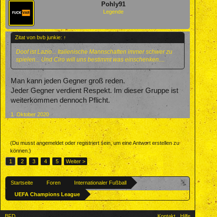
Pohly91
Legende
Zitat von bvb junkie:
↑
Doof ist Lazio... Italienische Mannschaften immer schwer zu
spielen... Und Ciro will uns bestimmt was einschenken....
Man kann jeden Gegner groß reden.
Jeder Gegner verdient Respekt. Im dieser Gruppe ist
weiterkommen dennoch Pflicht.
1. Oktober 2020
(Du musst angemeldet oder registriert sein, um eine Antwort erstellen zu
können.)
1
2
3
4
5
Weiter >
Startseite
Foren
Internationaler Fußball
UEFA Champions League
BFD
Kontakt
Hilfe