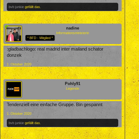
bvb junkie
gefällt das.
nadine
Informationsministerin
* BFD - Mitglied *
:gladbachlogo: real madrid inter mailand schator
donzek
1. Oktober 2020
Pohly91
Legende
Tendenziell eine einfache Gruppe. Bin gespannt
1. Oktober 2020
bvb junkie
gefällt das.