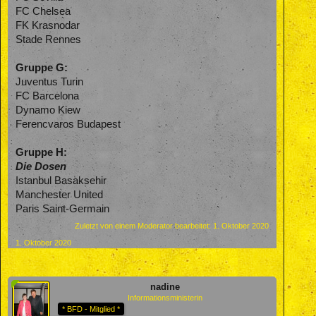
FC Chelsea
FK Krasnodar
Stade Rennes
Gruppe G:
Juventus Turin
FC Barcelona
Dynamo Kiew
Ferencvaros Budapest
Gruppe H:
Die Dosen
Istanbul Basaksehir
Manchester United
Paris Saint-Germain
Zuletzt von einem Moderator bearbeitet:
1. Oktober 2020
1. Oktober 2020
nadine
Informationsministerin
* BFD - Mitglied *