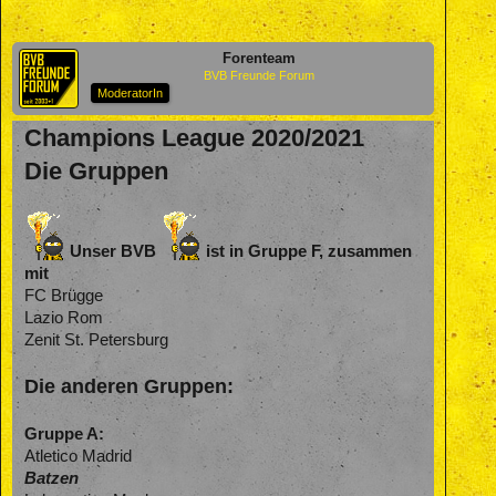
Forenteam
BVB Freunde Forum
ModeratorIn
Champions League 2020/2021
Die Gruppen
Unser BVB
ist in Gruppe F, zusammen
mit
FC Brügge
Lazio Rom
Zenit St. Petersburg
Die anderen Gruppen:
Gruppe A:
Atletico Madrid
Batzen