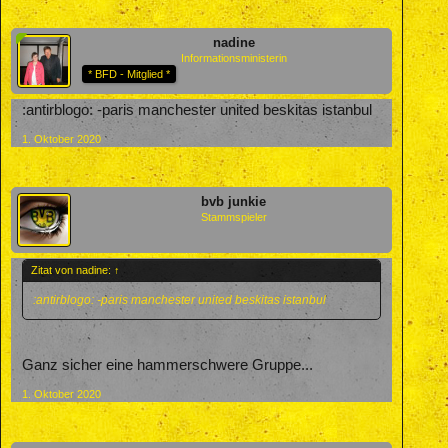
nadine
Informationsministerin
* BFD - Mitglied *
:antirblogo: -paris manchester united beskitas istanbul
1. Oktober 2020
bvb junkie
Stammspieler
Zitat von nadine:
↑
:antirblogo: -paris manchester united beskitas istanbul
Ganz sicher eine hammerschwere Gruppe...
1. Oktober 2020