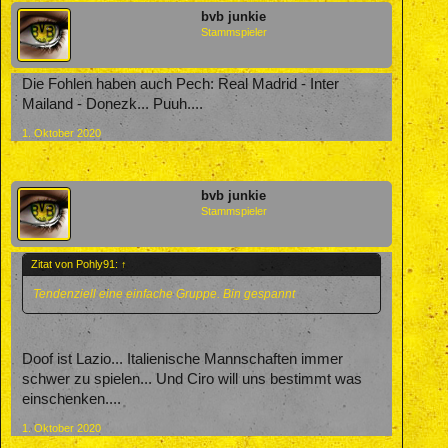
bvb junkie
Stammspieler
Die Fohlen haben auch Pech: Real Madrid - Inter
Mailand - Donezk... Puuh....
1. Oktober 2020
bvb junkie
Stammspieler
Zitat von Pohly91:
↑
Tendenziell eine einfache Gruppe. Bin gespannt
Doof ist Lazio... Italienische Mannschaften immer
schwer zu spielen... Und Ciro will uns bestimmt was
einschenken....
1. Oktober 2020