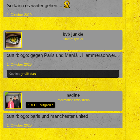
So kann es weiter gehen....
1. Oktober 2020
bvb junkie
Stammspieler
:antirblogo: gegen Paris und ManU... Hammerschwer...
1. Oktober 2020
Kevlina
gefällt das.
nadine
Informationsministerin
* BFD - Mitglied *
:antirblogo: paris und manchester united
1. Oktober 2020