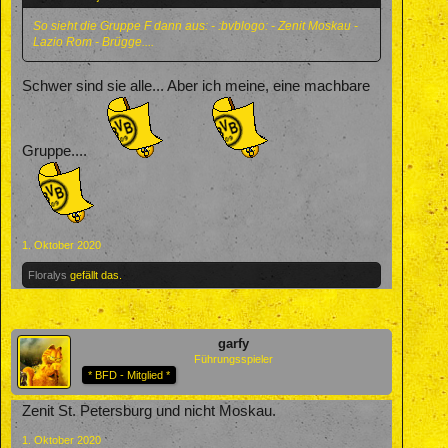
So sieht die Gruppe F dann aus: - :bvblogo: - Zenit Moskau -
Lazio Rom - Brügge....
Schwer sind sie alle... Aber ich meine, eine machbare
Gruppe....
1. Oktober 2020
Floralys
gefällt das.
garfy
Führungsspieler
* BFD - Mitglied *
Zenit St. Petersburg und nicht Moskau.
1. Oktober 2020