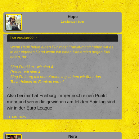
Hope
Leistungsträger
Zitat von Alex22:
↑
Wenn Pauli heute einen Punkt bei Frankfurt holt haben wir es
in der eigenen Hand wenn wir einen Kantersieg gegen Kiel
holen, da:
Sieg Frankfurt - wir sind 4.
Remis - wir sind 4.
Sieg Freiburg mit nem Kantersieg ziehen wir über das
Torverhältnis an Frankurt vorbei.
Also bei mir hat Freiburg immer noch einen Punkt
mehr und wenn die gewinnen am letzten Spieltag sind
wir in der Euro League
11. Mai 2025
Nera