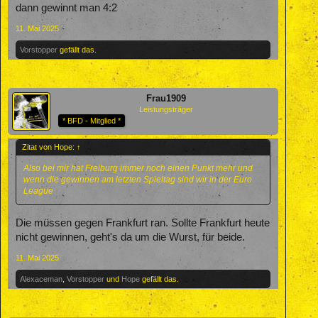
dann gewinnt man 4:2
11. Mai 2025
Vorstopper
gefällt das.
Frau1909
Leistungsträger
* BFD - Mitglied *
Zitat von Hope:
↑
Also bei mir hat Freiburg immer noch einen Punkt mehr und
wenn die gewinnen am letzten Spieltag sind wir in der Euro
League
Die müssen gegen Frankfurt ran. Sollte Frankfurt heute
nicht gewinnen, geht's da um die Wurst, für beide.
11. Mai 2025
Alexaceman
,
Vorstopper
und
Hope
gefällt das.