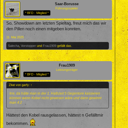
Saar-Borusse
Führungsspieler
* BFD - Mitglied *
So, Showdown am letzten Spieltag, freut mich das wir
den Pillen noch einen mitgeben konnten.
11. Mai 2025
Salecha
,
Vorstopper
und
Frau1909
gefällt das.
Frau1909
Leistungsträger
* BFD - Mitglied *
Zitat von garfy:
↑
Irre, da hätte man in der 1. Halbzeit 5 Gegentore kassieren
können wenn Kobel nicht gewesen wäre und dann gewinnt
man 4:2
Hättest den Kobel rausgelassen, hättest n Gefälltmir
bekommen.