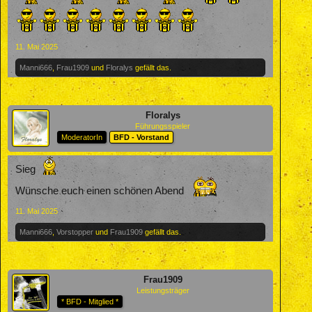
11. Mai 2025
Manni666
,
Frau1909
und
Floralys
gefällt das.
Floralys
Führungsspieler
ModeratorIn
BFD - Vorstand
Sieg
Wünsche euch einen schönen Abend
11. Mai 2025
Manni666
,
Vorstopper
und
Frau1909
gefällt das.
Frau1909
Leistungsträger
* BFD - Mitglied *