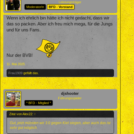
Leistungsträger
ModeratorIn
BFD - Vorstand
Wenn ich ehrlich bin hätte ich nicht gedacht, dass wir
das so packen. Aber ich freu mich mega, für die Jungs
und für uns Fans.
Nur der BVB!
11. Mai 2025
Frau1909
gefällt das.
djshooter
Führungsspieler
* BFD - Mitglied *
Zitat von Alex22:
↑
Gut, jetzt müssten wir 3:0 gegen Kiel siegen, aber auch das ist
sehr gut möglich.