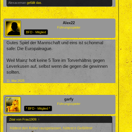
Alexaceman
gefällt das.
Alex22
Führungsspieler
BFD - Mitglied
Gutes Spiel der Mannschaft und eins ist schonmal
safe: Die Europaleague.
Weil Mainz holt keine 5 Tore im Torverhältnis gegen
Leverkusen auf, selbst wenn die gegen die gewinnen
sollten.
11. Mai 2025
garfy
Führungsspieler
* BFD - Mitglied *
Zitat von Frau1909:
↑
Hättest den Kobel rausgelassen, hättest n Gefälltmir