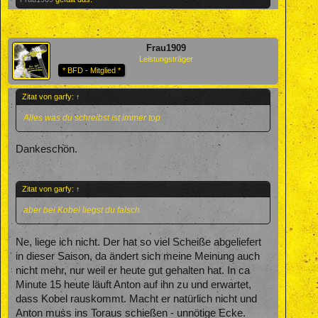
Frau1909
Leistungsträger
* BFD - Mitglied *
Zitat von garfy:
↑
Alles was du schreibst ist immer top
Dankeschön.
Zitat von garfy:
↑
aber bei Kobel liegst du falsch
Ne, liege ich nicht. Der hat so viel Scheiße abgeliefert
in dieser Saison, da ändert sich meine Meinung auch
nicht mehr, nur weil er heute gut gehalten hat. In ca
Minute 15 heute läuft Anton auf ihn zu und erwartet,
dass Kobel rauskommt. Macht er natürlich nicht und
Anton muss ins Toraus schießen - unnötige Ecke.