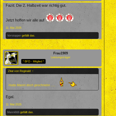
Fazit: Die 2. Halbzeit war richtig gut.
Jetzt hoffen wir alle auf
11. Mai 2025
Vorstopper
gefällt das.
Frau1909
Leistungsträger
* BFD - Mitglied *
Zitat von Reginald:
↑
Hatta Manni doch geschriebn ......
Egal.
11. Mai 2025
Manni666
gefällt das.