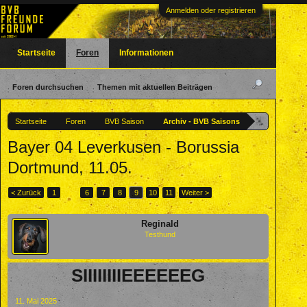
Anmelden oder registrieren
Startseite
Foren
Informationen
Foren durchsuchen
Themen mit aktuellen Beiträgen
Startseite
Foren
BVB Saison
Archiv - BVB Saisons
Bayer 04 Leverkusen - Borussia
Dortmund, 11.05.
< Zurück
1
←
6
7
8
9
10
11
Weiter >
Reginald
Testhund
SIIIIIIIIEEEEEEG
11. Mai 2025