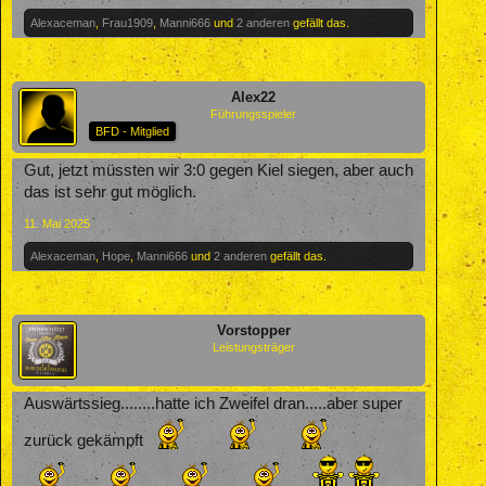
Alexaceman
,
Frau1909
,
Manni666
und
2 anderen
gefällt das.
Alex22
Führungsspieler
BFD - Mitglied
Gut, jetzt müssten wir 3:0 gegen Kiel siegen, aber auch
das ist sehr gut möglich.
11. Mai 2025
Alexaceman
,
Hope
,
Manni666
und
2 anderen
gefällt das.
Vorstopper
Leistungsträger
Auswärtssieg........hatte ich Zweifel dran.....aber super
zurück gekämpft