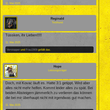
11. Mai 2025
Reginald
Testhund
Tüssken, ihr Lieben!!!!!
11. Mai 2025
Vorstopper
und
Frau1909
gefällt das.
Hope
Leistungsträger
Doch, mit Kovac läuft es. Hatte 3:1 getippt. Wird aber
alles nicht mehr helfen. Kommt leider alles zu spät. Bei
beiden Absteigern jämmerlich zu verlieren das können
die bei mir überhaupt nicht mit irgendwas gut machen.
11. Mai 2025