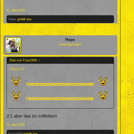
11. Mai 2025
Hope
gefällt das.
Hope
Leistungsträger
Zitat von Frau1909:
↑
Pauli 2:0
2:1 aber das ist mitfiebern
11. Mai 2025
Frau1909
gefällt das.