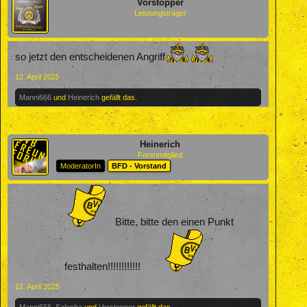
Vorstopper
Leistungsträger
so jetzt den entscheidenen Angriff
12. April 2025
Manni666
und
Heinerich
gefällt das.
Heinerich
Forenmitglied
ModeratorIn
BFD - Vorstand
Bitte, bitte den einen Punkt
festhalten!!!!!!!!!!!!
12. April 2025
Manni666
,
Salecha
und
Vorstopper
gefällt das.