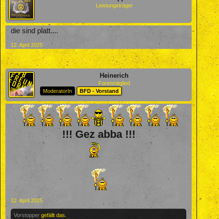
Leistungsträger
die sind platt....
12. April 2025
Heinerich
Forenmitglied
ModeratorIn
BFD - Vorstand
!!! Gez abba !!!
12. April 2025
Vorstopper
gefällt das.