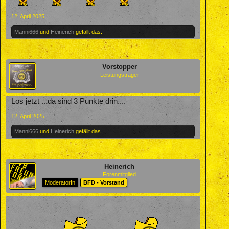
12. April 2025
Manni666
und
Heinerich
gefällt das.
Vorstopper
Leistungsträger
Los jetzt ...da sind 3 Punkte drin....
12. April 2025
Manni666
und
Heinerich
gefällt das.
Heinerich
Forenmitglied
ModeratorIn
BFD - Vorstand