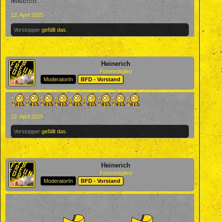
Mist!!!!!!
12. April 2025
Vorstopper
gefällt das.
Heinerich
Forenmitglied
ModeratorIn
BFD - Vorstand
12. April 2025
Vorstopper
gefällt das.
Heinerich
Forenmitglied
ModeratorIn
BFD - Vorstand