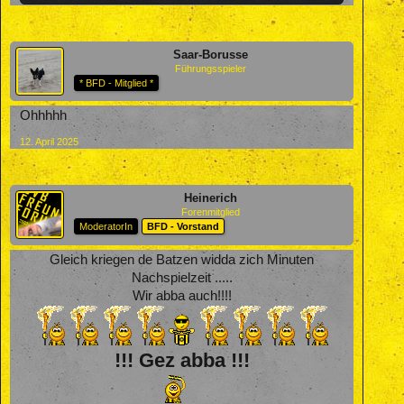
Saar-Borusse
Führungsspieler
* BFD - Mitglied *
Ohhhhh
12. April 2025
Heinerich
Forenmitglied
ModeratorIn
BFD - Vorstand
Gleich kriegen de Batzen widda zich Minuten
Nachspielzeit .....
Wir abba auch!!!!
!!! Gez abba !!!