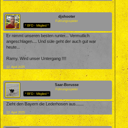
djshooter
Führungsspieler
* BFD - Mitglied *
Er nimmt unseren besten runter... Vermutlich
angeschlagen.... Und süle geht der auch gut war
heute...
Ramy. Wird unser Untergang !!!!
12. April 2025
Saar-Borusse
Führungsspieler
* BFD - Mitglied *
Zieht den Bayern die Lederhosen aus.......
12. April 2025