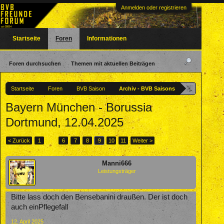
Anmelden oder registrieren
Startseite
Foren
Informationen
Foren durchsuchen
Themen mit aktuellen Beiträgen
Startseite
Foren
BVB Saison
Archiv - BVB Saisons
Bayern München - Borussia
Dortmund, 12.04.2025
< Zurück
1
←
6
7
8
9
10
11
Weiter >
Manni666
Leistungsträger
Bitte lass doch den Bensebanini draußen. Der ist doch
auch einPflegefall
12. April 2025