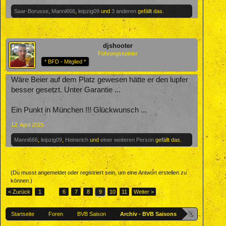
Saar-Borusse
,
Manni666
,
leipzig09
und
3 anderen
gefällt das.
djshooter
Führungsspieler
* BFD - Mitglied *
Wäre Beier auf dem Platz gewesen hätte er den lupfer
besser gesetzt. Unter Garantie ...
Ein Punkt in München !!! Glückwunsch ...
12. April 2025
Manni666
,
leipzig09
,
Heinerich
und
einer weiteren Person
gefällt das.
(Du musst angemeldet oder registriert sein, um eine Antwort erstellen zu
können.)
< Zurück
1
←
6
7
8
9
10
11
Weiter >
Startseite
Foren
BVB Saison
Archiv - BVB Saisons