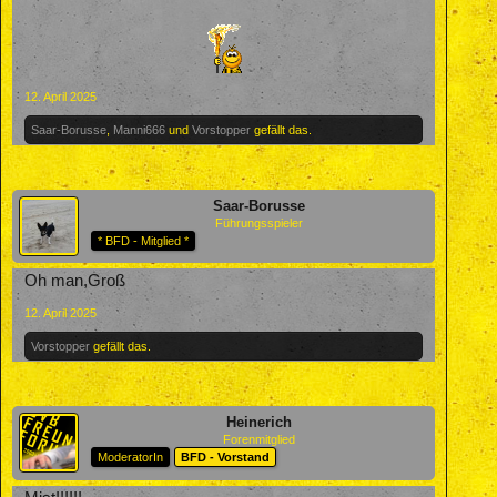
12. April 2025
Saar-Borusse
,
Manni666
und
Vorstopper
gefällt das.
Saar-Borusse
Führungsspieler
* BFD - Mitglied *
Oh man,Groß
12. April 2025
Vorstopper
gefällt das.
Heinerich
Forenmitglied
ModeratorIn
BFD - Vorstand