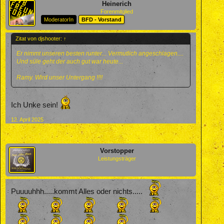
Heinerich
Forenmitglied
ModeratorIn
BFD - Vorstand
Zitat von djshooter:
↑
Er nimmt unseren besten runter... Vermutlich angeschlagen....
Und süle geht der auch gut war heute...
Ramy. Wird unser Untergang !!!!
Ich Unke sein!
12. April 2025
Vorstopper
Leistungsträger
Puuuuhhh.....kommt Alles oder nichts.....