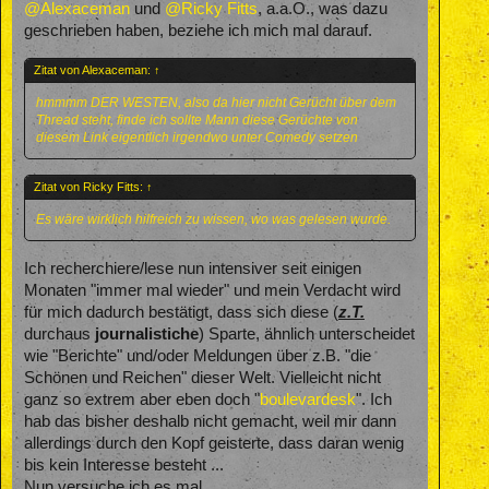
@Alexaceman
und
@Ricky Fitts
, a.a.O., was dazu
geschrieben haben, beziehe ich mich mal darauf.
Zitat von Alexaceman:
↑
hmmmm DER WESTEN, also da hier nicht Gerücht über dem
Thread steht, finde ich sollte Mann diese Gerüchte von
diesem Link eigentlich irgendwo unter Comedy setzen
Zitat von Ricky Fitts:
↑
Es wäre wirklich hilfreich zu wissen, wo was gelesen wurde.
Ich recherchiere/lese nun intensiver seit einigen
Monaten "immer mal wieder" und mein Verdacht wird
für mich dadurch bestätigt, dass sich diese (
z.T.
durchaus
journalistiche
) Sparte, ähnlich unterscheidet
wie "Berichte" und/oder Meldungen über z.B. "die
Schönen und Reichen" dieser Welt. Vielleicht nicht
ganz so extrem aber eben doch "
boulevardesk
". Ich
hab das bisher deshalb nicht gemacht, weil mir dann
allerdings durch den Kopf geisterte, dass daran wenig
bis kein Interesse besteht ...
Nun versuche ich es mal.