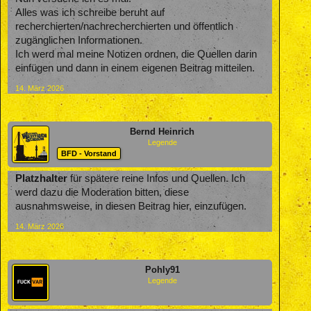
Alles was ich schreibe beruht auf
recherchierten/nachrecherchierten und öffentlich
zugänglichen Informationen.
Ich werd mal meine Notizen ordnen, die Quellen darin
einfügen und dann in einem eigenen Beitrag mitteilen.
14. März 2026
Bernd Heinrich
Legende
BFD - Vorstand
Platzhalter
für spätere reine Infos und Quellen. Ich
werd dazu die Moderation bitten, diese
ausnahmsweise, in diesen Beitrag hier, einzufügen.
14. März 2026
Pohly91
Legende