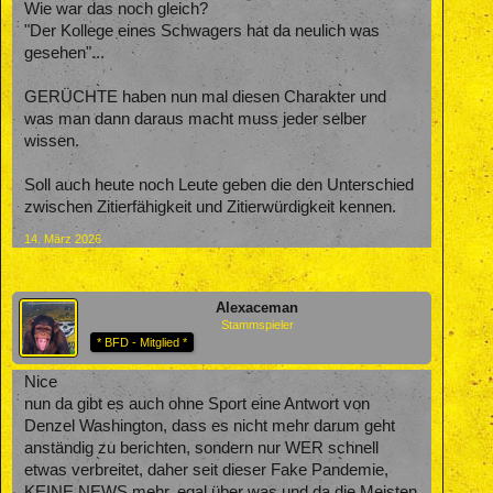
Wie war das noch gleich?
"Der Kollege eines Schwagers hat da neulich was
gesehen"...
GERÜCHTE haben nun mal diesen Charakter und
was man dann daraus macht muss jeder selber
wissen.
Soll auch heute noch Leute geben die den Unterschied
zwischen Zitierfähigkeit und Zitierwürdigkeit kennen.
14. März 2026
Alexaceman
Stammspieler
* BFD - Mitglied *
Nice
nun da gibt es auch ohne Sport eine Antwort von
Denzel Washington, dass es nicht mehr darum geht
anständig zu berichten, sondern nur WER schnell
etwas verbreitet, daher seit dieser Fake Pandemie,
KEINE NEWS mehr, egal über was und da die Meisten