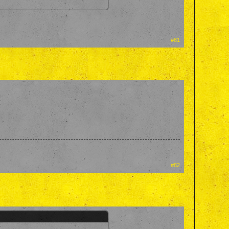
#81
#82