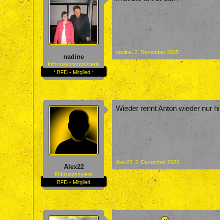
nadine
,
2. Dezember 2025
nadine
Informationsministerin
* BFD - Mitglied *
Wieder rennt Anton wieder nur hi
Alex22
,
2. Dezember 2025
Alex22
Führungsspieler
BFD - Mitglied