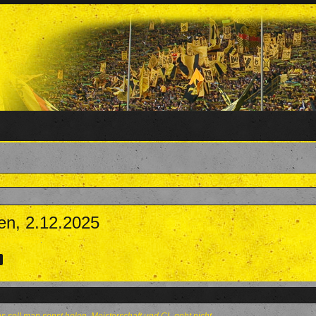
en, 2.12.2025
zember 2025
.
>