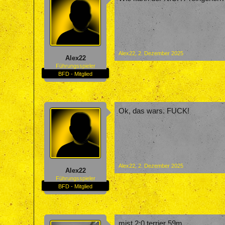
Alex22
,
2. Dezember 2025
Alex22
Führungsspieler
BFD - Mitglied
Ok, das wars. FUCK!
Alex22
,
2. Dezember 2025
Alex22
Führungsspieler
BFD - Mitglied
mist 2:0 terrier 59m