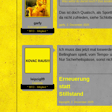
Was willst du damit noch? Das kostet
Das ist doch Quatsch, als Sportl
da nicht zufrieden, siehe Schlott
garfy
garfy
,
2. Dezember 2025
Führungsspieler
* BFD - Mitglied *
Ich muss das jetzt mal loswerde
Bellingham spielt, vom Tempo- u
Nur Sicherheitspässe, sonst nich
Erneuerung
leipzig09
Legende
statt
* BFD - Mitglied *
Stillstand
leipzig09
,
2. Dezember 2025