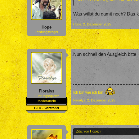
Aber ein Pokalsieg wäre ein Titel. Wa
Was willst du damit noch? Das ko
Hope
,
2. Dezember 2025
Hope
Leistungsträger
Nun schnell den Ausgleich bitte
Floralys
Ich bin wie ich bin
Führungsspieler
Floralys
,
2. Dezember 2025
ModeratorIn
BFD - Vorstand
Zitat von Hope:
↑