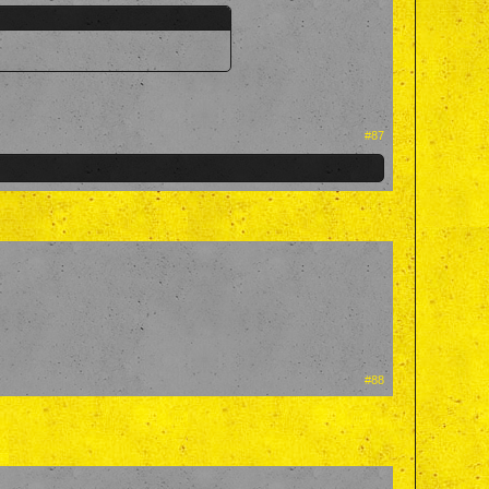
#87
#88