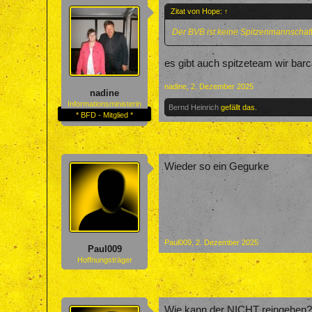
Zitat von Hope:
↑
Der BVB ist keine Spitzenmannschaft
es gibt auch spitzeteam wir barc
nadine
,
2. Dezember 2025
nadine
Informationsministerin
Bernd Heinrich
gefällt das.
* BFD - Mitglied *
Wieder so ein Gegurke
Paul009
,
2. Dezember 2025
Paul009
Hoffnungsträger
Wie kann der NICHT reingehen