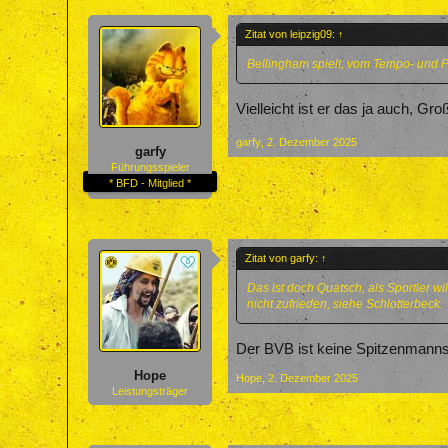
Zitat von leipzig09:
↑
Bellingham spielt, vom Tempo- und P
Vielleicht ist er das ja auch, Gr
garfy
,
2. Dezember 2025
garfy
Führungsspieler
* BFD - Mitglied *
Zitat von garfy:
↑
Das ist doch Quatsch, als Sportler w
nicht zufrieden, siehe Schlotterbeck.
Der BVB ist keine Spitzenmanns
Hope
Hope
,
2. Dezember 2025
Leistungsträger