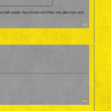
chaft spiele. Nur immer mit Platz vier gibt man sich
#83
#84