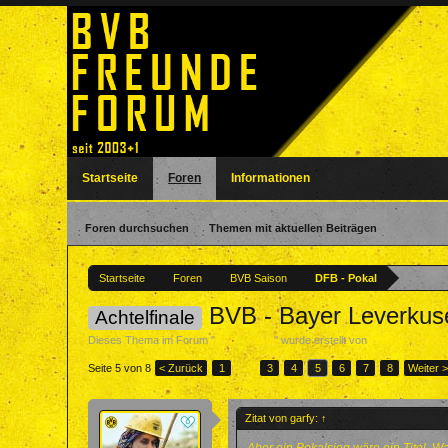
Startseite
Foren
Informationen
Foren durchsuchen
Themen mit aktuellen Beiträgen
Startseite
Foren
BVB Saison
DFB - Pokal
BVB - Bayer Leverkus
Achtelfinale
Dieses Thema im Forum "
DFB - Pokal
" wurde erstellt von
Salecha
,
1. De
Seite 5 von 8
< Zurück
1
←
3
4
5
6
7
8
Weiter 
Zitat von garfy:
↑