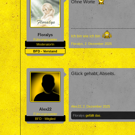
Ohne Worte
Floralys
Ich bin wie ich bin
Führungsspieler
Floralys
,
2. Dezember 2025
ModeratorIn
BFD - Vorstand
Glück gehabt, Abseits.
Alex22
,
2. Dezember 2025
Alex22
Führungsspieler
Floralys
gefällt das.
BFD - Mitglied