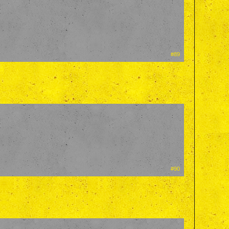
#89
#90