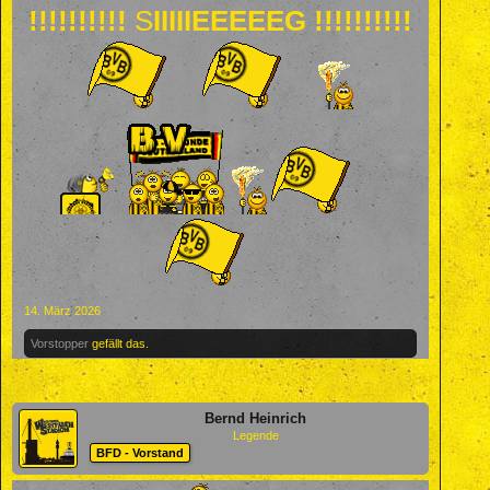
!!!!!!!!!!
S
IIIIIEEEEEG !!!!!!!!!!
14. März 2026
Vorstopper
gefällt das.
Bernd Heinrich
Legende
BFD - Vorstand