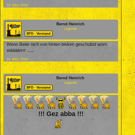
14. März 2026
Bernd Heinrich
Legende
BFD - Vorstand
Wenn Beier nich von hinten bisken geschubst worn
wäääärrrr ......
14. März 2026
Bernd Heinrich
Legende
BFD - Vorstand
!!! Gez abba !!!