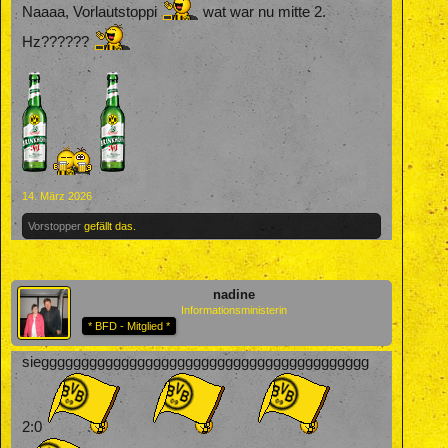
Naaaa, Vorlautstoppi
wat war nu mitte 2.
Hz??????
14. März 2026
Vorstopper
gefällt das.
nadine
Informationsministerin
* BFD - Mitglied *
sieggggggggggggggggggggggggggggggggggggggggg
2:0