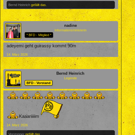
Bernd Heinrich
gefällt das.
nadine
Informationsministerin
* BFD - Mitglied *
adeyemi geht guirassy kommt 90m
14. März 2026
Bernd Heinrich
Legende
BFD - Vorstand
Kaaariiiiim
14. März 2026
Vorstopper
gefällt das.