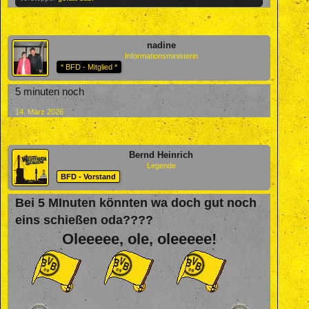
nadine
Informationsministerin
* BFD - Mitglied *
5 minuten noch
14. März 2026
Bernd Heinrich
Legende
BFD - Vorstand
Bei 5 MInuten könnten wa doch gut noch
eins schießen oda????
Oleeeee, ole, oleeeee!