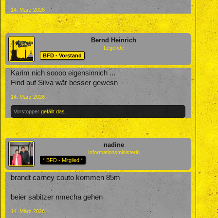
14. März 2026
Bernd Heinrich
Legende
BFD - Vorstand
Karim nich soooo eigensinnich ...
Find auf Silva wär besser gewesn
14. März 2026
Vorstopper
gefällt das.
nadine
Informationsministerin
* BFD - Mitglied *
brandt carney couto kommen 85m
beier sabitzer nmecha gehen
14. März 2026