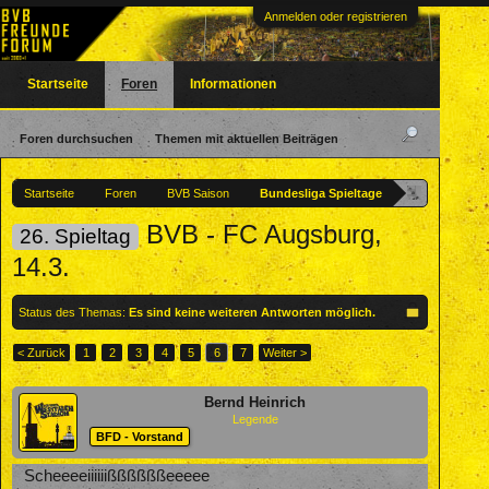
Anmelden oder registrieren
Startseite
Foren
Informationen
Foren durchsuchen
Themen mit aktuellen Beiträgen
Startseite
Foren
BVB Saison
Bundesliga Spieltage
BVB - FC Augsburg,
26. Spieltag
14.3.
Status des Themas:
Es sind keine weiteren Antworten möglich.
< Zurück
1
2
3
4
5
6
7
Weiter >
Bernd Heinrich
Legende
BFD - Vorstand
Scheeeeiiiiiißßßßßßeeeee