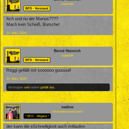
Legende
BFD - Vorstand
Ach und nu der Marius????
Mach kein Scheiß, Bursche!
14. März 2026
Bernd Heinrich
Legende
BFD - Vorstand
Reggi gefällt mir soooooo guuuuut!
14. März 2026
Vorstopper
und
nadine
gefällt das.
nadine
Informationsministerin
* BFD - Mitglied *
der kann die sSchnelligkeit auch mitlaufen