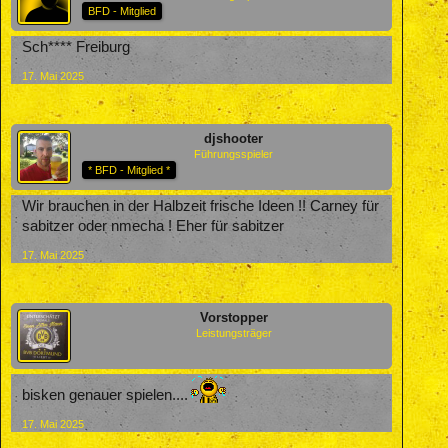
BFD - Mitglied
Sch**** Freiburg
17. Mai 2025
djshooter
Führungsspieler
* BFD - Mitglied *
Wir brauchen in der Halbzeit frische Ideen !! Carney für
sabitzer oder nmecha ! Eher für sabitzer
17. Mai 2025
Vorstopper
Leistungsträger
bisken genauer spielen....
17. Mai 2025