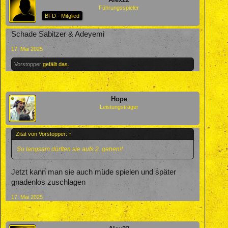
Führungsspieler
BFD - Mitglied
Schade Sabitzer & Adeyemi
17. Mai 2025
Vorstopper
gefällt das.
Hope
Leistungsträger
Zitat von Vorstopper:
↑
So langsam dürften sie aufs 2. gehen!!
Jetzt kann man sie auch müde spielen und später
gnadenlos zuschlagen
17. Mai 2025