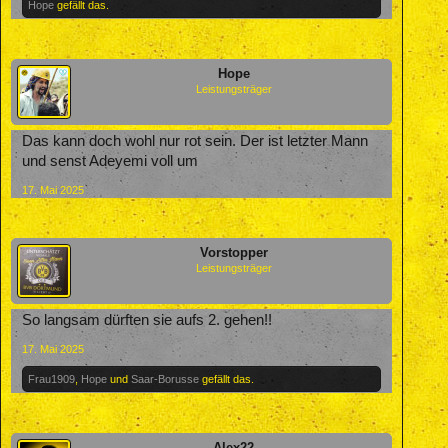
Hope
gefällt das.
Hope
Leistungsträger
Das kann doch wohl nur rot sein. Der ist letzter Mann
und senst Adeyemi voll um
17. Mai 2025
Vorstopper
Leistungsträger
So langsam dürften sie aufs 2. gehen!!
17. Mai 2025
Frau1909
,
Hope
und
Saar-Borusse
gefällt das.
Alex22