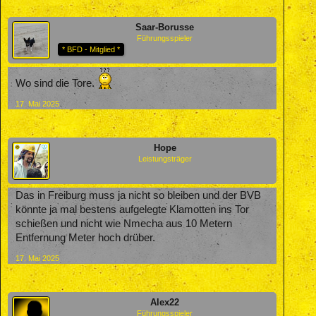
Saar-Borusse
Führungsspieler
* BFD - Mitglied *
Wo sind die Tore.
17. Mai 2025
Hope
Leistungsträger
Das in Freiburg muss ja nicht so bleiben und der BVB
könnte ja mal bestens aufgelegte Klamotten ins Tor
schießen und nicht wie Nmecha aus 10 Metern
Entfernung Meter hoch drüber.
17. Mai 2025
Alex22
Führungsspieler