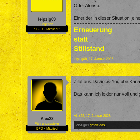
Oder Alonso.
Einer der in dieser Situation, ei
leipzig09
Legende
Erneuerung
* BFD - Mitglied *
statt
Stillstand
leipzig09
,
17. Januar 2026
Zitat aus Davincis Youtube Kan
Das kann ich leider nur voll und
Alex22
,
17. Januar 2026
Alex22
Führungsspieler
leipzig09
gefällt das.
BFD - Mitglied