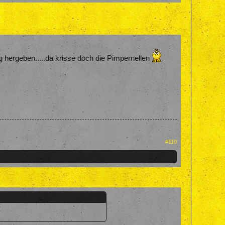
g hergeben.....da krisse doch die Pimpernellen
#110