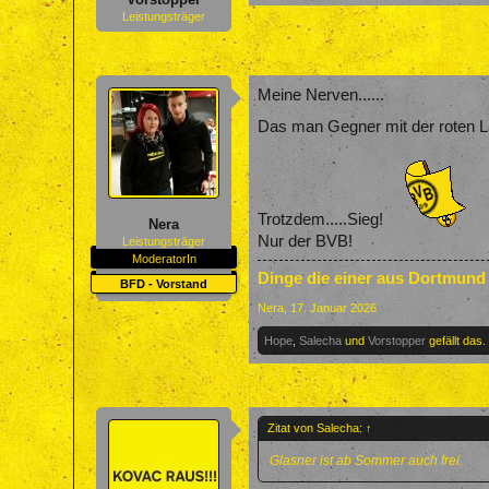
Leistungsträger
Meine Nerven......
Das man Gegner mit der roten La
Trotzdem.....Sieg!
Nera
Nur der BVB!
Leistungsträger
ModeratorIn
Dinge die einer aus Dortmund
BFD - Vorstand
Nera
,
17. Januar 2026
Hope
,
Salecha
und
Vorstopper
gefällt das.
Zitat von Salecha:
↑
Glasner ist ab Sommer auch frei.