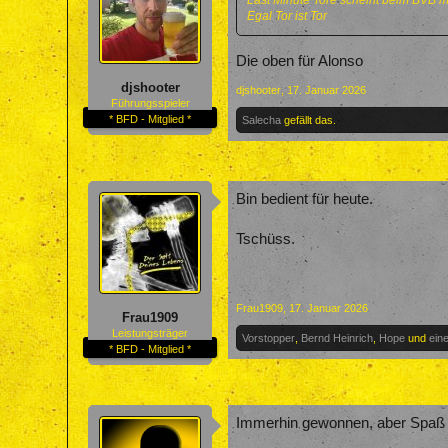
Last Minute Tore scheint beim BVB 
Egal Tor ist Tor
Die oben für Alonso
djshooter
djshooter
,
17. Januar 2026
Führungsspieler
* BFD - Mitglied *
Salecha
gefällt das.
Bin bedient für heute.
Tschüss.
Frau1909
,
17. Januar 2026
Frau1909
Leistungsträger
Vorstopper
,
Bernd Heinrich
,
Hope
und
ein
* BFD - Mitglied *
Immerhin gewonnen, aber Spaß m