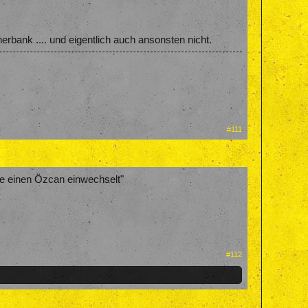
nerbank .... und eigentlich auch ansonsten nicht.
#111
le einen Özcan einwechselt"
#112