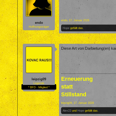
endo
,
17. Januar 2026
endo
Hoffnungsträger
Hope
gefällt das.
Diese Art von Darbietung(en) kan
Erneuerung
leipzig09
Legende
statt
* BFD - Mitglied *
Stillstand
leipzig09
,
17. Januar 2026
Alex22
und
Hope
gefällt das.