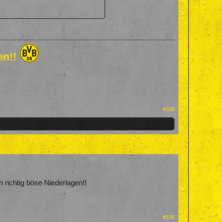
en!!
#108
 richtig böse Niederlagen!!
#109