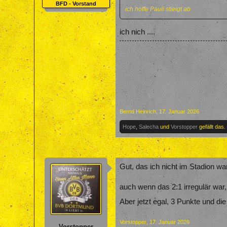
BFD - Vorstand
ich hoffe Pauli stieigt ab
ich nich ....
Bernd Heinrich
,
17. Januar 2026
Hope
,
Salecha
und
Vorstopper
gefällt das.
Gut, das ich nicht im Stadion war.
auch wenn das 2:1 irregulär war,
Aber jetzt egal, 3 Punkte und d
Vorstopper
,
17. Januar 2026
Vorstopper