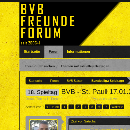
Startseite
Foren
Informationen
Foren durchsuchen
Themen mit aktuellen Beiträgen
Startseite
Foren
BVB Saison
Bundesliga Spieltage
BVB - St. Pauli 17.01
18. Spieltag
Dieses Thema im Forum "
Bundesliga Spieltage
" wurde erstellt von
Salech
Seite 6 von 7
< Zurück
1
2
3
4
5
6
7
Weiter >
Zitat von Salecha:
↑