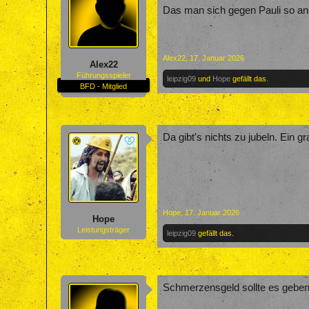
Das man sich gegen Pauli so anst
Alex22
,
17. Januar 2026
Alex22
Führungsspieler
leipzig09
und
Hope
gefällt das.
BFD - Mitglied
Da gibt's nichts zu jubeln. Ein gra
Hope
,
17. Januar 2026
Hope
Leistungsträger
leipzig09
gefällt das.
Schmerzensgeld sollte es geben.