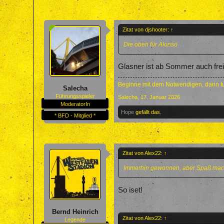
Zitat von djshooter:
↑
Die oben für Alonso
Glasner ist ab Sommer auch frei
Beginne mit dem Notwendigen, dann tu
Salecha
Führungsspieler
Salecha
,
17. Januar 2026
ModeratorIn
Hope
gefällt das.
* BFD - Mitglied *
Zitat von Alex22:
↑
Immerhin gewonnen, aber Spaß mache
So iset!
Bernd Heinrich
Zitat von Alex22:
↑
Legende