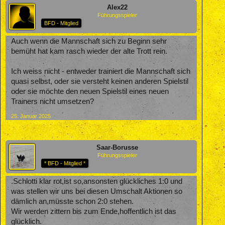
Alex22
Führungsspieler
BFD - Mitglied
Auch wenn die Mannschaft sich zu Beginn sehr
bemüht hat kam rasch wieder der alte Trott rein.
Ich weiss nicht - entweder trainiert die Mannschaft sich
quasi selbst, oder sie versteht keinen anderen Spielstil
oder sie möchte den neuen Spielstil eines neuen
Trainers nicht umsetzen?
25. Januar 2025
Saar-Borusse
Führungsspieler
* BFD - Mitglied *
.Schlotti klar rot,ist so,ansonsten glückliches 1:0 und
was stellen wir uns bei diesen Umschalt Aktionen so
dämlich an,müsste schon 2:0 stehen.
Wir werden zittern bis zum Ende,hoffentlich ist das
glücklich.