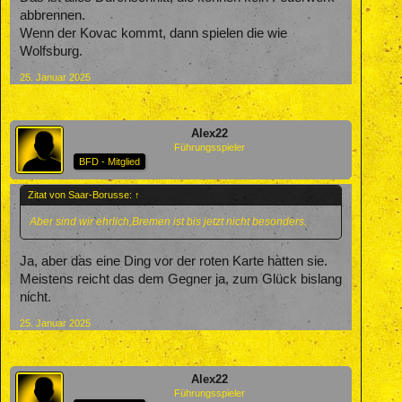
abbrennen.
Wenn der Kovac kommt, dann spielen die wie
Wolfsburg.
25. Januar 2025
Alex22
Führungsspieler
BFD - Mitglied
Zitat von Saar-Borusse:
↑
Aber sind wir ehrlich,Bremen ist bis jetzt nicht besonders.
Ja, aber das eine Ding vor der roten Karte hatten sie.
Meistens reicht das dem Gegner ja, zum Glück bislang
nicht.
25. Januar 2025
Alex22
Führungsspieler