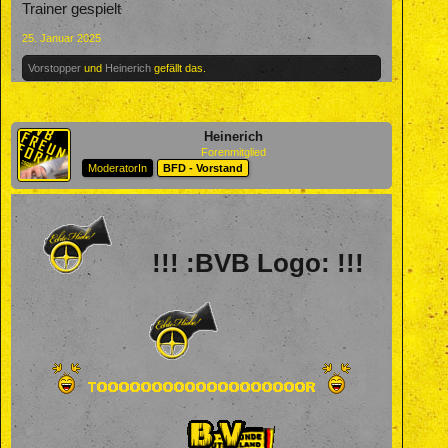
Trainer gespielt
25. Januar 2025
Vorstopper
und
Heinerich
gefällt das.
Heinerich
Forenmitglied
ModeratorIn
BFD - Vorstand
!!! :BVB Logo: !!!