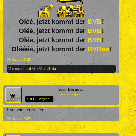
Oléé, jetzt kommt der
BVB
!
Oléé, jetzt kommt der
BVB
!
Oléé, jetzt kommt der
BVB
!
Oléééé, jetzt kommt der
BVBee
!
25. Januar 2025
Vorstopper
und
Alex22
gefällt das.
Saar-Borusse
Führungsspieler
* BFD - Mitglied *
Egal wie,Tor ist Tor.
25. Januar 2025