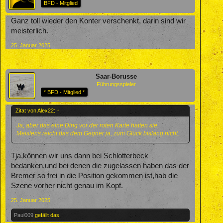
BFD - Mitglied
Ganz toll wieder den Konter verschenkt, darin sind wir
meisterlich.
25. Januar 2025
Saar-Borusse
Führungsspieler
* BFD - Mitglied *
Zitat von Alex22:
↑
Ja, aber das eine Ding vor der roten Karte hatten sie.
Meistens reicht das dem Gegner ja, zum Glück bislang nicht.
Tja,können wir uns dann bei Schlotterbeck
bedanken,und bei denen die zugelassen haben das der
Bremer so frei in die Position gekommen ist,hab die
Szene vorher nicht genau im Kopf.
25. Januar 2025
Paul009
gefällt das.