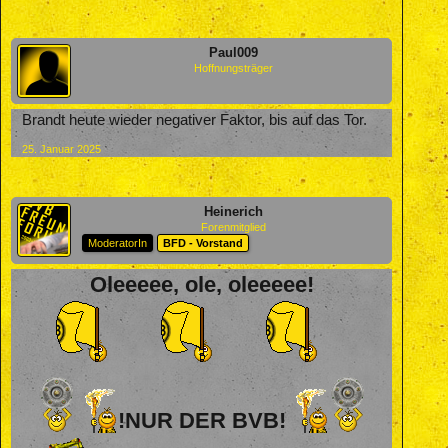
Paul009
Hoffnungsträger
Brandt heute wieder negativer Faktor, bis auf das Tor.
25. Januar 2025
Heinerich
Forenmitglied
ModeratorIn
BFD - Vorstand
Oleeeee, ole, oleeeee!
!NUR DER BVB!