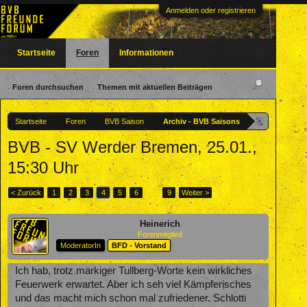
Anmelden oder registrieren
Startseite
Foren
Informationen
Foren durchsuchen
Themen mit aktuellen Beiträgen
Startseite
Foren
BVB Saison
Archiv - BVB Saisons
BVB - SV Werder Bremen, 25.01.,
15:30 Uhr
< Zurück
1
2
3
4
5
6
→
9
Weiter >
Heinerich
Forenmitglied
ModeratorIn
BFD - Vorstand
Ich hab, trotz markiger Tullberg-Worte kein wirkliches
Feuerwerk erwartet. Aber ich seh viel Kämpferisches
und das macht mich schon mal zufriedener. Schlotti