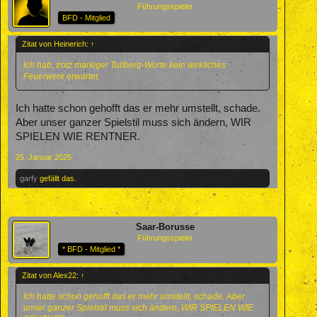
Führungsspieler
BFD - Mitglied
Zitat von Heinerich:
↑
Ich hab, trotz markiger Tullberg-Worte kein wirkliches
Feuerwerk erwartet.
Ich hatte schon gehofft das er mehr umstellt, schade.
Aber unser ganzer Spielstil muss sich ändern, WIR
SPIELEN WIE RENTNER.
25. Januar 2025
garfy
gefällt das.
Saar-Borusse
Führungsspieler
* BFD - Mitglied *
Zitat von Alex22:
↑
Ich hatte schon gehofft das er mehr umstellt, schade. Aber
unser ganzer Spielstil muss sich ändern, WIR SPIELEN WIE