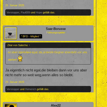
25. Januar 2025
Vorstopper
,
Paul009
und
Hope
gefällt das.
Saar-Borusse
Führungsspieler
* BFD - Mitglied *
Zitat von Salecha:
↑
Ist aber irgendwie egal, da ja beide Gegner ebenfalls vor uns
stehen
Ja eigentlich nicht egal,die bleiben dann vor uns aber
nicht mehr so weit weg,wenn alles so bleibt.
25. Januar 2025
Vorstopper
und
Heinerich
gefällt das.
Alex22