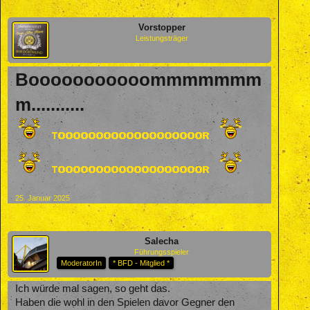
Vorstopper
Leistungsträger
Booooooooooommmmmmm
m...........
25. Januar 2025
Salecha
Führungsspieler
ModeratorIn
* BFD - Mitglied *
Ich würde mal sagen, so geht das.
Haben die wohl in den Spielen davor Gegner den