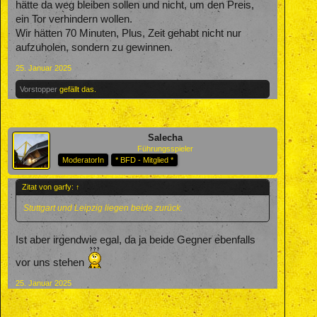
hätte da weg bleiben sollen und nicht, um den Preis,
ein Tor verhindern wollen.
Wir hätten 70 Minuten, Plus, Zeit gehabt nicht nur
aufzuholen, sondern zu gewinnen.
25. Januar 2025
Vorstopper
gefällt das.
Salecha
Führungsspieler
ModeratorIn
* BFD - Mitglied *
Zitat von garfy:
↑
Stuttgart und Leipzig liegen beide zurück.
Ist aber irgendwie egal, da ja beide Gegner ebenfalls
vor uns stehen
25. Januar 2025