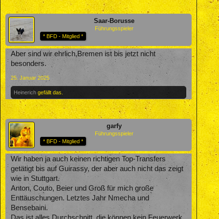
Saar-Borusse
Führungsspieler
* BFD - Mitglied *
Aber sind wir ehrlich,Bremen ist bis jetzt nicht
besonders.
25. Januar 2025
Heinerich
gefällt das.
garfy
Führungsspieler
* BFD - Mitglied *
Wir haben ja auch keinen richtigen Top-Transfers
getätigt bis auf Guirassy, der aber auch nicht das zeigt
wie in Stuttgart.
Anton, Couto, Beier und Groß für mich große
Enttäuschungen. Letztes Jahr Nmecha und
Bensebaini.
Das ist alles Durchschnitt, die können kein Feuerwerk