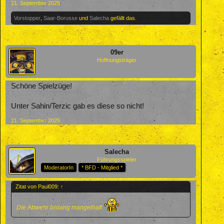
21. September 2025
Vorstopper
,
Saar-Borusse
und
Salecha
gefällt das.
09er
Hoffnungsträger
Schöne Spielzüge!
Unter Sahin/Terzic gab es diese so nicht!
21. September 2025
Salecha
Führungsspieler
ModeratorIn
* BFD - Mitglied *
Zitat von Paul009:
↑
Die Abwehr bislang mangelhaft