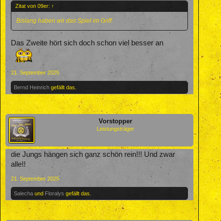
Zitat von 09er:
↑
Bislang haben wir das Spiel im Griff.
Das Zweite hört sich doch schon viel besser an
21. September 2025
Bernd Heinrich
gefällt das.
Vorstopper
Leistungsträger
die Jungs hängen sich ganz schön rein!!! Und zwar
alle!!
21. September 2025
Salecha
und
Floralys
gefällt das.