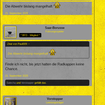
Die Abwehr bislang mangelhaft
21. September 2025
Saar-Borusse
Führungsspieler
* BFD - Mitglied *
Zitat von Paul009:
↑
Die Abwehr bislang mangelhaft
Finde ich nicht, bis jetzt hatten die Radkappen keine
Chance.
21. September 2025
Salecha
und
Vorstopper
gefällt das.
Vorstopper
Leistungsträger