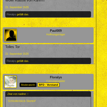
Wow! Klasse von Karim!!
21. September 2025
Floralys
gefällt das.
Paul009
Hoffnungsträger
Tolles Tor
21. September 2025
Floralys
gefällt das.
Floralys
Führungsspieler
ModeratorIn
BFD - Vorstand
Zitat von nadine:
↑
Schlotterbeck Startelf