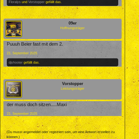
Floralys
und
Vorstopper
gefällt das.
09er
Hoffnungsträger
Puuuh Beier fast mit dem 2.
21. September 2025
djshooter
gefällt das.
Vorstopper
Leistungsträger
der muss doch sitzen.....Maxi
21. September 2025
(Du musst angemeldet oder registriert sein, um eine Antwort erstellen zu
können.)