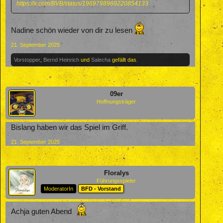
https://x.com/BVB/status/1969798969220854133
Nadine schön wieder von dir zu lesen
21. September 2025
Vorstopper
,
Bernd Heinrich
und
Salecha
gefällt das.
09er
Hoffnungsträger
Bislang haben wir das Spiel im Griff.
21. September 2025
Floralys
Führungsspieler
ModeratorIn
BFD - Vorstand
Achja guten Abend