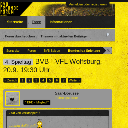
Anmelden oder registrieren
Startseite
Foren
Informationen
Foren durchsuchen
Themen mit aktuellen Beiträgen
Startseite
Foren
BVB Saison
Bundesliga Spieltage
BVB - VFL Wolfsburg,
4. Spieltag
20.9. 19:30 Uhr
< Zurück
1
2
3
4
5
6
7
Weiter >
Saar-Borusse
Führungsspieler
* BFD - Mitglied *
Zitat von Vorstopper:
↑
hmmm dafür gelb