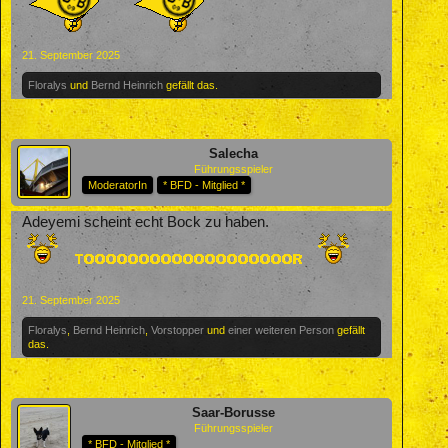
21. September 2025
Floralys
und
Bernd Heinrich
gefällt das.
Salecha
Führungsspieler
ModeratorIn
* BFD - Mitglied *
Adeyemi scheint echt Bock zu haben.
21. September 2025
Floralys
,
Bernd Heinrich
,
Vorstopper
und
einer weiteren Person
gefällt
das.
Saar-Borusse
Führungsspieler
* BFD - Mitglied *