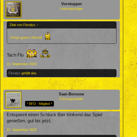
Vorstopper
Leistungsträger
Zitat von Floralys:
↑
Achja guten Abend
Tach Flo
21. September 2025
Floralys
gefällt das.
Saar-Borusse
Führungsspieler
* BFD - Mitglied *
Entspannt einen Schluck Bier trinkend das Spiel
genießen, gut bis jetzt.
21. September 2025