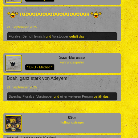
21. September 2025
Floralys
,
Bernd Heinrich
und
Vorstopper
gefällt das.
Saar-Borusse
Führungsspieler
* BFD - Mitglied *
Boah, ganz stark von Adeyemi.
21. September 2025
Salecha
,
Floralys
,
Vorstopper
und
einer weiteren Person
gefällt das.
09er
Hoffnungsträger