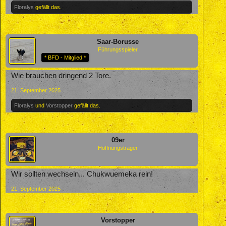
Floralys
gefällt das.
Saar-Borusse
Führungsspieler
* BFD - Mitglied *
Wie brauchen dringend 2 Tore.
21. September 2025
Floralys
und
Vorstopper
gefällt das.
09er
Hoffnungsträger
Wir sollten wechseln... Chukwuemeka rein!
21. September 2025
Vorstopper