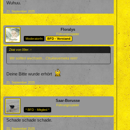
Wuhuu.
21. September 2025
Floralys
Führungsspieler
ModeratorIn
BFD - Vorstand
Zitat von 09er:
↑
Wir sollten wechseln... Chukwuemeka rein!
Deine Bitte wurde erhört
21. September 2025
Saar-Borusse
Führungsspieler
* BFD - Mitglied *
Schade schade schade.
21. September 2025