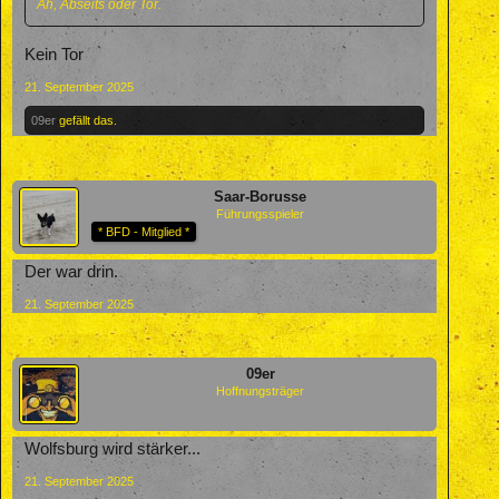
Äh, Abseits oder Tor.
Kein Tor
21. September 2025
09er
gefällt das.
Saar-Borusse
Führungsspieler
* BFD - Mitglied *
Der war drin.
21. September 2025
09er
Hoffnungsträger
Wolfsburg wird stärker...
21. September 2025