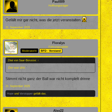
Paul009
Hoffnungsträger
Gefällt mir gar nicht, was die jetzt veranstalten
21. September 2025
Floralys
Führungsspieler
ModeratorIn
BFD - Vorstand
Zitat von Saar-Borusse:
↑
Der war drin.
Stimmt nicht ganz der Ball war nicht komplett drinne
21. September 2025
Hope
und
Vorstopper
gefällt das.
Alex22