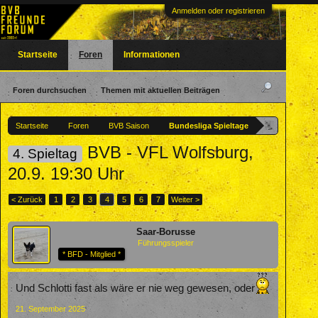
Anmelden oder registrieren
Startseite
Foren
Informationen
Foren durchsuchen
Themen mit aktuellen Beiträgen
Startseite
Foren
BVB Saison
Bundesliga Spieltage
BVB - VFL Wolfsburg,
4. Spieltag
20.9. 19:30 Uhr
< Zurück
1
2
3
4
5
6
7
Weiter >
Saar-Borusse
Führungsspieler
* BFD - Mitglied *
Und Schlotti fast als wäre er nie weg gewesen, oder
21. September 2025