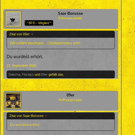
Saar-Borusse
Führungsspieler
* BFD - Mitglied *
Zitat von 09er:
↑
Wir sollten wechseln... Chukwuemeka rein!
Du wurdest erhört.
21. September 2025
Salecha
,
Floralys
und
09er
gefällt das.
09er
Hoffnungsträger
Zitat von Saar-Borusse:
↑
Du wurdest erhört.