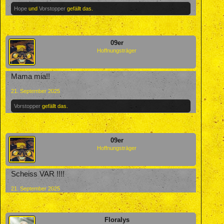
Hope
und
Vorstopper
gefällt das.
09er
Hoffnungsträger
Mama mia!!
21. September 2025
Vorstopper
gefällt das.
09er
Hoffnungsträger
Scheiss VAR !!!!
21. September 2025
Floralys