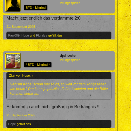
Führungsspieler
BFD - Mitglied
Macht jetzt endlich das verdammte 2:0.
21. September 2025
Paul009
,
Hope
und
Floralys
gefällt das.
djshooter
Führungsspieler
* BFD - Mitglied *
Zitat von Hope:
↑
Habt ihr Kobel schon mal so oft, so weit vor dem Tor gesehen,
wie heute? Der kann ja plötzlich Fußball spielen und die Bälle
kommen sogar an.
Er kommt ja auch nicht großartig in Bedrängnis !!
21. September 2025
Hope
gefällt das.