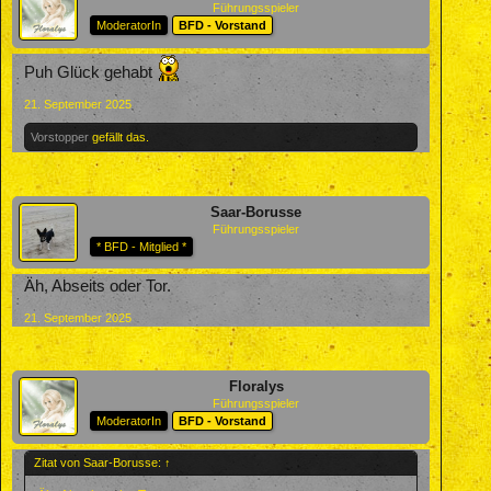
Führungsspieler
ModeratorIn
BFD - Vorstand
Puh Glück gehabt
21. September 2025
Vorstopper
gefällt das.
Saar-Borusse
Führungsspieler
* BFD - Mitglied *
Äh, Abseits oder Tor.
21. September 2025
Floralys
Führungsspieler
ModeratorIn
BFD - Vorstand
Zitat von Saar-Borusse:
↑