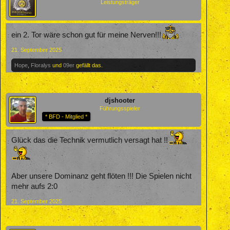
Leistungsträger
ein 2. Tor wäre schon gut für meine Nerven!!!
21. September 2025
Hope
,
Floralys
und
09er
gefällt das.
djshooter
Führungsspieler
* BFD - Mitglied *
Glück das die Technik vermutlich versagt hat !!
Aber unsere Dominanz geht flöten !!! Die Spielen nicht
mehr aufs 2:0
21. September 2025