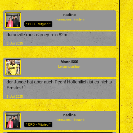
nadine
Informationsministerin
* BFD - Mitglied *
duranville raus carney rein 82m
5. Juli 2025
Manni666
Leistungsträger
der Junge hat aber auch Pech! Hoffentlich ist es nichts
Ernstes!
5. Juli 2025
nadine
Informationsministerin
* BFD - Mitglied *