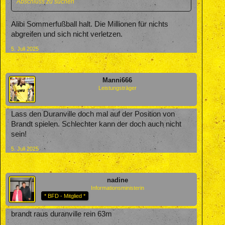
Abschluss zu suchen
Alibi Sommerfußball halt. Die Millionen für nichts
abgreifen und sich nicht verletzen.
5. Juli 2025
Manni666
Leistungsträger
Lass den Duranville doch mal auf der Position von
Brandt spielen. Schlechter kann der doch auch nicht
sein!
5. Juli 2025
nadine
Informationsministerin
* BFD - Mitglied *
brandt raus duranville rein 63m