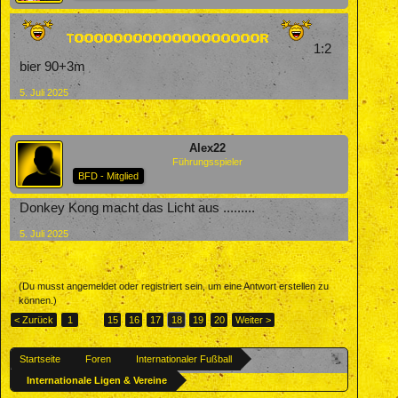
1:2
bier 90+3m
5. Juli 2025
Alex22
Führungsspieler
BFD - Mitglied
Donkey Kong macht das Licht aus .........
5. Juli 2025
(Du musst angemeldet oder registriert sein, um eine Antwort erstellen zu
können.)
< Zurück
1
←
15
16
17
18
19
20
Weiter >
Startseite
Foren
Internationaler Fußball
Internationale Ligen & Vereine