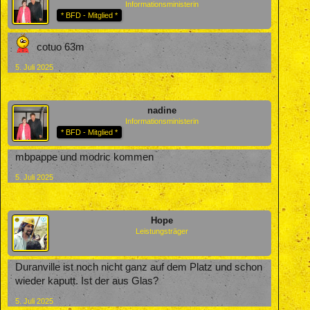
Informationsministerin
* BFD - Mitglied *
cotuo 63m
5. Juli 2025
nadine
Informationsministerin
* BFD - Mitglied *
mbpappe und modric kommen
5. Juli 2025
Hope
Leistungsträger
Duranville ist noch nicht ganz auf dem Platz und schon
wieder kaputt. Ist der aus Glas?
5. Juli 2025