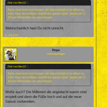
Zitat von Alex22:
↑
Kann man echt nicht fassen, die Mannschaft ist zu allem zu
blöd. Kein vernünftiger Angriff das ganze Spiel. Selbst die C-
Elf von Real hätte uns geschlagen.
Wahrscheinlich hast Du nicht unrecht.
5. Juli 2025
Hope
Leistungsträger
Zitat von Alex22:
↑
Kann man echt nicht fassen, die Mannschaft ist zu allem zu
blöd. Kein vernünftiger Angriff das ganze Spiel. Selbst die C-
Elf von Real hätte uns geschlagen.
Wofür auch? Die Millionen die angedacht waren sind
erspielt und dann die Füße hoch und auf die neue
Saison vorbereiten.