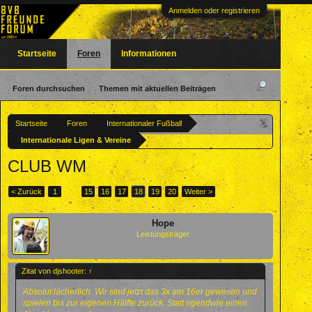
Anmelden oder registrieren
Startseite
Foren
Informationen
Foren durchsuchen
Themen mit aktuellen Beiträgen
Startseite
Foren
Internationaler Fußball
Internationale Ligen & Vereine
CLUB WM
< Zurück
1
←
15
16
17
18
19
20
Weiter >
Hope
Leistungsträger
Zitat von djshooter:
↑
Absolut lächerlich. Wir sind jetzt das 3x am 16er gewesen und
spielen bis zur eigenen Hälfte zurück. Statt irgendwie einen