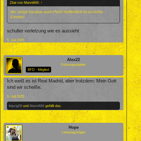
Zitat von Manni666:
↑
der Junge hat aber auch Pech! Hoffentlich ist es nichts
Ernstes!
schulter verletzung wie es aussieht
5. Juli 2025
Alex22
Führungsspieler
BFD - Mitglied
Ich weiß es ist Real Madrid, aber trotzdem: Mein Gott
sind wir scheiße.
5. Juli 2025
leipzig09
und
Manni666
gefällt das.
Hope
Leistungsträger