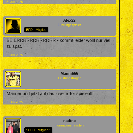
5. Juli 2025
Alex22
Führungsspieler
BFD - Mitglied
BEIERRRRRRRRRRRR - kommt leider wohl nur viel
zu spät.
5. Juli 2025
Manni666
Leistungsträger
Männer und jetzt auf das zweite Tor spielen!!!
5. Juli 2025
nadine
Informationsministerin
* BFD - Mitglied *