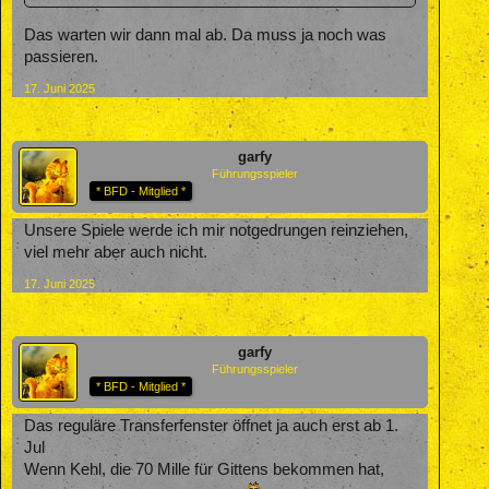
Das warten wir dann mal ab. Da muss ja noch was
passieren.
17. Juni 2025
garfy
Führungsspieler
* BFD - Mitglied *
Unsere Spiele werde ich mir notgedrungen reinziehen,
viel mehr aber auch nicht.
17. Juni 2025
garfy
Führungsspieler
* BFD - Mitglied *
Das reguläre Transferfenster öffnet ja auch erst ab 1.
Jul
Wenn Kehl, die 70 Mille für Gittens bekommen hat,