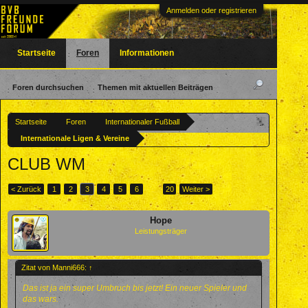
Anmelden oder registrieren
Startseite
Foren
Informationen
Foren durchsuchen
Themen mit aktuellen Beiträgen
Startseite
Foren
Internationaler Fußball
Internationale Ligen & Vereine
CLUB WM
< Zurück
1
2
3
4
5
6
→
20
Weiter >
Hope
Leistungsträger
Zitat von Manni666:
↑
Das ist ja ein super Umbruch bis jetzt! Ein neuer Spieler und
das wars.