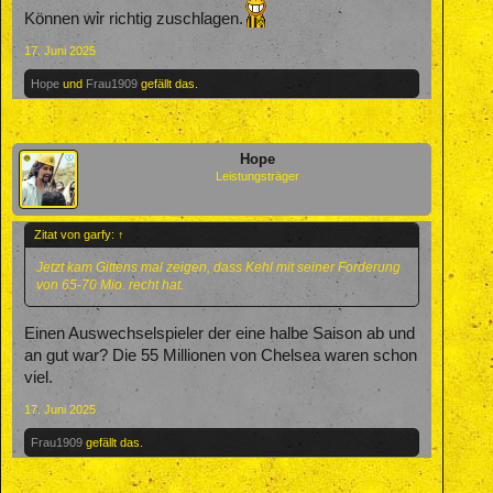
Können wir richtig zuschlagen.
17. Juni 2025
Hope
und
Frau1909
gefällt das.
Hope
Leistungsträger
Zitat von garfy:
↑
Jetzt kam Gittens mal zeigen, dass Kehl mit seiner Forderung
von 65-70 Mio. recht hat.
Einen Auswechselspieler der eine halbe Saison ab und
an gut war? Die 55 Millionen von Chelsea waren schon
viel.
17. Juni 2025
Frau1909
gefällt das.