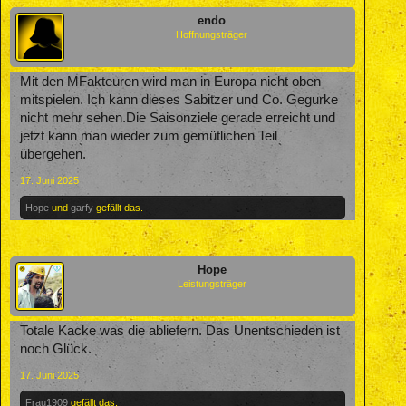
endo
Hoffnungsträger
Mit den MFakteuren wird man in Europa nicht oben
mitspielen. Ich kann dieses Sabitzer und Co. Gegurke
nicht mehr sehen.Die Saisonziele gerade erreicht und
jetzt kann man wieder zum gemütlichen Teil
übergehen.
17. Juni 2025
Hope
und
garfy
gefällt das.
Hope
Leistungsträger
Totale Kacke was die abliefern. Das Unentschieden ist
noch Glück.
17. Juni 2025
Frau1909
gefällt das.