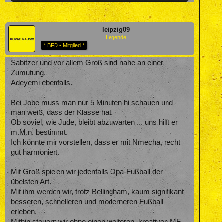
leipzig09
Legende
* BFD - Mitglied *
Sabitzer und vor allem Groß sind nahe an einer
Zumutung.
Adeyemi ebenfalls.
Bei Jobe muss man nur 5 Minuten hi schauen und
man weiß, dass der Klasse hat.
Ob soviel, wie Jude, bleibt abzuwarten ... uns hilft er
m.M.n. bestimmt.
Ich könnte mir vorstellen, dass er mit Nmecha, recht
gut harmoniert.
Mit Groß spielen wir jedenfalls Opa-Fußball der
übelsten Art.
Mit ihm werden wir, trotz Bellingham, kaum signifikant
besseren, schnelleren und moderneren Fußball
erleben.
Mithin steuern wir ohne einen weiteren, kreativen MF-