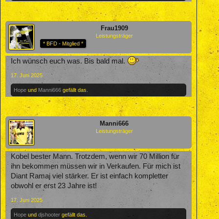
Frau1909
Leistungsträger
* BFD - Mitglied *
Ich wünsch euch was. Bis bald mal.
17. Juni 2025
Hope
und
Manni666
gefällt das.
Manni666
Leistungsträger
Kobel bester Mann. Trotzdem, wenn wir 70 Million für
ihn bekommen müssen wir in Verkaufen. Für mich ist
Diant Ramaj viel stärker. Er ist einfach kompletter
obwohl er erst 23 Jahre ist!
17. Juni 2025
Hope
und
djshooter
gefällt das.