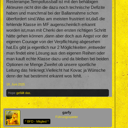
Resterampe.Tempofussball ist mit den behäbigen
Akteuren nicht drin die dazu noch technische Defizite
haben und manchmal bei der Ballannahme schon
überfordert sind.Was am meisten frustriert ist,daß die
fehlende Klasse im MF augenscheinlich erkannt
worden ist,man mit Cherki den ersten richtigen Schritt
hätte gehen können ,dann aber doch aus Angst vor der
eigenen Courage von der Verpflichtung abgesehen
hat.Es gibt ja eigentlich nur 2 Möglichkeiten ,entweder
man findet eine Lösung aus den eigenen Reihen oder
man kauft echte Klasse dazu und da bleiben bei beiden
Optionen ne Menge Zweifel ob unsere sportliche
Leitung das hinkriegt.Vielleicht hat Kovac ja Wünsche
denn der hat bestimmt erkannt wos fehlt.
18. Juni 2025
Hope
gefällt das.
garfy
Führungsspieler
* BFD - Mitglied *