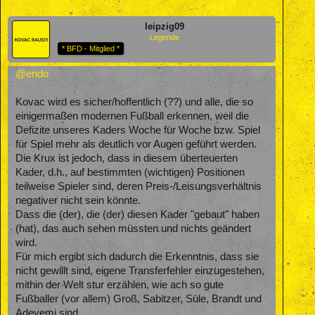
leipzig09
Legende
* BFD - Mitglied *
@endo
Kovac wird es sicher/hoffentlich (??) und alle, die so
einigermaßen modernen Fußball erkennen, weil die
Defizite unseres Kaders Woche für Woche bzw. Spiel
für Spiel mehr als deutlich vor Augen geführt werden.
Die Krux ist jedoch, dass in diesem überteuerten
Kader, d.h., auf bestimmten (wichtigen) Positionen
teilweise Spieler sind, deren Preis-/Leisungsverhältnis
negativer nicht sein könnte.
Dass die (der), die (der) diesen Kader "gebaut" haben
(hat), das auch sehen müssten und nichts geändert
wird.
Für mich ergibt sich dadurch die Erkenntnis, dass sie
nicht gewillt sind, eigene Transferfehler einzugestehen,
mithin der Welt stur erzählen, wie ach so gute
Fußballer (vor allem) Groß, Sabitzer, Süle, Brandt und
Adeyemi sind.