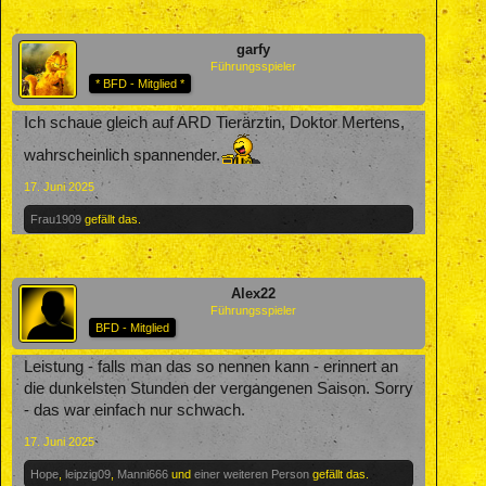
garfy
Führungsspieler
* BFD - Mitglied *
Ich schaue gleich auf ARD Tierärztin, Doktor Mertens,
wahrscheinlich spannender.
17. Juni 2025
Frau1909
gefällt das.
Alex22
Führungsspieler
BFD - Mitglied
Leistung - falls man das so nennen kann - erinnert an
die dunkelsten Stunden der vergangenen Saison. Sorry
- das war einfach nur schwach.
17. Juni 2025
Hope
,
leipzig09
,
Manni666
und
einer weiteren Person
gefällt das.