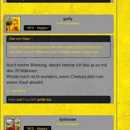
garfy
Führungsspieler
* BFD - Mitglied *
Zitat von Hope:
↑
Einen Auswechselspieler der eine halbe Saison ab und an
gut war? Die 55 Millionen von Chelsea waren schon viel.
Auch meine Meinung, darum betone ich das ja so mit
den 70 Millionen,
Würde mich nicht wundern, wenn Chelsea jetzt von
einem Kauf absieht
17. Juni 2025
Hope
und
Frau1909
gefällt das.
djshooter
Führungsspieler
* BFD - Mitglied *