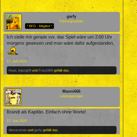
garfy
Führungsspieler
* BFD - Mitglied *
Ich stelle mir gerade vor, das Spiel wäre um 2:00 Uhr
morgens gewesen und man wäre dafür aufgestanden,
17. Juni 2025
Hope
,
leipzig09
und
Frau1909
gefällt das.
Manni666
Leistungsträger
Brandt als Kapitän. Einfach ohne Worte!
17. Juni 2025
Alexaceman
und
garfy
gefällt das.