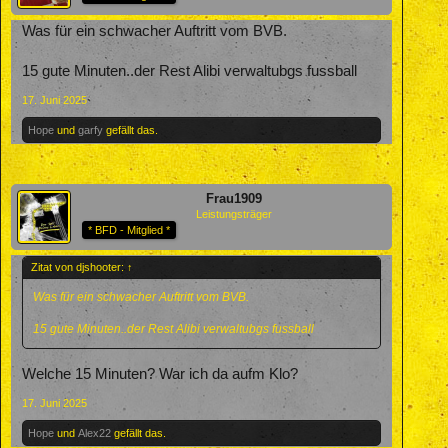
Was für ein schwacher Auftritt vom BVB.
15 gute Minuten..der Rest Alibi verwaltubgs fussball
17. Juni 2025
Hope
und
garfy
gefällt das.
Frau1909
Leistungsträger
* BFD - Mitglied *
Zitat von djshooter:
↑
Was für ein schwacher Auftritt vom BVB.
15 gute Minuten..der Rest Alibi verwaltubgs fussball
Welche 15 Minuten? War ich da aufm Klo?
17. Juni 2025
Hope
und
Alex22
gefällt das.