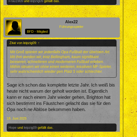
Frau1909
und
leipzig09
gefällt das.
Alex22
Führungsspieler
BFD - Mitglied
Zitat von leipzig09:
↑
Mit Groß spielen wir jedenfalls Opa-Fußball der übelsten Art.
Mit ihm werden wir, trotz Bellingham, kaum signifikant
besseren, schnelleren und moderneren Fußball erleben.
Mithin steuern wir ohne einen weiteren, kreativen MF-Spieler,
sehr wahrscheinlich wieder gen Platz 5 oder schlechter.
Sage ich schon das komplette letzte Jahr. Ich weiß bis
heute nicht warum der geholt worden ist. Eigentlich
kann er nach einem Jahr wieder gehen, Brighton hat
sich bestimmt ins Fäustchen gelacht das sie für den
Opa noch ne Ablöse bekommen haben.
18. Juni 2025
Hope
und
leipzig09
gefällt das.