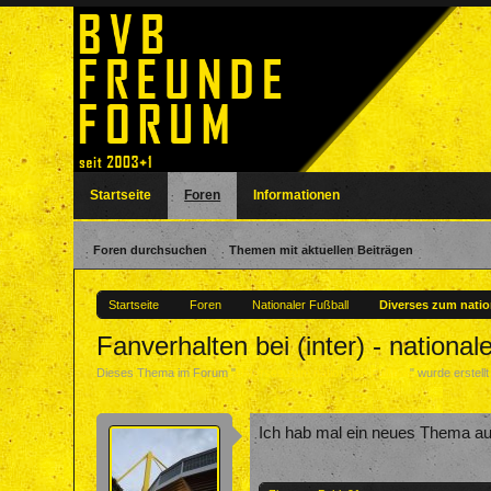
Startseite
Foren
Informationen
Foren durchsuchen
Themen mit aktuellen Beiträgen
Startseite
Foren
Nationaler Fußball
Diverses zum natio
Fanverhalten bei (inter) - national
Dieses Thema im Forum "
Diverses zum nationalen Fußball
" wurde erstell
Ich hab mal ein neues Thema auf