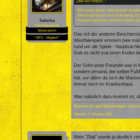
Zitat von Pohly91:
↑
Wir haben keine "Verrohrung" sonder
Meinungsmache und clickbaiting, etc.
Passiert irgendwo auf dem letzten Dor
Salecha
Führungsspieler
ModeratorIn
Das mit der anderen Berichterst
* BFD - Mitglied *
Westfalenpark erinnern (wie mal
rund um die Spiele - hauptsächli
Gab es nicht mal einen Kodex b
Der Sohn einer Freundin war in M
sondern jemand, der selber Fußba
hat, vor allem da sich die Marsei
immer noch im Krankenhaus.
Was natürlich dazu kommt ist, d
Beginne mit dem Notwendigen, dann tu
Salecha
,
7. Oktober 2022
Mein "Zitat" wurde ja deutlich z