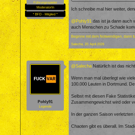
Führungsspieler
ModeratorIn
Ich schreibe mal hier weiter, den
* BFD - Mitglied *
@Pohly91
das ist ja dann auch 
auch Menschen zu Schade kommen
Beginne mit dem Notwendigen, dann tu
Salecha
,
20. April 2026
@Salecha
Natürlich ist das ni
Wenn man mal überlegt wie viele
100.000 Leuten in Dortmund. Denn
Selbst mit diesen Fake Statistik
Pohly91
Zusammengewichst wird oder von 
Legende
In der ganzen Saison verletzten
Chaoten gibt es überall. Im S