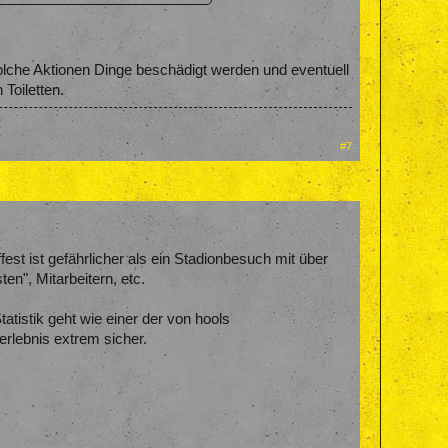
olche Aktionen Dinge beschädigt werden und eventuell
Toiletten.
#7
st ist gefährlicher als ein Stadionbesuch mit über
en", Mitarbeitern, etc.
atistik geht wie einer der von hools
rlebnis extrem sicher.