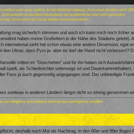
n einfach eine ganz andere Art der Berichterstattung. Zum einen deutlich mehr Ef
 Zum anderen ist die Berichterstattung viel ausführlicher und mehr geworden.
f was, ist es sofort auf Social Media und damit präsent.
attung mag sicherlich stimmen und auch ich kann mich noch früher 
 erwähnt haben meine Großeltern in der Nähe des Stadions gelebt). A
ch international sieht hat schon etwas eine andere Dimension, egal 
ei den Ultras, dass Pyro ja- aber es darf die Hand nicht verlassen
arseille mitten im "Geschehen" und für ihn haben sich Auswärtsfahrten
ll spielt, als Schiedsrichter unterwegs ist und Dauerkarteninhaber). E
ller Fans ja auch gegenseitig angegangen sind. Der unbeteiligte Frankfu
ass soetwas in anderen Ländern längst nicht so streng genommen wir
e das Mögliche und plötzlich wirst du das Unmögliche schaffen
erpflückt, deshalb noch Mal als Nachtrag. In den 80er und 90er floge