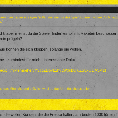
 kann man genau so sagen "sollen die, die nur das Spiel schauen wollen doch Ferns
n."
icht, aber meinst du die Spieler finden es toll mit Raketen beschosse
rein prügeln?
aus können die sich kloppen, solange sie wollen.
ne - zumindest für mich - interessante Doku
video/p.../hr-fernsehen/Y3JpZDovL2hyLW9ubGluZS8xODA5MzI
e das Mögliche und plötzlich wirst du das Unmögliche schaffen
s, die wollen Kunden, die die Fresse halten, am besten 100€ für ein 