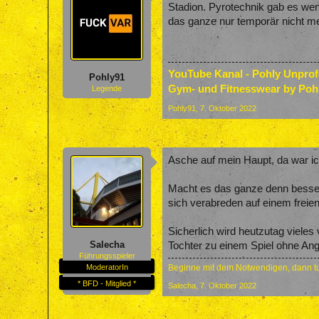
Stadion. Pyrotechnik gab es wen
das ganze nur temporär nicht me
YouTube Kanal - Pohly Unpro
Pohly91
Gym- und Fitnesswear by Poh
Legende
Pohly91
,
7. Oktober 2022
Asche auf mein Haupt, da war ic
Macht es das ganze denn besser,
sich verabreden auf einem freien
Sicherlich wird heutzutag vieles
Salecha
Tochter zu einem Spiel ohne An
Führungsspieler
ModeratorIn
Beginne mit dem Notwendigen, dann tu
* BFD - Mitglied *
Salecha
,
7. Oktober 2022