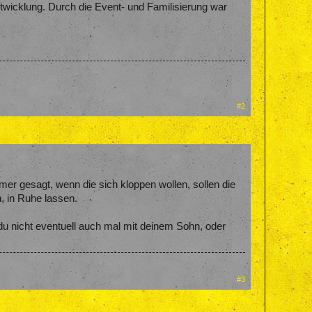
wicklung. Durch die Event- und Familisierung war
#2
er gesagt, wenn die sich kloppen wollen, sollen die
n, in Ruhe lassen.
 du nicht eventuell auch mal mit deinem Sohn, oder
#3