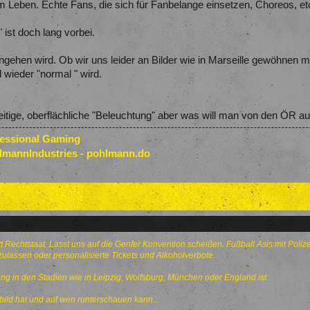
m Leben. Echte Fans, die sich für Fanbelange einsetzen, Choreos, etc.
 ist doch lang vorbei.
ingehen wird. Ob wir uns leider an Bilder wie in Marseille gewöhnen
 wieder "normal " wird.
eitige, oberflächliche "Beleuchtung" aber was will man von den ÖR au
fessional Gaming
lmannIndustries - pohlmann.do
att Rechtstaat. Lasst uns auf die Genfer Konvention scheißen. Fußball Asis mit Pol
ulassen oder personalisierte Tickets und Alkoholverbote.
 in den Stadien wie in Leipzig, Wolfsburg, München oder England ist.
ild hat und auf wen runterschauen kann...