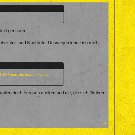
text gerissen.
hat ihre Vor- und Nachteile. Deswegen lehne ich mich
die Leute, die unbehelligt ein
wollen doch Fernseh gucken und die, die sich für ihren
#4