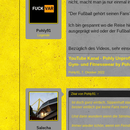
nicht, macht man ja nur einmal i
"Der Fußball gehört seinen Fans"
Ich bin gespannt wo die Reise h
Pohly91
ausgeprägt wird oder der Fußball
Legende
Bezüglich des Videos, sehr eins
YouTube Kanal - Pohly Unpro
Gym- und Fitnesswear by Poh
Pohly91
,
7. Oktober 2022
Zitat von Pohly91:
↑
Ist doch ganz einfach, Sippenhaft st
besser einfach gar keine Fans mehr z
Und dann wundern wenn die Stimmung
Immer wieder schön, wenn ein Feindb
Salecha