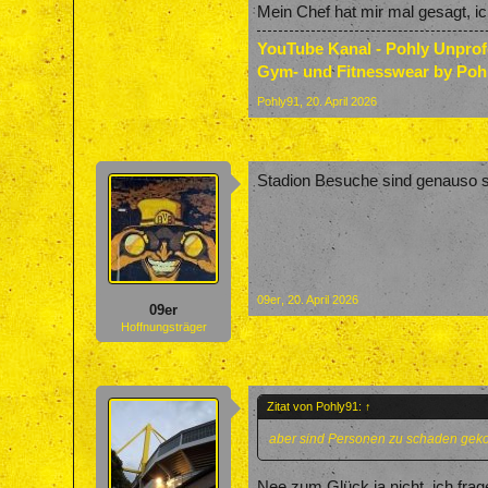
Mein Chef hat mir mal gesagt, i
YouTube Kanal - Pohly Unpro
Gym- und Fitnesswear by Poh
Pohly91
,
20. April 2026
Stadion Besuche sind genauso si
09er
,
20. April 2026
09er
Hoffnungsträger
Zitat von Pohly91:
↑
aber sind Personen zu schaden ge
Nee zum Glück ja nicht, ich fra