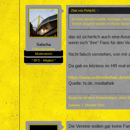
Zitat von Pohly91:
↑
Ist eine absolut valide Aussage, nur
Verein prügeln wollen in Ruhe lasse
das ist sicherlich auch eine Ans
wenn sich "ihre" Fans für den Ve
Salecha
Führungsspieler
Nicht falsch verstehen, von mir 
ModeratorIn
* BFD - Mitglied *
Da gab es letztens im HR mal ei
https://www.ardmediathek.de/
Quelle: hr.de, mediathek
Beginne mit dem Notwendigen, dann tu
Salecha
,
7. Oktober 2022
Die Vereine wollen gar keine Fan