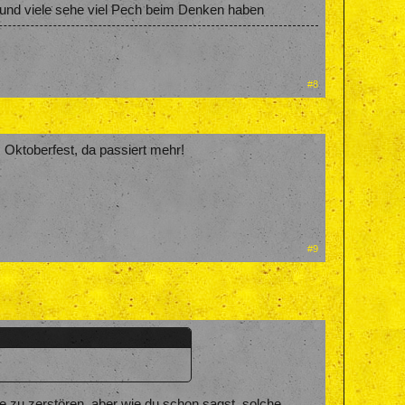
d und viele sehe viel Pech beim Denken haben
#8
 Oktoberfest, da passiert mehr!
#9
e zu zerstören, aber wie du schon sagst, solche