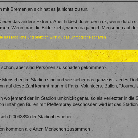
n mit Bremen an sich hat es ja nichts zu tun.
wieder das andere Extrem. Aber findest du es denn ok, wenn durch s
. Wenn man die Bilder sieht, waren da ja noch Menschen auf den 
e das Mögliche und plötzlich wirst du das Unmögliche schaffen
cht schön, aber sind Personen zu schaden gekommen?
 Menschen im Stadion sind und wie sicher das ganze ist. Jedes Dorffe
 auf diese Zahl kommt man mit Fans, Volunteers, Bullen, "Journalist
en wo jemand der im Stadion umknickt genau so als verletzter in die St
unfähigen Bullen mit Pfefferspray beschossen wird ist das Stadione
 sich 0,00438% der Stadionbesucher.
tadion kommen alle Arten Menschen zusammen