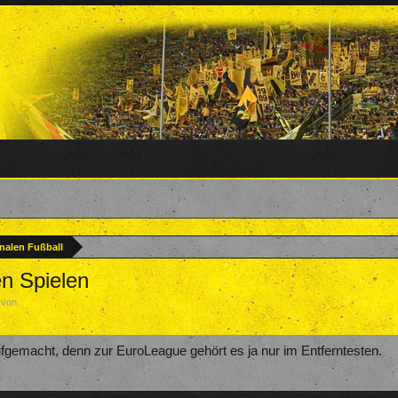
nalen Fußball
en Spielen
t von
Salecha
,
7. Oktober 2022
.
gemacht, denn zur EuroLeague gehört es ja nur im Entferntesten.