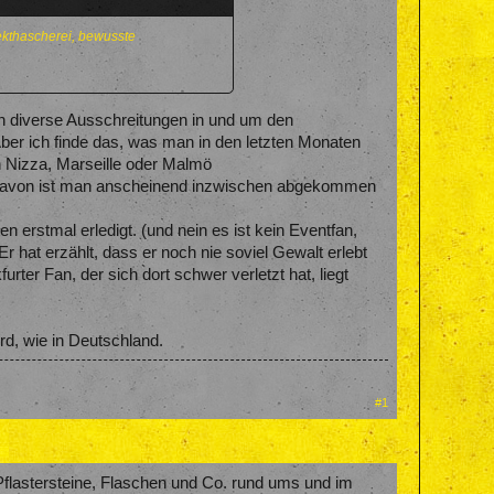
fekthascherei, bewusste
an diverse Ausschreitungen in und um den
ber ich finde das, was man in den letzten Monaten
on Nizza, Marseille oder Malmö
!? Davon ist man anscheinend inzwischen abgekommen
 erstmal erledigt. (und nein es ist kein Eventfan,
r hat erzählt, dass er noch nie soviel Gewalt erlebt
rter Fan, der sich dort schwer verletzt hat, liegt
d, wie in Deutschland.
#1
n Pflastersteine, Flaschen und Co. rund ums und im