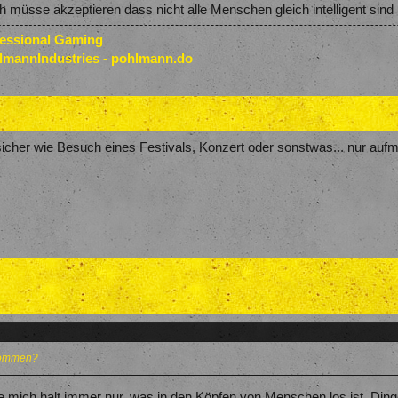
ch müsse akzeptieren dass nicht alle Menschen gleich intelligent sin
fessional Gaming
lmannIndustries - pohlmann.do
cher wie Besuch eines Festivals, Konzert oder sonstwas... nur aufm
kommen?
ge mich halt immer nur, was in den Köpfen von Menschen los ist, Ding