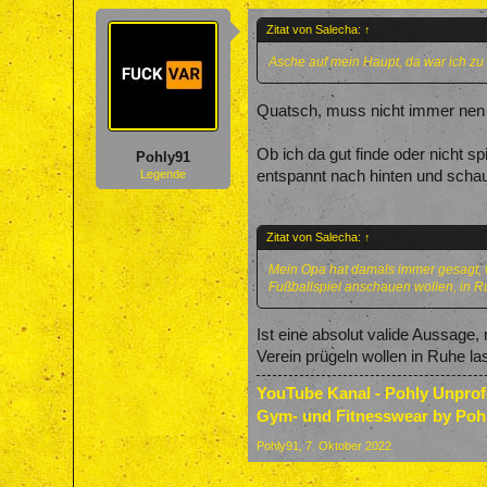
Zitat von Salecha:
↑
Asche auf mein Haupt, da war ich zu 
Quatsch, muss nicht immer nen v
Ob ich da gut finde oder nicht sp
Pohly91
entspannt nach hinten und schau
Legende
Zitat von Salecha:
↑
Mein Opa hat damals immer gesagt, we
Fußballspiel anschauen wollen, in R
Ist eine absolut valide Aussage,
Verein prügeln wollen in Ruhe la
YouTube Kanal - Pohly Unpro
Gym- und Fitnesswear by Poh
Pohly91
,
7. Oktober 2022