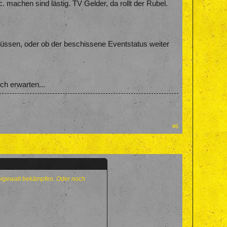
 machen sind lästig. TV Gelder, da rollt der Rubel.
 müssen, oder ob der beschissene Eventstatus weiter
ch erwarten...
#6
izeigewalt bekämpfen. Oder noch