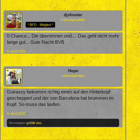
djshooter
Führungsspieler
* BFD - Mitglied *
0 Chance... Die überrennen und.... Das geht nicht mehr
lange gut... Gute Nacht BVB
9. April 2025
Hope
Leistungsträger
Guirassy bekommt richtig einen auf den Hinterkopf
gescheppert und der von Barcelona hat brummen im
Kopf. So muss das laufen.
9. April 2025
Vorstopper
gefällt das.