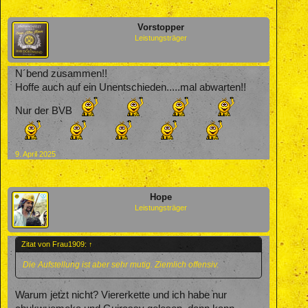
Vorstopper
Leistungsträger
N´bend zusammen!!
Hoffe auch auf ein Unentschieden.....mal abwarten!!
Nur der BVB
9. April 2025
Hope
Leistungsträger
Zitat von Frau1909:
↑
Die Aufstellung ist aber sehr mutig. Ziemlich offensiv.
Warum jetzt nicht? Viererkette und ich habe nur