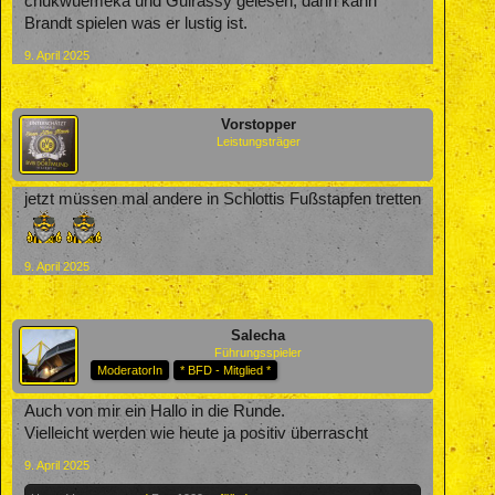
chukwuemeka und Guirassy gelesen, dann kann
Brandt spielen was er lustig ist.
9. April 2025
Vorstopper
Leistungsträger
jetzt müssen mal andere in Schlottis Fußstapfen tretten
9. April 2025
Salecha
Führungsspieler
ModeratorIn
* BFD - Mitglied *
Auch von mir ein Hallo in die Runde.
Vielleicht werden wie heute ja positiv überrascht
9. April 2025