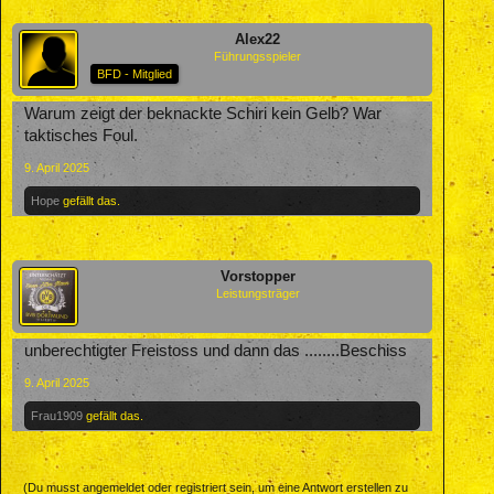
Alex22
Führungsspieler
BFD - Mitglied
Warum zeigt der beknackte Schiri kein Gelb? War
taktisches Foul.
9. April 2025
Hope
gefällt das.
Vorstopper
Leistungsträger
unberechtigter Freistoss und dann das ........Beschiss
9. April 2025
Frau1909
gefällt das.
(Du musst angemeldet oder registriert sein, um eine Antwort erstellen zu