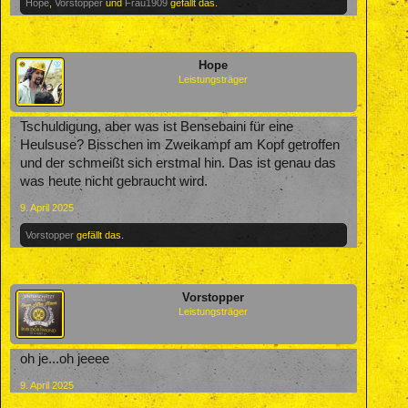
Hope
,
Vorstopper
und
Frau1909
gefällt das.
Hope
Leistungsträger
Tschuldigung, aber was ist Bensebaini für eine
Heulsuse? Bisschen im Zweikampf am Kopf getroffen
und der schmeißt sich erstmal hin. Das ist genau das
was heute nicht gebraucht wird.
9. April 2025
Vorstopper
gefällt das.
Vorstopper
Leistungsträger
oh je...oh jeeee
9. April 2025