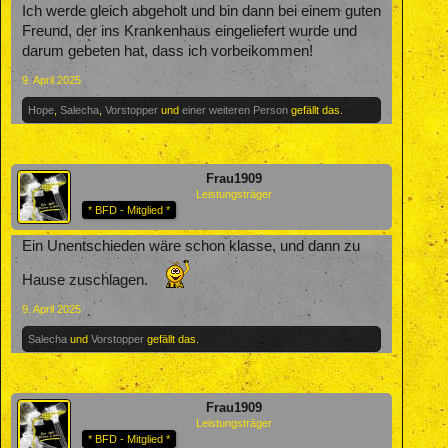
Ich werde gleich abgeholt und bin dann bei einem guten
Freund, der ins Krankenhaus eingeliefert wurde und
darum gebeten hat, dass ich vorbeikommen!
9. April 2025
Hope
,
Salecha
,
Vorstopper
und
einer weiteren Person
gefällt das.
Frau1909
Leistungsträger
* BFD - Mitglied *
Ein Unentschieden wäre schon klasse, und dann zu
Hause zuschlagen.
9. April 2025
Salecha
und
Vorstopper
gefällt das.
Frau1909
Leistungsträger
* BFD - Mitglied *