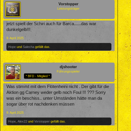
Vorstopper
Leistungsträger
jetzt spielt der Schiri auch für Barca......das war
dunkelgelb!!!
9. April 2025
Hope
und
Salecha
gefällt das.
djshooter
Führungsspieler
* BFD - Mitglied *
Was stimmt mit dem Flötenheini nicht . Der gibt für die
Aktion gg Carney weder gelb noch Foul !!! ??? Sorry
was ein beschiss.. unter Umständen hätte man da
sogar über rot nachdenken müssen
9. April 2025
Hope
,
Alex22
und
Vorstopper
gefällt das.