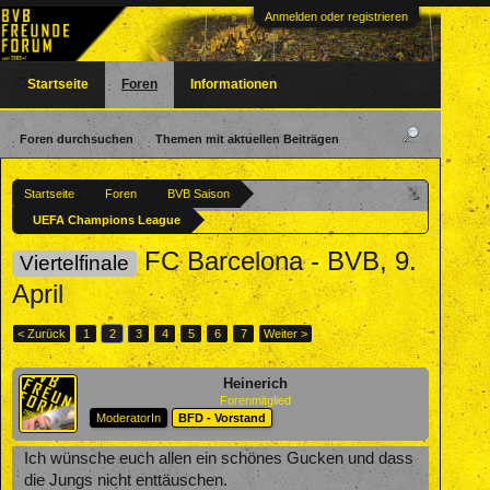
Anmelden oder registrieren
Startseite
Foren
Informationen
Foren durchsuchen
Themen mit aktuellen Beiträgen
Startseite
Foren
BVB Saison
UEFA Champions League
FC Barcelona - BVB, 9.
Viertelfinale
April
< Zurück
1
2
3
4
5
6
7
Weiter >
Heinerich
Forenmitglied
ModeratorIn
BFD - Vorstand
Ich wünsche euch allen ein schönes Gucken und dass
die Jungs nicht enttäuschen.