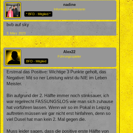
nadine
Informationsministerin
* BFD - Mitglied *
bvb auf sky
3. März 2023
Alex22
Führungsspieler
BFD - Mitglied
Erstmal das Positive: Wichtige 3 Punkte geholt, das
Negative: Mit so ner Leistung wirst du NIE im Leben
Meister.
Bin aufgrund der 2. Hälfte immer noch stinksauer, ich
war regelrecht FASSUNGSLOS wie man sich zuhause
hat vorführen lassen. Wenn wir so im Pokal in Leipzig
auftreten müssen wir gar nicht erst hinfahren, denn so
viel Dusel hat man kein 2. Mal gegen die.
Muss leider sagen, dass die positive erste Hälfte von