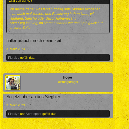
Zitat von garfy:
↑
Ich bleibe dabei, uns fehlen richtig gute Stürmer mit denen
man auch mal kontern und Entlastung haben kann, wie
Haaland, Sancho oder davor Aubameyang.
Aber Sieg ist Sieg, im Moment haben wir das Spielglück auf
unserer Seite.
haller braucht noch seine zeit
3. März 2023
Floralys
gefällt das.
Hope
Leistungsträger
So jetzt aber ab ans Siegbier
3. März 2023
Floralys
und
Vorstopper
gefällt das.