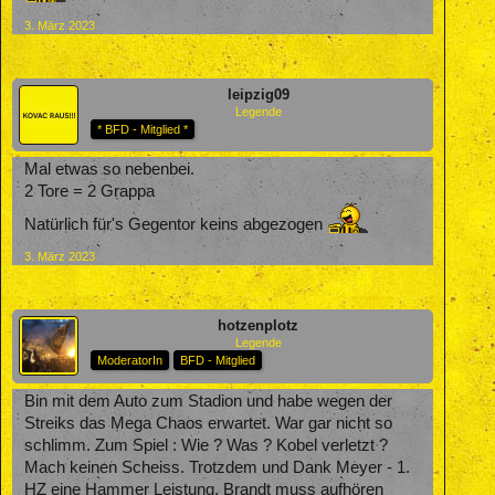
3. März 2023
leipzig09
Legende
* BFD - Mitglied *
Mal etwas so nebenbei.
2 Tore = 2 Grappa
Natürlich für's Gegentor keins abgezogen
3. März 2023
hotzenplotz
Legende
ModeratorIn
BFD - Mitglied
Bin mit dem Auto zum Stadion und habe wegen der
Streiks das Mega Chaos erwartet. War gar nicht so
schlimm. Zum Spiel : Wie ? Was ? Kobel verletzt ?
Mach keinen Scheiss. Trotzdem und Dank Meyer - 1.
HZ eine Hammer Leistung. Brandt muss aufhören