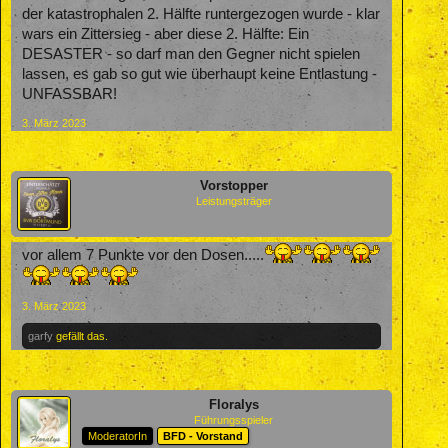
der katastrophalen 2. Hälfte runtergezogen wurde - klar
wars ein Zittersieg - aber diese 2. Hälfte: Ein
DESASTER - so darf man den Gegner nicht spielen
lassen, es gab so gut wie überhaupt keine Entlastung -
UNFASSBAR!
3. März 2023
Vorstopper
Leistungsträger
vor allem 7 Punkte vor den Dosen.....
3. März 2023
garfy
gefällt das.
Floralys
Führungsspieler
ModeratorIn
BFD - Vorstand