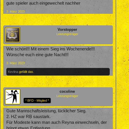
keine Entlastung - UNFASSBAR!
gute spieler auch eingewechelt nachher
3. März 2023
Vorstopper
Leistungsträger
Wie schön!!! Mit einem Sieg ins Wochenende!!!
Wünsche euch eine gute Nacht!!!
3. März 2023
Kevlina
gefällt das.
cocoline
Leistungsträger
* BFD - Mitglied *
Gute Mannschaftsleistung, lücklicher Sieg.
2. HZ war RB saustark.
Für Modeste kann man auch Reyna einwechseln, der
bringt etwas Entlastung.