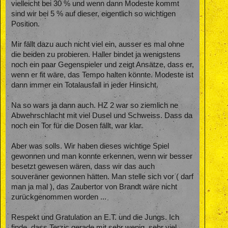
vielleicht bei 30 % und wenn dann Modeste kommt
sind wir bei 5 % auf dieser, eigentlich so wichtigen
Position.
Mir fällt dazu auch nicht viel ein, ausser es mal ohne
die beiden zu probieren. Haller bindet ja wenigstens
noch ein paar Gegenspieler und zeigt Ansätze, dass er,
wenn er fit wäre, das Tempo halten könnte. Modeste ist
dann immer ein Totalausfall in jeder Hinsicht.
Na so wars ja dann auch. HZ 2 war so ziemlich ne
Abwehrschlacht mit viel Dusel und Schweiss. Dass da
noch ein Tor für die Dosen fällt, war klar.
Aber was solls. Wir haben dieses wichtige Spiel
gewonnen und man konnte erkennen, wenn wir besser
besetzt gewesen wären, dass wir das auch
souveräner gewonnen hätten. Man stelle sich vor ( darf
man ja mal ), das Zaubertor von Brandt wäre nicht
zurückgenommen worden ...
Respekt und Gratulation an E.T. und die Jungs. Ich
finde, dass Terzic gerade mit sehr wenig, sehr viel