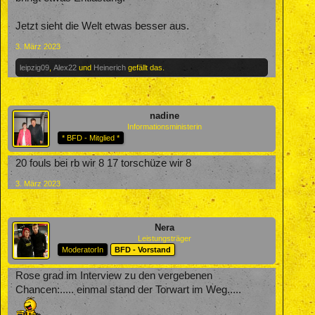
Jetzt sieht die Welt etwas besser aus.
3. März 2023
leipzig09
,
Alex22
und
Heinerich
gefällt das.
nadine
Informationsministerin
* BFD - Mitglied *
20 fouls bei rb wir 8 17 torschüze wir 8
3. März 2023
Nera
Leistungsträger
ModeratorIn
BFD - Vorstand
Rose grad im Interview zu den vergebenen
Chancen:..... einmal stand der Torwart im Weg.....