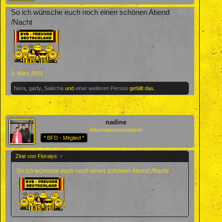
So ich wünsche euch noch einen schönen Abend
/Nacht
3. März 2023
Nera
,
garfy
,
Salecha
und
einer weiteren Person
gefällt das.
nadine
Informationsministerin
* BFD - Mitglied *
Zitat von Floralys:
↑
So ich wünsche euch noch einen schönen Abend /Nacht