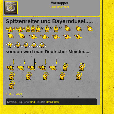
Vorstopper
Leistungsträger
Spitzenreiter und Bayerndusel.....
.
sooooo wird man Deutscher Meister.....
.
3. März 2023
Kevlina
,
Frau1909
und
Floralys
gefällt das.