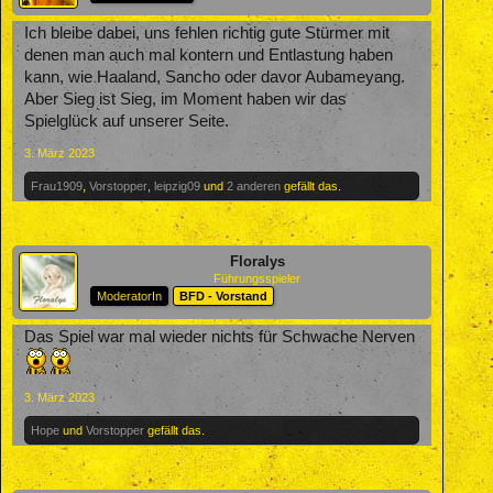
Ich bleibe dabei, uns fehlen richtig gute Stürmer mit
denen man auch mal kontern und Entlastung haben
kann, wie Haaland, Sancho oder davor Aubameyang.
Aber Sieg ist Sieg, im Moment haben wir das
Spielglück auf unserer Seite.
3. März 2023
Frau1909
,
Vorstopper
,
leipzig09
und
2 anderen
gefällt das.
Floralys
Führungsspieler
ModeratorIn
BFD - Vorstand
Das Spiel war mal wieder nichts für Schwache Nerven
3. März 2023
Hope
und
Vorstopper
gefällt das.