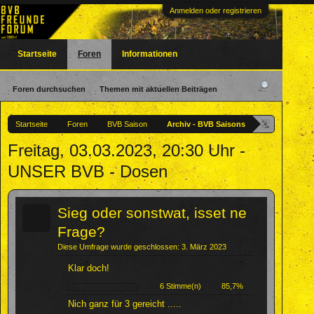
Anmelden oder registrieren
Startseite
Foren
Informationen
Foren durchsuchen
Themen mit aktuellen Beiträgen
Startseite
Foren
BVB Saison
Archiv - BVB Saisons
Freitag, 03.03.2023, 20:30 Uhr -
UNSER BVB - Dosen
?
Sieg oder sonstwat, isset ne
Frage?
Diese Umfrage wurde geschlossen: 3. März 2023
Klar doch!
6 Stimme(n)
85,7%
Nich ganz für 3 gereicht .....