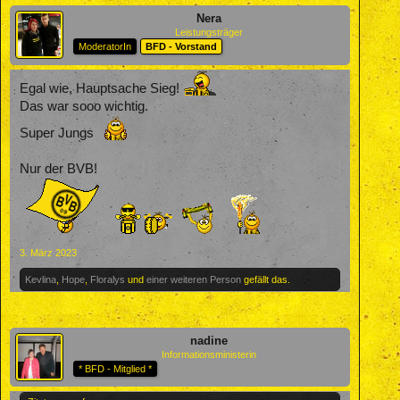
Nera
Leistungsträger
ModeratorIn
BFD - Vorstand
Egal wie, Hauptsache Sieg!
Das war sooo wichtig.
Super Jungs
Nur der BVB!
3. März 2023
Kevlina
,
Hope
,
Floralys
und
einer weiteren Person
gefällt das.
nadine
Informationsministerin
* BFD - Mitglied *