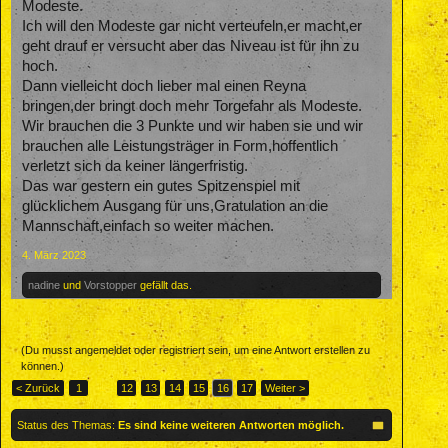
Modeste.
Ich will den Modeste gar nicht verteufeln,er macht,er
geht drauf er versucht aber das Niveau ist für ihn zu
hoch.
Dann vielleicht doch lieber mal einen Reyna
bringen,der bringt doch mehr Torgefahr als Modeste.
Wir brauchen die 3 Punkte und wir haben sie und wir
brauchen alle Leistungsträger in Form,hoffentlich
verletzt sich da keiner längerfristig.
Das war gestern ein gutes Spitzenspiel mit
glücklichem Ausgang für uns,Gratulation an die
Mannschaft,einfach so weiter machen.
4. März 2023
nadine
und
Vorstopper
gefällt das.
(Du musst angemeldet oder registriert sein, um eine Antwort erstellen zu
können.)
< Zurück
1
←
12
13
14
15
16
17
Weiter >
Status des Themas:
Es sind keine weiteren Antworten möglich.