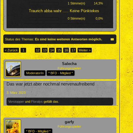
1 Stimme(n)
14,3%
Traurich abba wahr ..... Keine Pünktekes
0 Stimme(n)
0,0%
Status des Themas:
Es sind keine weiteren Antworten möglich.
< Zurück
1
←
12
13
14
15
16
17
Weiter >
Salecha
Führungsspieler
ModeratorIn
* BFD - Mitglied *
Das war jetzt aber nochmal nervenaufreibend
3. März 2023
Vorstopper
und
Floralys
gefällt das.
garfy
Führungsspieler
* BFD - Mitglied *