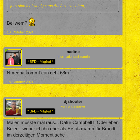
jetzt sind mal wenigstens Ansätze zu sehen,
Bei wem?
18. Oktober 2024
nadine
Informationsministerin
* BFD - Mitglied *
Nmecha kommt can geht 68m
18. Oktober 2024
djshooter
Führungsspieler
* BFD - Mitglied *
Malen müsste mal raus... Dafür Campbell !! Oder eben
Beier .. wobei ich ihn eher als Ersatzmamn für Brandt
im derzeitigen Moment sehe