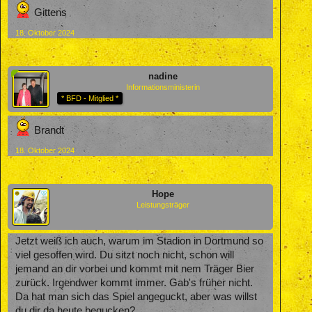
Gittens
18. Oktober 2024
nadine
Informationsministerin
* BFD - Mitglied *
Brandt
18. Oktober 2024
Hope
Leistungsträger
Jetzt weiß ich auch, warum im Stadion in Dortmund so
viel gesoffen wird. Du sitzt noch nicht, schon will
jemand an dir vorbei und kommt mit nem Träger Bier
zurück. Irgendwer kommt immer. Gab's früher nicht.
Da hat man sich das Spiel angeguckt, aber was willst
du dir da heute begucken?