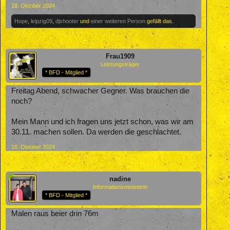
18. Oktober 2024
Hope
,
leipzig09
,
djshooter
und
einer weiteren Person
gefällt das.
Frau1909
Leistungsträger
* BFD - Mitglied *
Freitag Abend, schwacher Gegner. Was brauchen die
noch?
Mein Mann und ich fragen uns jetzt schon, was wir am
30.11. machen sollen. Da werden die geschlachtet.
18. Oktober 2024
nadine
Informationsministerin
* BFD - Mitglied *
Malen raus beier drin 76m