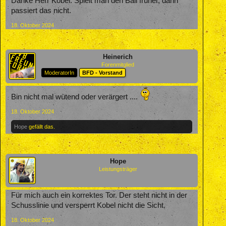
Danke Herr Kobel. Spielt man den Ball früher, dann
passiert das nicht.
18. Oktober 2024
Heinerich
Forenmitglied
ModeratorIn
BFD - Vorstand
Bin nicht mal wütend oder verärgert ....
18. Oktober 2024
Hope
gefällt das.
Hope
Leistungsträger
Für mich auch ein korrektes Tor. Der steht nicht in der
Schusslinie und versperrt Kobel nicht die Sicht.
18. Oktober 2024