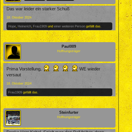
Das war leider ein starker Schuß
18. Oktober 2024
Hope
,
Heinerich
,
Frau1909
und
einer weiteren Person
gefällt das.
Paul009
Hoffnungsträger
Prima Vorstellung,
WE wieder
versaut
18. Oktober 2024
Frau1909
gefällt das.
Steinfurter
Hoffnungsträger