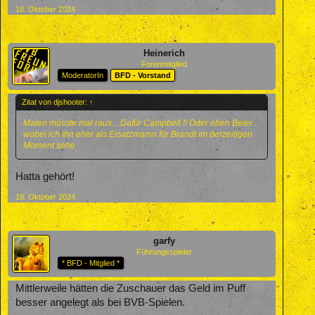
18. Oktober 2024
Heinerich
Forenmitglied
ModeratorIn
BFD - Vorstand
Zitat von djshooter:
↑
Malen müsste mal raus... Dafür Campbell !! Oder eben Beier ..
wobei ich ihn eher als Ersatzmamn für Brandt im derzeitigen
Moment sehe
Hatta gehört!
18. Oktober 2024
garfy
Führungsspieler
* BFD - Mitglied *
Mittlerweile hätten die Zuschauer das Geld im Puff
besser angelegt als bei BVB-Spielen.