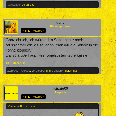
Vorstopper
gefällt das.
garfy
Führungsspieler
* BFD - Mitglied *
Ganz ehrlich, ich würde den Sahin heute noch
rausschmeißen, es sei denn, man will die Saison in die
Tonne kloppen.
Da ist ja überhaupt kein Spielsystem zu erkennen.
18. Oktober 2024
Zazou09
,
Paul009
,
Vorstopper
und
2 anderen
gefällt das.
leipzig09
Legende
* BFD - Mitglied *
Zitat von Alexaceman:
↑