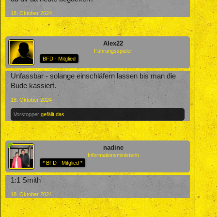
18. Oktober 2024
Alex22
Führungsspieler
BFD - Mitglied
Unfassbar - solange einschläfern lassen bis man die
Bude kassiert.
18. Oktober 2024
Vorstopper
gefällt das.
nadine
Informationsministerin
* BFD - Mitglied *
1:1 Smith
18. Oktober 2024