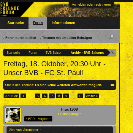
Anmelden oder registrieren
Startseite
Foren
Informationen
Foren durchsuchen
Themen mit aktuellen Beiträgen
Startseite
Foren
BVB Saison
Archiv - BVB Saisons
Freitag, 18. Oktober, 20:30 Uhr -
Unser BVB - FC St. Pauli
Status des Themas:
Es sind keine weiteren Antworten möglich.
< Zurück
1
←
5
6
7
8
9
→
12
Weiter >
Frau1909
Leistungsträger
* BFD - Mitglied *
Zitat von Vorstopper:
↑