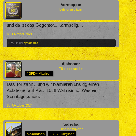
Vorstopper
Leistungsträger
und da ist das Gegentor......armselig....
18. Oktober 2024
Frau1909
gefällt das.
djshooter
Führungsspieler
* BFD - Mitglied *
Das Tor zählt .. und wir blamieren uns gg einen
Aufsteiger auf Platz 16 !!! Wahnsinn... Was ein
Sonntagsschuss
18. Oktober 2024
Salecha
Führungsspieler
ModeratorIn
* BFD - Mitglied *