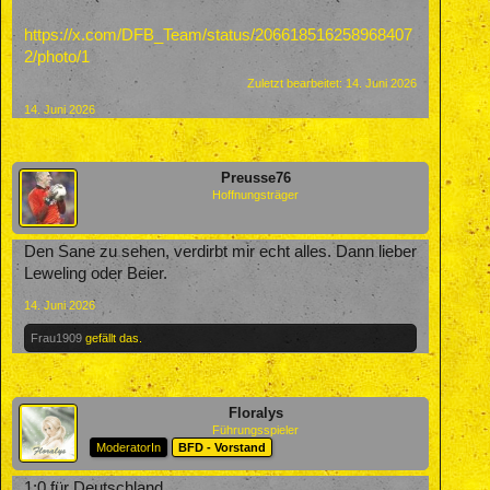
https://x.com/DFB_Team/status/206618516258968407
2/photo/1
Zuletzt bearbeitet:
14. Juni 2026
14. Juni 2026
Preusse76
Hoffnungsträger
Den Sane zu sehen, verdirbt mir echt alles. Dann lieber
Leweling oder Beier.
14. Juni 2026
Frau1909
gefällt das.
Floralys
Führungsspieler
ModeratorIn
BFD - Vorstand
1:0 für Deutschland