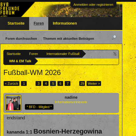
Anmelden oder registrieren
Startseite
Foren
Informationen
Foren durchsuchen
Themen mit aktuellen Beiträgen
Startseite
Foren
Internationaler Fußball
WM & EM Talk
Fußball-WM 2026
< Zurück
1
←
3
4
5
6
7
→
29
Weiter >
nadine
Informationsministerin
* BFD - Mitglied *
endstand
Bosnien-Herzegowina
kananda 1:1