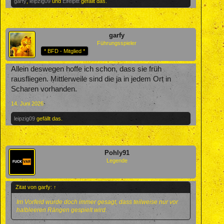
garfy
,
leipzig09
und
Eifelpitt
gefällt das.
garfy
Führungsspieler
* BFD - Mitglied *
Allein deswegen hoffe ich schon, dass sie früh
rausfliegen. Mittlerweile sind die ja in jedem Ort in
Scharen vorhanden.
14. Juni 2026
leipzig09
gefällt das.
Pohly91
Legende
Zitat von garfy:
↑
Im Vorfeld wurde doch immer gesagt, dass teilweise nur vor
halbleeren Rängen gespielt wird.