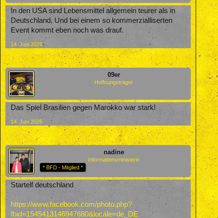
In den USA sind Lebensmittel allgemein teurer als in
Deutschland. Und bei einem so kommerzialliserten
Event kommt eben noch was drauf.
14. Juni 2026
09er
Hoffnungsträger
Das Spiel Brasilien gegen Marokko war stark!
14. Juni 2026
nadine
Informationsministerin
* BFD - Mitglied *
Startelf deutschland
https://www.facebook.com/photo.php?
fbid=1545413146947680&locale=de_DE