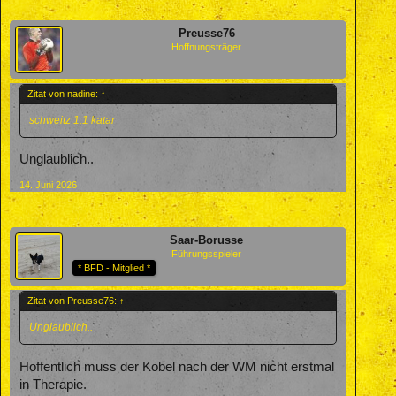
Preusse76
Hoffnungsträger
Zitat von nadine:
↑
schweitz 1:1 katar
Unglaublich..
14. Juni 2026
Saar-Borusse
Führungsspieler
* BFD - Mitglied *
Zitat von Preusse76:
↑
Unglaublich..
Hoffentlich muss der Kobel nach der WM nicht erstmal
in Therapie.