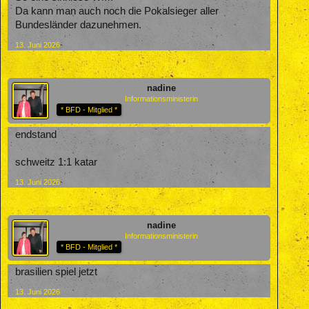
Da kann man auch noch die Pokalsieger aller
Bundesländer dazunehmen.
13. Juni 2026
nadine
Informationsministerin
* BFD - Mitglied *
endstand
schweitz 1:1 katar
13. Juni 2026
nadine
Informationsministerin
* BFD - Mitglied *
brasilien spiel jetzt
13. Juni 2026