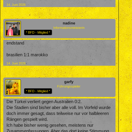
14. Juni 2026
nadine
Informationsministerin
* BFD - Mitglied *
endstand
brasilien 1:1 marokko
14. Juni 2026
garfy
Führungsspieler
* BFD - Mitglied *
Die Türkei verliert gegen Australien 0:2.
Die Stadien sind bisher aber alle voll. Im Vorfeld wurde
doch immer gesagt, dass teilweise nur vor halbleeren
Rängen gespielt wird.
Ich habe bisher wenig gesehen, meistens nur
Zusammenfassungen. Aber das dort keine Stimmung