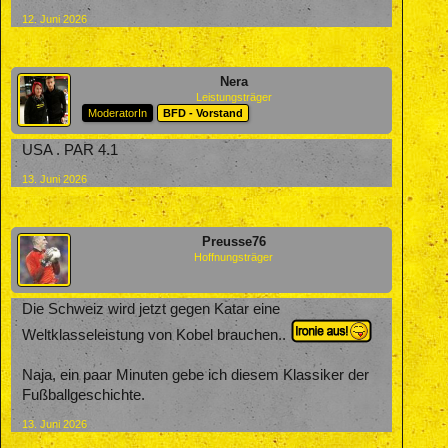
12. Juni 2026
Nera
Leistungsträger
ModeratorIn
BFD - Vorstand
USA . PAR 4.1
13. Juni 2026
Preusse76
Hoffnungsträger
Die Schweiz wird jetzt gegen Katar eine
Weltklasseleistung von Kobel brauchen..
Naja, ein paar Minuten gebe ich diesem Klassiker der
Fußballgeschichte.
13. Juni 2026