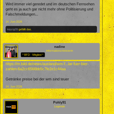
Wird immer viel geredet und im deutschen Fernsehen
geht es ja auch gar nicht mehr ohne Politisierung und
Falschmeldungen...
14. Juni 2026
leipzig09
gefällt das.
nadine
Informationsministerin
* BFD - Mitglied *
https://m.bild.de/news/ausland/wm-f...lar-fuer-bier-
zahlen-6a2cc6566bb5c7fe2e1c44aa
Getränke preise bei der wm sind teuer
14. Juni 2026
Pohly91
Legende