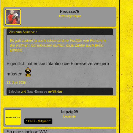
Preusse76
Hoffnungsträger
Zitat von Salecha:
↑
Es gab zudem ja auch schon andere Vorfälle von Personen,
die erstmal nicht einreisen durften, dazu zählte auch Breel
Embolo
Eigentlich hätten sie Infantino die Einreise verweigern
müssen.
13. Juni 2026
Salecha
und
Saar-Borusse
gefällt das.
leipzig09
Legende
* BFD - Mitglied *
So eine sinnlose WM.