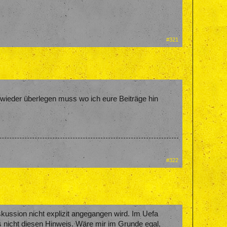
#321
r wieder überlegen muss wo ich eure Beiträge hin
#322
iskussion nicht explizit angegangen wird. Im Uefa
s nicht diesen Hinweis. Wäre mir im Grunde egal,