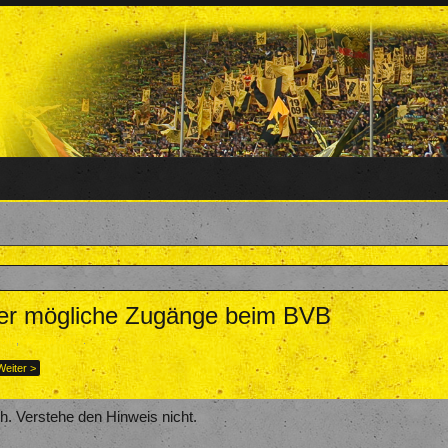
ber mögliche Zugänge beim BVB
eam
,
30. Juli 2017
.
Weiter >
. Verstehe den Hinweis nicht.