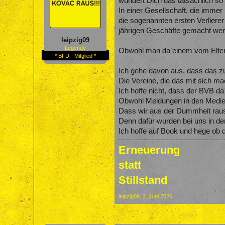
wundert Dich das tatsächlich so
In einer Gesellschaft, die immer 
die sogenannten ersten Verlierer
jährigen Geschäfte gemacht werde
leipzig09
Legende
Obwohl man da einem vom Eltern
* BFD - Mitglied *
Ich gehe davon aus, dass das 
Die Vereine, die das mit sich m
Ich hoffe nicht, dass der BVB da 
Obwohl Meldungen in den Medien
Dass wir aus der Dummheit raus 
Denn dafür wurden bei uns in den
Ich hoffe auf Book und hege ob d
Erneuerung
statt
Stillstand
leipzig09
,
2. Juni 2026