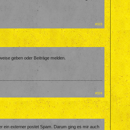
#323
nweise geben oder Beiträge melden.
#324
r ein externer postet Spam. Darum ging es mir auch