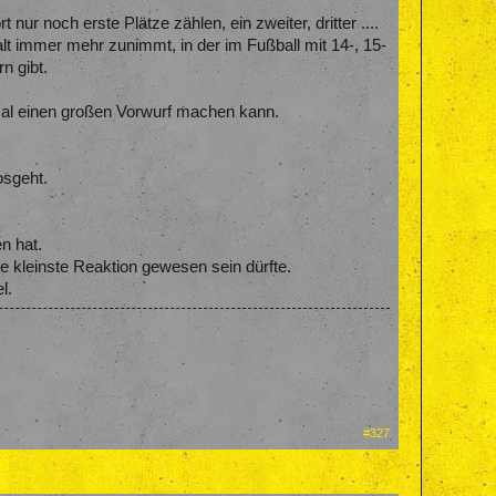
ur noch erste Plätze zählen, ein zweiter, dritter ....
alt immer mehr zunimmt, in der im Fußball mit 14-, 15-
n gibt.
mal einen großen Vorwurf machen kann.
osgeht.
n hat.
ie kleinste Reaktion gewesen sein dürfte.
l.
#327