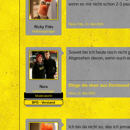
wenn es mir nicht schon 2-3 pas
Ricky Fitts
,
21. Mai 2026
Ricky Fitts
Hoffnungsträger
Soweit bin ich heute noch nicht 
Abgesehen davon, wenn euch was 
Dinge die einer aus Dortmund
Nera
Leistungsträger
Nera
,
21. Mai 2026
ModeratorIn
BFD - Vorstand
Ich bin da nicht so, das ich je