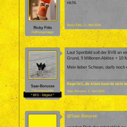
nicht.
Ricky Fitts
,
21. Mai 2026
Ricky Fitts
Hoffnungsträger
Laut Sportbild soll der BVB an e
Grund, 9 Millionen Ablöse + 10 
Mein lieber Schwan, darfs noch 
Regel Nr1, die Arbeit kann dir nicht 
Saar-Borusse
Führungsspieler
Saar-Borusse
,
2. Juni 2026
* BFD - Mitglied *
@Saar-Borusse