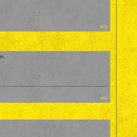
#325
in.
#326