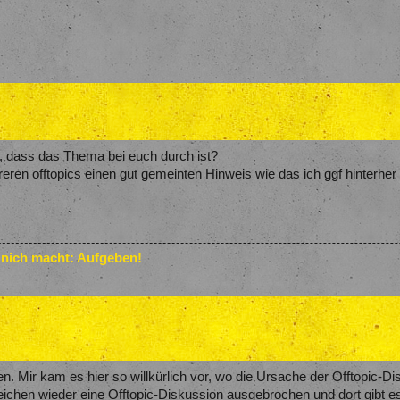
, dass das Thema bei euch durch ist?
eren offtopics einen gut gemeinten Hinweis wie das ich ggf hinterhe
 nich macht: Aufgeben!
en. Mir kam es hier so willkürlich vor, wo die Ursache der Offtopic-D
ichen wieder eine Offtopic-Diskussion ausgebrochen und dort gibt e