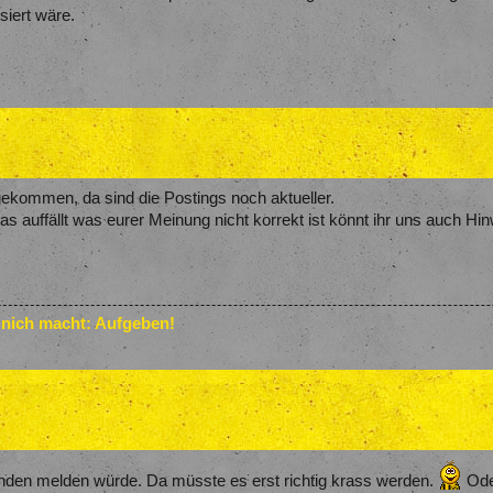
siert wäre.
gekommen, da sind die Postings noch aktueller.
auffällt was eurer Meinung nicht korrekt ist könnt ihr uns auch Hi
 nich macht: Aufgeben!
manden melden würde. Da müsste es erst richtig krass werden.
Ode