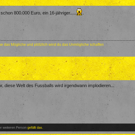
schon 800.000 Euro, ein 16-jähriger.....
.
e das Mögliche und plötzlich wirst du das Unmögliche schaffen
hr, diese Welt des Fussballs wird irgendwann implodieren...
er weiteren Person
gefällt das.