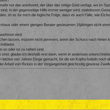
 sehr?
mehr nur den anerkennt, der über das nötige Geld verfügt, wo im Sport n
 sind, in der gegenseitige Hilfe immer weniger wird, stattdessen Gew
n, ist es für mich die logische Folge, dass es auch Fälle, wie Eichor
haus oder einem gierigen Berater gesteuerten 16jährigen nicht ein
zunehmen wird
achen lassen, müssen nicht jammern, wenn der Schuss nach hinten l
mitbietet.
 so oder so zu sehen sind.
sind, glaube ich deshalb erst dann, wenn er anderswo unterschriebe
 letzten vier Jahren Dinge gemacht, für die ein Kopfschütteln noch d
er Arbeit von Ricken in der Vergangenheit gleichzeitig gewisse Zweife