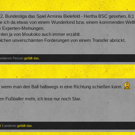
 2. Bundesliga das Spiel Arminia Bielefeld - Hertha BSC gesehen, 6:1 
abe ich da etwas von einem Wunderkind bzw. einem kommenden Weltk
ie Experten-Meinungen.
den ja von Moukoko auch immer erzählt.
 solchen unverschämten Forderungen von einem Transfer abrückt.
 weiteren Person
gefällt das.
 wenn man den Ball halbwegs in eine Richtung schießen kann.
n Fußballer mehr, ich lese nur noch Star.
d
3 anderen
gefällt das.