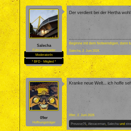
Der verdient bei der Hertha wohl 
Beginne mit dem Notwendigen, dann tu
Salecha
Führungsspieler
Salecha
,
2. Juni 2026
ModeratorIn
* BFD - Mitglied *
Kranke neue Welt... ich hoffe se
09er
,
2. Juni 2026
09er
Hoffnungsträger
Preusse76
,
Alexaceman
,
Salecha
und
ein