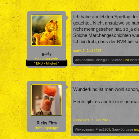
Ich habe am letzten Spieltag der
geachtet. Nicht ansatzweise h
nicht mehr gesehen hat, so ja d
Solche Märchengeschichten wur
Ich bin froh, dass der BVB bei
garfy
,
3. Juni 2026
garfy
Führungsspieler
Alexaceman
,
leipzig09
,
Salecha
und
einer
* BFD - Mitglied *
Wunderkind ist man wohl schon,
Heute gibt es auch keine normale
Ricky Fitts
,
3. Juni 2026
Ricky Fitts
Hoffnungsträger
Alexaceman
,
Frau1909
,
Saar-Borusse
un