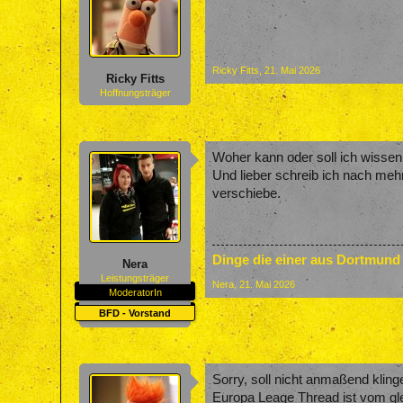
Ricky Fitts
,
21. Mai 2026
Ricky Fitts
Hoffnungsträger
Woher kann oder soll ich wissen
Und lieber schreib ich nach mehr
verschiebe.
Dinge die einer aus Dortmund
Nera
Leistungsträger
Nera
,
21. Mai 2026
ModeratorIn
BFD - Vorstand
Sorry, soll nicht anmaßend kling
Europa Leage Thread ist vom gle