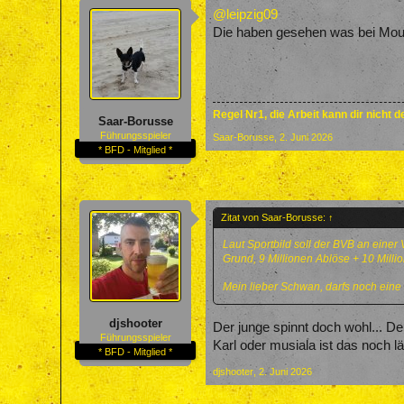
@leipzig09
Die haben gesehen was bei Mouk
Regel Nr1, die Arbeit kann dir nicht 
Saar-Borusse
Führungsspieler
Saar-Borusse
,
2. Juni 2026
* BFD - Mitglied *
Zitat von Saar-Borusse:
↑
Laut Sportbild soll der BVB an einer 
Grund, 9 Millionen Ablöse + 10 Mill
Mein lieber Schwan, darfs noch eine
djshooter
Der junge spinnt doch wohl... Der 
Führungsspieler
Karl oder musiala ist das noch lä
* BFD - Mitglied *
djshooter
,
2. Juni 2026