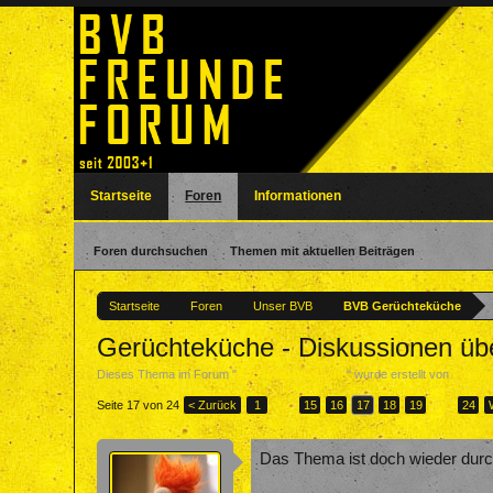
Startseite
Foren
Informationen
Foren durchsuchen
Themen mit aktuellen Beiträgen
Startseite
Foren
Unser BVB
BVB Gerüchteküche
Gerüchteküche - Diskussionen ü
Dieses Thema im Forum "
BVB Gerüchteküche
" wurde erstellt von
Forent
Seite 17 von 24
< Zurück
1
←
15
16
17
18
19
→
24
Das Thema ist doch wieder durch