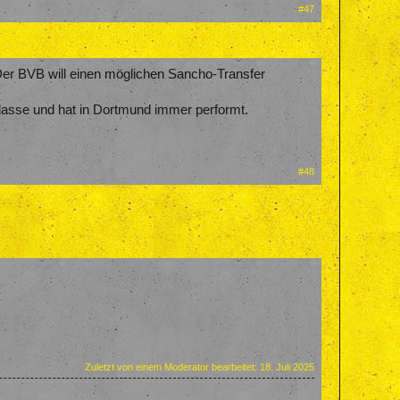
#47
Der BVB will einen möglichen Sancho-Transfer
Klasse und hat in Dortmund immer performt.
#48
Zuletzt von einem Moderator bearbeitet:
18. Juli 2025