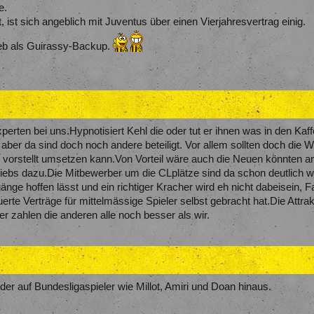
e.
ist sich angeblich mit Juventus über einen Vierjahresvertrag einig.
Seb als Guirassy-Backup.
perten bei uns.Hypnotisiert Kehl die oder tut er ihnen was in den Ka
aber da sind doch noch andere beteiligt. Vor allem sollten doch die W
 vorstellt umsetzen kann.Von Vorteil wäre auch die Neuen könnten a
iebs dazu.Die Mitbewerber um die CLplätze sind da schon deutlich wei
e hoffen lässt und ein richtiger Kracher wird eh nicht dabeisein, Fall
rte Verträge für mittelmässige Spieler selbst gebracht hat.Die Attrakt
 zahlen die anderen alle noch besser als wir.
der auf Bundesligaspieler wie Millot, Amiri und Doan hinaus.