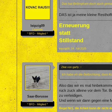
Das hat Bellingham doch auch gemach
DAS ist ja meine kleine Resthof
Erneuerung
leipzig09
Legende
statt
* BFD - Mitglied *
Stillstand
leipzig09
,
14. Juli 2025
Zitat von garfy:
↑
Ich habe eh die Befürchtung, dass Kov
Also das wir es mal hinbekommen
ruck zuck alleine vor dem Tor. 
zu verteidigen.
Saar-Borusse
Und wenn wir dann gegen eine Ma
Führungsspieler
* BFD - Mitglied *
Regel Nr1, die Arbeit kann dir nicht 