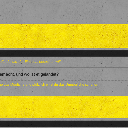
elände, etc. der Eintracht besuchen will.
emacht, und wo ist et gelandet?
e das Mögliche und plötzlich wirst du das Unmögliche schaffen