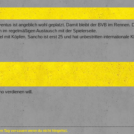
ntus ist angeblich wohl geplatzt. Damit bleibt der BVB im Rennen. 
ch im regelmäßigen Austausch mit der Spielerseite.
mit Köpfen. Sancho ist erst 25 und hat unbestritten internationale 
o verdienen will.
den Tag versauen wenn du nicht hingehst.