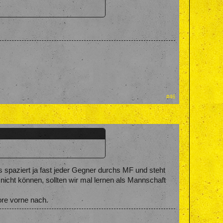
#46
 spaziert ja fast jeder Gegner durchs MF und steht
icht können, sollten wir mal lernen als Mannschaft
ore vorne nach.