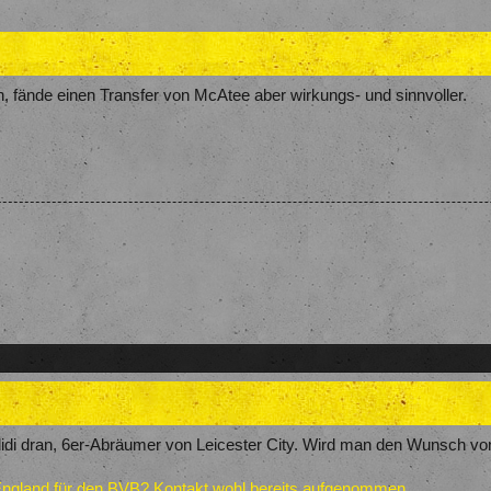
, fände einen Transfer von McAtee aber wirkungs- und sinnvoller.
didi dran, 6er-Abräumer von Leicester City. Wird man den Wunsch von 
England für den BVB? Kontakt wohl bereits aufgenommen