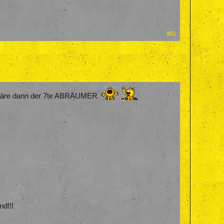
#51
.. wäre dann der 7te ABRÄUMER
nd!!!