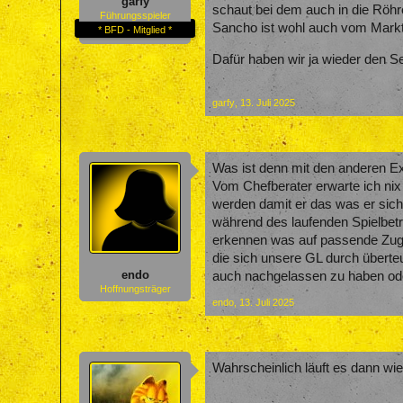
garfy
schaut bei dem auch in die Röhr
Führungsspieler
Sancho ist wohl auch vom Markt, 
* BFD - Mitglied *
Dafür haben wir ja wieder den 
garfy
,
13. Juli 2025
Was ist denn mit den anderen Ex
Vom Chefberater erwarte ich nix 
werden damit er das was er sich
während des laufenden Spielbetr
erkennen was auf passende Zugäng
die sich unsere GL durch überteue
endo
auch nachgelassen zu haben oder
Hoffnungsträger
endo
,
13. Juli 2025
Wahrscheinlich läuft es dann wie