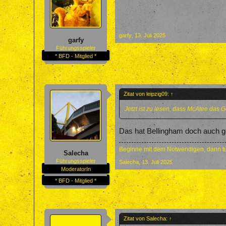
garfy
,
13. Juli 2025
garfy
Führungsspieler
* BFD - Mitglied *
Zitat von leipzig09:
↑
Jetzt ist zu lesen, dass McAtee das G
Das hat Bellingham doch auch g
Beginne mit dem Notwendigen, dann tu
Salecha
Führungsspieler
Salecha
,
13. Juli 2025
ModeratorIn
* BFD - Mitglied *
Zitat von Salecha:
↑