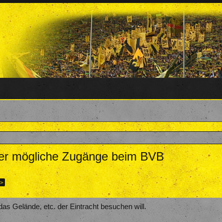
ber mögliche Zugänge beim BVB
eam
,
30. Juli 2017
.
 >
das Gelände, etc. der Eintracht besuchen will.