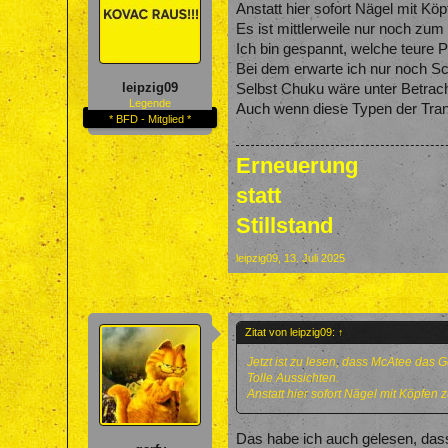
Anstatt hier sofort Nägel mit K
Es ist mittlerweile nur noch zu
Ich bin gespannt, welche teure Pfe
Bei dem erwarte ich nur noch Sch.
leipzig09
Selbst Chuku wäre unter Betracht
Legende
Auch wenn diese Typen der Tran
* BFD - Mitglied *
Erneuerung
statt
Stillstand
leipzig09
,
13. Juli 2025
Zitat von leipzig09:
↑
Jetzt ist zu lesen, dass McAtee das G
Tolle Aussichten.
Anstatt hier sofort Nägel mit Köpfen
Das habe ich auch gelesen, dass