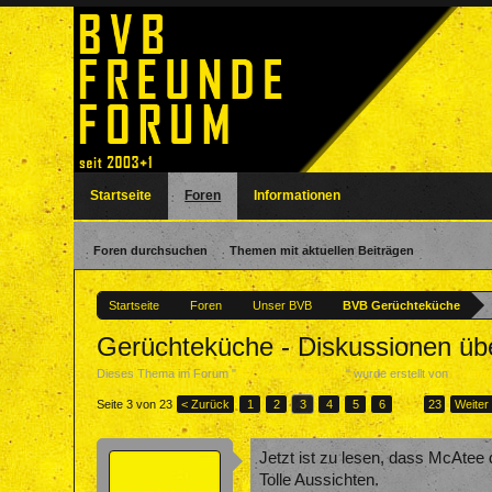
Startseite
Foren
Informationen
Foren durchsuchen
Themen mit aktuellen Beiträgen
Startseite
Foren
Unser BVB
BVB Gerüchteküche
Gerüchteküche - Diskussionen ü
Dieses Thema im Forum "
BVB Gerüchteküche
" wurde erstellt von
Forent
Seite 3 von 23
< Zurück
1
2
3
4
5
6
→
23
Weiter
Jetzt ist zu lesen, dass McAtee 
Tolle Aussichten.