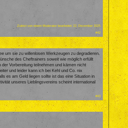
Zuletzt von einem Moderator bearbeitet:
22. Dezember 2025
#42
ffee um sie zu willenlosen Werkzeugen zu degradieren.
ünsche des Cheftrainers soweit wie möglich erfüllt
n der Vorbereitung teilnehmen und kämen nicht
ter und leider kann ich bei Kehl und Co. nix
s es am Geld liegen sollte ist das eine Situation in
ivität unseres Lieblingsvereins scheint international
#43