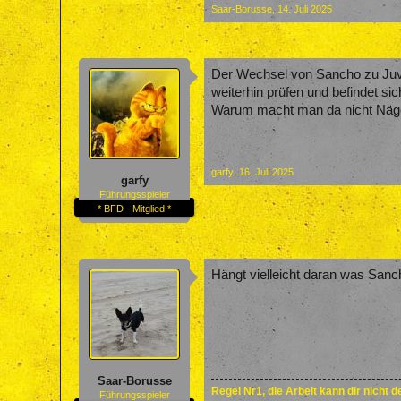
Saar-Borusse
,
14. Juli 2025
Der Wechsel von Sancho zu Juve
weiterhin prüfen und befindet si
Warum macht man da nicht Nägel 
garfy
,
16. Juli 2025
garfy
Führungsspieler
* BFD - Mitglied *
Hängt vielleicht daran was Sanch
Saar-Borusse
Regel Nr1, die Arbeit kann dir nicht 
Führungsspieler