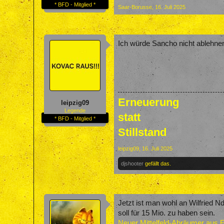
* BFD - Mitglied *
Saar-Borusse
,
16. Juli 2025
Ich würde Sancho nicht ablehnen
Erneuerung
leipzig09
Legende
statt
* BFD - Mitglied *
Stillstand
leipzig09
,
16. Juli 2025
djshooter
gefällt das.
Jetzt ist man wohl an Wilfried N
soll für 15 Mio. zu haben sein.
Neuer Mittelfeld-Abräumer aus 