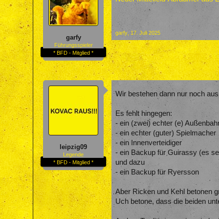
garfy
,
17. Juli 2025
garfy
Führungsspieler
* BFD - Mitglied *
Wir bestehen dann nur noch au
Es fehlt hingegen:
- ein (zwei) echter (e) Außenba
- ein echter (guter) Spielmacher
- ein Innenverteidiger
leipzig09
- ein Backup für Guirassy (es s
Legende
und dazu
* BFD - Mitglied *
- ein Backup für Ryersson
Aber Ricken und Kehl betonen gr
Uch betone, dass die beiden unter