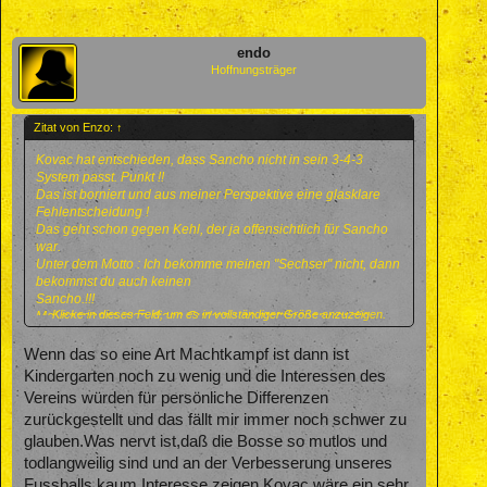
endo
Hoffnungsträger
Zitat von Enzo:
↑
Kovac hat entschieden, dass Sancho nicht in sein 3-4-3
System passt. Punkt !!
Das ist borniert und aus meiner Perspektive eine glasklare
Fehlentscheidung !
Das geht schon gegen Kehl, der ja offensichtlich für Sancho
war.
Unter dem Motto : Ich bekomme meinen "Sechser" nicht, dann
bekommst du auch keinen
Sancho.!!!
Klicke in dieses Feld, um es in vollständiger Größe anzuzeigen.
Mal gespannt, wen diese Gurken uns stattdessen vor die
Nase setzen !!!
Wenn das so eine Art Machtkampf ist dann ist
Kindergarten noch zu wenig und die Interessen des
Vereins würden für persönliche Differenzen
zurückgestellt und das fällt mir immer noch schwer zu
glauben.Was nervt ist,daß die Bosse so mutlos und
todlangweilig sind und an der Verbesserung unseres
Fussballs kaum Interesse zeigen.Kovac wäre ein sehr