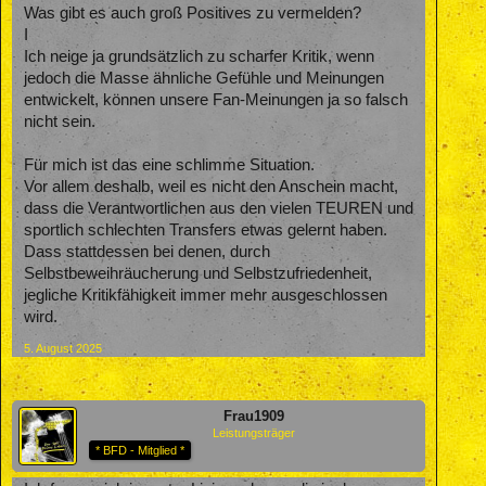
Was gibt es auch groß Positives zu vermelden?
I
Ich neige ja grundsätzlich zu scharfer Kritik, wenn
jedoch die Masse ähnliche Gefühle und Meinungen
entwickelt, können unsere Fan-Meinungen ja so falsch
nicht sein.
Für mich ist das eine schlimme Situation.
Vor allem deshalb, weil es nicht den Anschein macht,
dass die Verantwortlichen aus den vielen TEUREN und
sportlich schlechten Transfers etwas gelernt haben.
Dass stattdessen bei denen, durch
Selbstbeweihräucherung und Selbstzufriedenheit,
jegliche Kritikfähigkeit immer mehr ausgeschlossen
wird.
5. August 2025
Frau1909
Leistungsträger
* BFD - Mitglied *