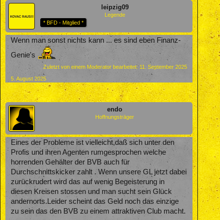
leipzig09
Legende
* BFD - Mitglied *
Wenn man sonst nichts kann ... es sind eben Finanz-
Genie's
Zuletzt von einem Moderator bearbeitet:
11. September 2025
5. August 2025
endo
Hoffnungsträger
Eines der Probleme ist vielleicht,daß sich unter den
Profis und ihren Agenten rumgesprochen welche
horrenden Gehälter der BVB auch für
Durchschnittskicker zahlt . Wenn unsere GL jetzt dabei
zurückrudert wird das auf wenig Begeisterung in
diesen Kreisen stossen und man sucht sein Glück
andernorts.Leider scheint das Geld noch das einzige
zu sein das den BVB zu einem attraktiven Club macht.