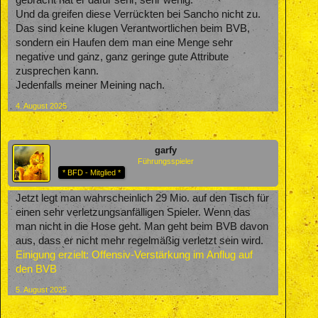
Und da greifen diese Verrückten bei Sancho nicht zu.
Das sind keine klugen Verantwortlichen beim BVB,
sondern ein Haufen dem man eine Menge sehr
negative und ganz, ganz geringe gute Attribute
zusprechen kann.
Jedenfalls meiner Meining nach.
4. August 2025
garfy
Führungsspieler
* BFD - Mitglied *
Jetzt legt man wahrscheinlich 29 Mio. auf den Tisch für
einen sehr verletzungsanfälligen Spieler. Wenn das
man nicht in die Hose geht. Man geht beim BVB davon
aus, dass er nicht mehr regelmäßig verletzt sein wird.
Einigung erzielt: Offensiv-Verstärkung im Anflug auf
den BVB
5. August 2025