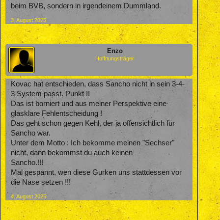
beim BVB, sondern in irgendeinem Dummland.
3. August 2025
Enzo
Hoffnungsträger
Kovac hat entschieden, dass Sancho nicht in sein 3-4-
3 System passt. Punkt !!
Das ist borniert und aus meiner Perspektive eine
glasklare Fehlentscheidung !
Das geht schon gegen Kehl, der ja offensichtlich für
Sancho war.
Unter dem Motto : Ich bekomme meinen "Sechser"
nicht, dann bekommst du auch keinen
Sancho.!!!
Mal gespannt, wen diese Gurken uns stattdessen vor
die Nase setzen !!!
4. August 2025