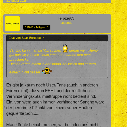
3. August 2025
leipzig09
Legende
* BFD - Mitglied *
Zitat von Saar-Borusse:
↑
Sancho kann man nicht brauchen
genau mein Humor,
gut das wir z. B. mit Couto jemanden haben den man
brauchen kann.
Dieser Verein macht leider soooo viel falsch und es wird
einfach nicht besser.
Es gibt ja kaum noch User/Fans (auch in anderen
Foren nicht), die von FEHL und der restlichen
Verhinderungs-Stallmieftruppe nicht bedient sind.
Ein, von wem auch immer, verhinderter Sancho wäre
der berühmte I-Punkt von einem super Haufen
gequierlte Sch......
Man könnte beinah meinen, wir befinden uns nicht