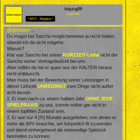
leipzig09
Legende
* BFD - Mitglied *
@djshooter
,
Du magst bei Sancho möglicherweise ja recht haben,
obwohl ich da nicht mitgehe.
Warum?
Klar war Sancho bei seiner
KURZZEIT-Leihe
nicht der
Sancho seiner Vertragslaufzeit bei uns.
Aber selbst da hat er quasi aus der KALTEN heraus
nicht enttäuscht.
Man muss bei der Bewertung seiner Leistungen in
dieser Leihzeit
UNBEDINGT
zwei Dinge nicht außer
acht lassen.
1. Er kam nach ca. einem halben Jahr
OHNE JEDE
SPIELPRAXIS
zu uns, konnte mithin gar nicht in
einem topfitten Zustand sein.
2. Er war nur 4 (!!!) Monate ausgeliehen, von denen er
mehr als 50% brauchte, um körperlich fit zu werden
und damit einhergehend die notwendige Spielzeit
bestreiten zu können.