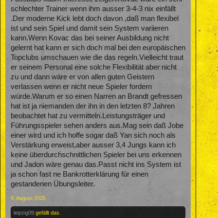
schlechter Trainer wenn ihm ausser 3-4-3 nix einfällt
.Der moderne Kick lebt doch davon ,daß man flexibel
ist und sein Spiel und damit sein System variieren
kann.Wenn Kovac das bei seiner Ausbildung nicht
gelernt hat kann er sich doch mal bei den europäischen
Topclubs umschauen wie die das regeln.Vielleicht traut
er seinem Personal eine solche Flexibilität aber nicht
zu und dann wäre er von allen guten Geistern
verlassen wenn er nicht neue Spieler fordern
würde.Warum er so einen Narren an Brandt gefressen
hat ist ja niemanden der ihn in den letzten 8? Jahren
beobachtet hat zu vermitteln.Leistungsträger und
Führungsspieler sehen anders aus.Mag sein daß Jobe
einer wird und ich hoffe sogar daß Yan sich noch als
Verstärkung erweist,aber ausser 3,4 Jungs kann ich
keine überdurchschnittlichen Spieler bei uns erkennen
und Jadon wäre genau das.Passt nicht ins System ist
ja schon fast ne Bankrotterklärung für einen
gestandenen Übungsleiter.
4. August 2025
leipzig09
gefällt das.