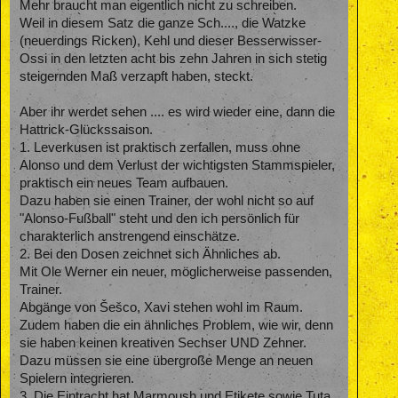
Mehr braucht man eigentlich nicht zu schreiben.
Weil in diesem Satz die ganze Sch...., die Watzke
(neuerdings Ricken), Kehl und dieser Besserwisser-
Ossi in den letzten acht bis zehn Jahren in sich stetig
steigernden Maß verzapft haben, steckt.
Aber ihr werdet sehen .... es wird wieder eine, dann die
Hattrick-Glückssaison.
1. Leverkusen ist praktisch zerfallen, muss ohne
Alonso und dem Verlust der wichtigsten Stammspieler,
praktisch ein neues Team aufbauen.
Dazu haben sie einen Trainer, der wohl nicht so auf
"Alonso-Fußball" steht und den ich persönlich für
charakterlich anstrengend einschätze.
2. Bei den Dosen zeichnet sich Ähnliches ab.
Mit Ole Werner ein neuer, möglicherweise passenden,
Trainer.
Abgänge von Šešco, Xavi stehen wohl im Raum.
Zudem haben die ein ähnliches Problem, wie wir, denn
sie haben keinen kreativen Sechser UND Zehner.
Dazu müssen sie eine übergroße Menge an neuen
Spielern integrieren.
3. Die Eintracht hat Marmoush und Etikete sowie Tuta