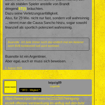
wir als stabilen Spieler anstelle von Brandt
dringend
ST(!)
bräuchten.
Dazu seine Verletzungsanfälligkeit.
Also, für 29 Mio. nicht nur fast, sondern voll wahnsinnig
... nimmt man die Causa Sancho hinzu, sogar sowohl
finanziell als sportlich potenziert wahnsinnig.
Buanotte . Ich bete immer noch das endlich mal ein Italiener
beim BVB funktioniert soll auch kommen.
Buanotte ist ein Argentinier.
Aber egal, auch er muss sich beweisen.
5. August 2025
leipzig09
Legende
* BFD - Mitglied *
https://www.sport.de/news/ne11522657/einigung-
erzielt-offensiv-verstaerkung-im-anflug-auf-den-bvb/