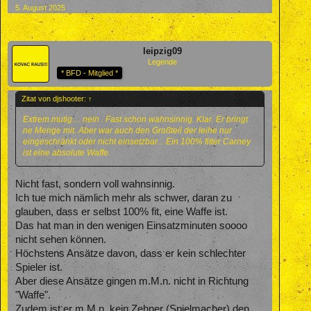
5. August 2025
leipzig09
Legende
* BFD - Mitglied *
Zitat von djshooter:
↑
Extrem.mutig.... nein . Fast schon wahnsinnig. Klar. Er bringt
ne Menge mit. Aber war auch den Großteil der leihe nur
eingeschränkt oder nicht einsetzbar... Ein 100% fitter Carney
ist eine absolute Waffe.
Nicht fast, sondern voll wahnsinnig.
Ich tue mich nämlich mehr als schwer, daran zu
glauben, dass er selbst 100% fit, eine Waffe ist.
Das hat man in den wenigen Einsatzminuten soooo
nicht sehen können.
Höchstens Ansätze davon, dass er kein schlechter
Spieler ist.
Aber diese Ansätze gingen m.M.n. nicht in Richtung
"Waffe".
Zudem ist er m.M.n. kein Zehner (Spielmacher) den