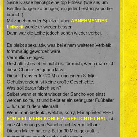
Seine Klasse benötigt eine top Fitness (wie sie, um
Bestleistungen zu bringen) ein jeder Leistungssportler
braucht).
Mit zunehmender Spielzeit aber
ABNEHMENDER
Leihzeit
wurde er wieder besser.
Dann war die Leihe jedoch schon wieder vorbei.
Es bleibt spekulativ, was bei einem weiteren Verbleib
formmäßig geworden wäre.
Vermutlich einiges.
Deshalb ist es eben nicht ok. für mich, wenn man sich
diese Chance entgehen lässt.
Dieser Transfer für 20 Mio. und einem 8. Mio.
Gehaltsverzicht ist keine große Geschichte.
Was soll daran falsch sein?
Selbst wenn er nicht wieder der Sancho von einst
werden sollte, ist und bleibt er ein sehr guter Fußballer
....für uns zudem allemal!!
Wenn man bedenkt, welche, sorry, Flachpfeifen FEHL
FÜR VIEL MEHR KOHLE VERPFLICHTET HAT
, ist
eine Ablehnung von Sancho nicht vermittelbar.
Diesen Malen hat er z.B. für 30 Mio. gekauft ...
gebracht hat er dafür sehr, sehr wenig.