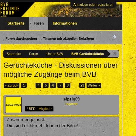
Anmelden oder registrieren
Startseite
Foren
Informationen
Foren durchsuchen
Themen mit aktuellen Beiträgen
Startseite
Foren
Unser BVB
BVB Gerüchteküche
Gerüchteküche - Diskussionen über
mögliche Zugänge beim BVB
< Zurück
1
←
4
5
6
7
8
→
23
Weiter >
leipzig09
Legende
* BFD - Mitglied *
Zusammengefasst:
Die sind nicht mehr klar in der Birne!