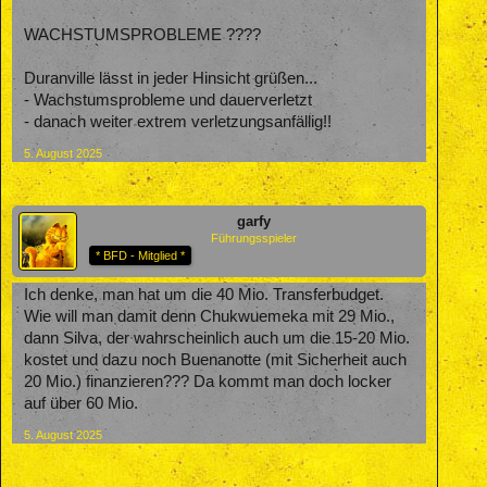
WACHSTUMSPROBLEME ????
Duranville lässt in jeder Hinsicht grüßen...
- Wachstumsprobleme und dauerverletzt
- danach weiter extrem verletzungsanfällig!!
5. August 2025
garfy
Führungsspieler
* BFD - Mitglied *
Ich denke, man hat um die 40 Mio. Transferbudget.
Wie will man damit denn Chukwuemeka mit 29 Mio.,
dann Silva, der wahrscheinlich auch um die 15-20 Mio.
kostet und dazu noch Buenanotte (mit Sicherheit auch
20 Mio.) finanzieren??? Da kommt man doch locker
auf über 60 Mio.
5. August 2025