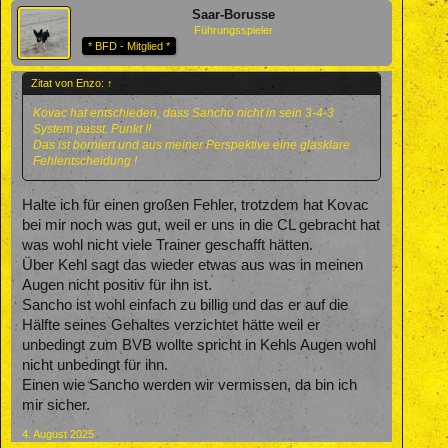
Saar-Borusse
Führungsspieler
* BFD - Mitglied *
Zitat von Enzo:
↑
Kovac hat entschieden, dass Sancho nicht in sein 3-4-3
System passt. Punkt !!
Das ist borniert und aus meiner Perspektive eine glasklare
Fehlentscheidung !
Halte ich für einen großen Fehler, trotzdem hat Kovac
bei mir noch was gut, weil er uns in die CL gebracht hat
was wohl nicht viele Trainer geschafft hätten.
Über Kehl sagt das wieder etwas aus was in meinen
Augen nicht positiv für ihn ist.
Sancho ist wohl einfach zu billig und das er auf die
Hälfte seines Gehaltes verzichtet hätte weil er
unbedingt zum BVB wollte spricht in Kehls Augen wohl
nicht unbedingt für ihn.
Einen wie Sancho werden wir vermissen, da bin ich
mir sicher.
4. August 2025