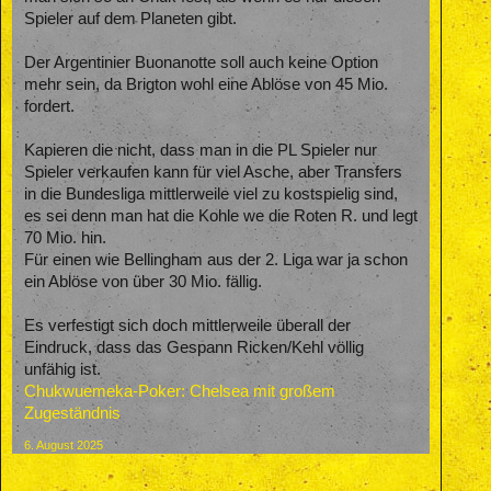
Spieler auf dem Planeten gibt.
Der Argentinier Buonanotte soll auch keine Option
mehr sein, da Brigton wohl eine Ablöse von 45 Mio.
fordert.
Kapieren die nicht, dass man in die PL Spieler nur
Spieler verkaufen kann für viel Asche, aber Transfers
in die Bundesliga mittlerweile viel zu kostspielig sind,
es sei denn man hat die Kohle we die Roten R. und legt
70 Mio. hin.
Für einen wie Bellingham aus der 2. Liga war ja schon
ein Ablöse von über 30 Mio. fällig.
Es verfestigt sich doch mittlerweile überall der
Eindruck, dass das Gespann Ricken/Kehl völlig
unfähig ist.
Chukwuemeka-Poker: Chelsea mit großem
Zugeständnis
6. August 2025