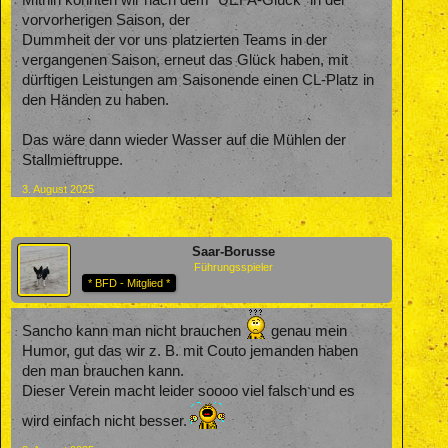
Mithin könnten wir nach dem "UEFA-Glück" in der
vorvorherigen Saison, der
Dummheit der vor uns platzierten Teams in der
vergangenen Saison, erneut das Glück haben, mit
dürftigen Leistungen am Saisonende einen CL-Platz in
den Händen zu haben.
Das wäre dann wieder Wasser auf die Mühlen der
Stallmieftruppe.
3. August 2025
Saar-Borusse
Führungsspieler
* BFD - Mitglied *
Sancho kann man nicht brauchen
genau mein
Humor, gut das wir z. B. mit Couto jemanden haben
den man brauchen kann.
Dieser Verein macht leider soooo viel falsch und es
wird einfach nicht besser.