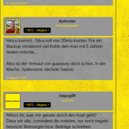
5. August 2025
djshooter
Führungsspieler
* BFD - Mitglied *
Hinzu kommt . Silva soll min 20mio kosten. Für ein
Backup verdammt viel Kohle den man mit 5 Jahren
binden möchte....
Also ist der Verkauf von guarasey doch schon. In der
Mache. Spätestens nächste Saison.
5. August 2025
leipzig09
Legende
* BFD - Mitglied *
IWisst Ihr, was mir gerade durch den Kopf geht?
Dass wir alle, zumindest die meisten, nur noch negativ
besetzte Meinungen bzw. Beiträge schreiben.