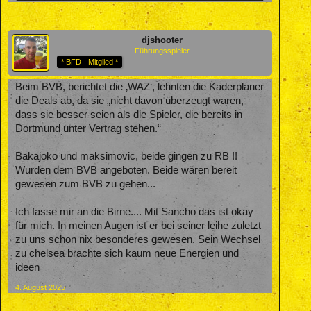
djshooter
Führungsspieler
* BFD - Mitglied *
Beim BVB, berichtet die ‚WAZ‘, lehnten die Kaderplaner
die Deals ab, da sie „nicht davon überzeugt waren,
dass sie besser seien als die Spieler, die bereits in
Dortmund unter Vertrag stehen.“
Bakajoko und maksimovic, beide gingen zu RB !!
Wurden dem BVB angeboten. Beide wären bereit
gewesen zum BVB zu gehen...
Ich fasse mir an die Birne.... Mit Sancho das ist okay
für mich. In meinen Augen ist er bei seiner leihe zuletzt
zu uns schon nix besonderes gewesen. Sein Wechsel
zu chelsea brachte sich kaum neue Energien und
ideen
4. August 2025