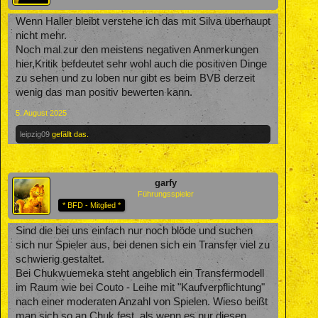
Wenn Haller bleibt verstehe ich das mit Silva überhaupt
nicht mehr.
Noch mal zur den meistens negativen Anmerkungen
hier,Kritik befdeutet sehr wohl auch die positiven Dinge
zu sehen und zu loben nur gibt es beim BVB derzeit
wenig das man positiv bewerten kann.
5. August 2025
leipzig09
gefällt das.
garfy
Führungsspieler
* BFD - Mitglied *
Sind die bei uns einfach nur noch blöde und suchen
sich nur Spieler aus, bei denen sich ein Transfer viel zu
schwierig gestaltet.
Bei Chukwuemeka steht angeblich ein Transfermodell
im Raum wie bei Couto - Leihe mit "Kaufverpflichtung"
nach einer moderaten Anzahl von Spielen. Wieso beißt
man sich so an Chuk fest, als wenn es nur diesen