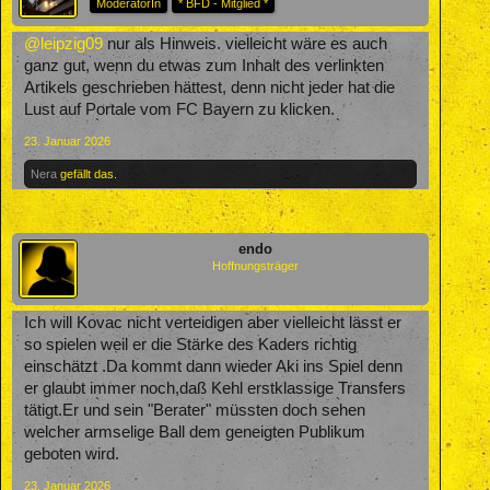
ModeratorIn
* BFD - Mitglied *
@leipzig09
nur als Hinweis. vielleicht wäre es auch
ganz gut, wenn du etwas zum Inhalt des verlinkten
Artikels geschrieben hättest, denn nicht jeder hat die
Lust auf Portale vom FC Bayern zu klicken.
23. Januar 2026
Nera
gefällt das.
endo
Hoffnungsträger
Ich will Kovac nicht verteidigen aber vielleicht lässt er
so spielen weil er die Stärke des Kaders richtig
einschätzt .Da kommt dann wieder Aki ins Spiel denn
er glaubt immer noch,daß Kehl erstklassige Transfers
tätigt.Er und sein "Berater" müssten doch sehen
welcher armselige Ball dem geneigten Publikum
geboten wird.
23. Januar 2026