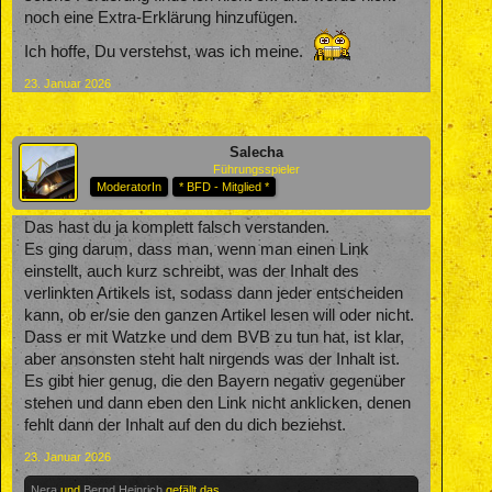
noch eine Extra-Erklärung hinzufügen.
Ich hoffe, Du verstehst, was ich meine.
23. Januar 2026
Salecha
Führungsspieler
ModeratorIn
* BFD - Mitglied *
Das hast du ja komplett falsch verstanden.
Es ging darum, dass man, wenn man einen Link
einstellt, auch kurz schreibt, was der Inhalt des
verlinkten Artikels ist, sodass dann jeder entscheiden
kann, ob er/sie den ganzen Artikel lesen will oder nicht.
Dass er mit Watzke und dem BVB zu tun hat, ist klar,
aber ansonsten steht halt nirgends was der Inhalt ist.
Es gibt hier genug, die den Bayern negativ gegenüber
stehen und dann eben den Link nicht anklicken, denen
fehlt dann der Inhalt auf den du dich beziehst.
23. Januar 2026
Nera
und
Bernd Heinrich
gefällt das.