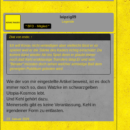
leipzig09
Legende
* BFD - Mitglied *
Zitat von endo:
↑
Ich will Kovac nicht verteidigen aber vielleicht lässt er so
spielen weil er die Stärke des Kaders richtig einschätzt .Da
kommt dann wieder Aki ins Spiel denn er glaubt immer
noch,daß Kehl erstklassige Transfers tätigt.Er und sein
"Berater" müssten doch sehen welcher armselige Ball dem
geneigten Publikum geboten wird.
Wie der von mir eingestellte Artikel beweist, ist es doch
immer noch so, dass Watzke im schwarzgelben
Utopia-Kosmos lebt.
Und Kehl gehört dazu.
Meinerseits gibt es keine Veranlassung, Kehl in
irgendeiner Form zu entlasten.
23. Januar 2026