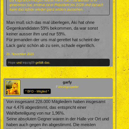
Da fragt doch morgen keiner mehr nach mit wieviel % er
gewonnen hat, erstmal ist er Präsident bis 2028 und danach
kann das schon wieder ganz anders aussehen.
Man muß sich das mal überlegen, Aki hat ohne
Gegenkandidaten 59% bekommen, da war sonst
keiner ausser ihm und nur 59%.
Für jemanden der uns mal gerettet hat scheint der
Lack ganz schön ab zu sein, schade eigentlich.
25. November 2025
Hope
und
leipzig09
gefällt das.
garfy
Führungsspieler
* BFD - Mitglied *
Von insgesamt 228.000 Mitgliedern haben insgesamt
nur 4.476 abgestimmt, das entspricht einer
Wahlbeteiligung von nur 1,96%.
Seine absoluten Gegner waren in der Halle vor Ort und
haben auch gegen ihn abgestimmt. Die meisten