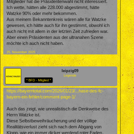
Mitglieder hat die Präsidentenwahl nicht interessiert.
Ich wette, hätten alle 228.000 abgestimmt, hätte
Watzke 90% oder mehr bekommen.
Aus meinem Bekanntenkreis wären alle für Watzke
gewesen, ich hätte auch für ihn gestimmt, obwohl ich
auch nicht mit allem in der letzten Zeit zufrieden war.
Aber einen Präsidenten aus der ultranahen Szene
möchte ich auch nicht haben.
25. November 2025
leipzig09
Legende
* BFD - Mitglied *
https://bayerntotal.com/2026/01/23/...hase-des-fc-
bayern-ein-fehler/comment-page-1/
Auch das zeigt, wie unrealistisch die Denkweise des
Herrn Watzke ist.
Diese Selbstbeweihräucherung und der völlige
Realitätsverlust zieht sich nach dem Abgang von
Klopp, wie ein immer dicker werdend roter Faden