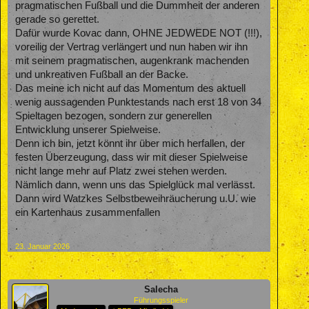
pragmatischen Fußball und die Dummheit der anderen
gerade so gerettet.
Dafür wurde Kovac dann, OHNE JEDWEDE NOT (!!!),
voreilig der Vertrag verlängert und nun haben wir ihn
mit seinem pragmatischen, augenkrank machenden
und unkreativen Fußball an der Backe.
Das meine ich nicht auf das Momentum des aktuell
wenig aussagenden Punktestands nach erst 18 von 34
Spieltagen bezogen, sondern zur generellen
Entwicklung unserer Spielweise.
Denn ich bin, jetzt könnt ihr über mich herfallen, der
festen Überzeugung, dass wir mit dieser Spielweise
nicht lange mehr auf Platz zwei stehen werden.
Nämlich dann, wenn uns das Spielglück mal verlässt.
Dann wird Watzkes Selbstbeweihräucherung u.U. wie
ein Kartenhaus zusammenfallen
.
23. Januar 2026
Salecha
Führungsspieler