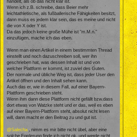
handelt, als ob das nicht klar ist.
Wenn ich z.B. schreibe, dass Beier mehr
leichtathletische, als fußballerische Fähigkeiten besitzt,
dann muss es jedem klar sein, das es meine und nicht
die von X oder Y ist.
Da das jedoch keine große Mühe ist "m.M.n."
einzufügen, mache ich das eben.
Wenn man einen Artikel in einem bestimmten Thread
einstellt und noch dazuschreiben soll, wer ihn
geschrieben hat, was dessen Inhalt ist und von
welcher Plattform er kommt, ist zuviel des Guten.
Der normale und übliche Weg ist, dass jeder User den
Artikel öffnen und den Inhalt sehen kann.
Auch das er, wie in diesem Fall, auf einer Bayern-
Plattform geschrieben steht.
Wenn ihm dann diese Plattform nicht gefällt bzw.dass
dort etwas von Watzke steht und er das, weil es eben
auf einer Bayern-Plattform steht, absolut nicht lesen
will, dann macht er den Beitrag zu und gut ist.
@Salecha
, nimm es mir bitte nicht übel, aber eine
solche Forderung finde ich nicht ok. und werde nicht