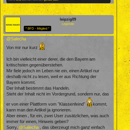
leipzig09
Legende
* BFD - Mitglied *
@Salecha
Von mir nur kurz
Ich bin vielleicht einer derer, die den Bayern am
kritischsten gegenüberstehen.
Mir fiele jedoch im Leben nie ein, einen Artikel nur
deshalb nicht zu lesen, weil er aus Richtung der
Bayern kommt.
Der Inhalt bestimmt das Handeln.
Steht der Inhalt nicht im Vordergrund, sondern nur, das
er von einer Plattform vom "Klassenfeind"
kommt,
kann man den Artikel ja ignorieren.
Aber einen , für ein, zwei User zusätzlichen, was auch
immer für einen, Hinweis geben?
Sorry,
@Salecha
, das überzeugt mich ganz einfach