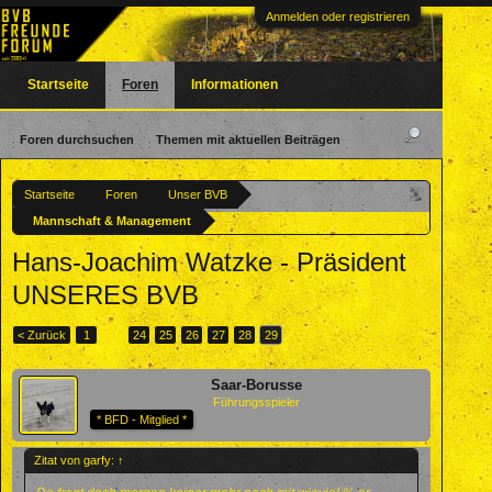
Anmelden oder registrieren
Startseite
Foren
Informationen
Foren durchsuchen
Themen mit aktuellen Beiträgen
Startseite
Foren
Unser BVB
Mannschaft & Management
Hans-Joachim Watzke - Präsident
UNSERES BVB
< Zurück
1
←
24
25
26
27
28
29
Saar-Borusse
Führungsspieler
* BFD - Mitglied *
Zitat von garfy:
↑