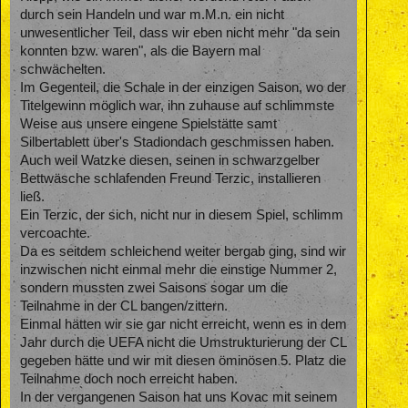
durch sein Handeln und war m.M.n. ein nicht
unwesentlicher Teil, dass wir eben nicht mehr "da sein
konnten bzw. waren", als die Bayern mal
schwächelten.
Im Gegenteil, die Schale in der einzigen Saison, wo der
Titelgewinn möglich war, ihn zuhause auf schlimmste
Weise aus unsere eingene Spielstätte samt
Silbertablett über's Stadiondach geschmissen haben.
Auch weil Watzke diesen, seinen in schwarzgelber
Bettwäsche schlafenden Freund Terzic, installieren
ließ.
Ein Terzic, der sich, nicht nur in diesem Spiel, schlimm
vercoachte.
Da es seitdem schleichend weiter bergab ging, sind wir
inzwischen nicht einmal mehr die einstige Nummer 2,
sondern mussten zwei Saisons sogar um die
Teilnahme in der CL bangen/zittern.
Einmal hätten wir sie gar nicht erreicht, wenn es in dem
Jahr durch die UEFA nicht die Umstrukturierung der CL
gegeben hätte und wir mit diesen öminösen 5. Platz die
Teilnahme doch noch erreicht haben.
In der vergangenen Saison hat uns Kovac mit seinem