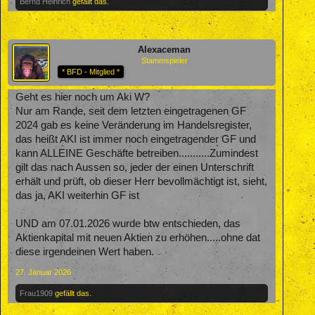
Bernd Heinrich
gefällt das.
Alexaceman
Stammspieler
* BFD - Mitglied *
Geht es hier noch um Aki W?
Nur am Rande, seit dem letzten eingetragenen GF
2024 gab es keine Veränderung im Handelsregister,
das heißt AKI ist immer noch eingetragender GF und
kann ALLEINE Geschäfte betreiben...........Zumindest
gilt das nach Aussen so, jeder der einen Unterschrift
erhält und prüft, ob dieser Herr bevollmächtigt ist, sieht,
das ja, AKI weiterhin GF ist
UND am 07.01.2026 wurde btw entschieden, das
Aktienkapital mit neuen Aktien zu erhöhen.....ohne dat
diese irgendeinen Wert haben.
27. Januar 2026
Frau1909
gefällt das.