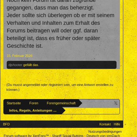
Noch kein Forum ist daran zugrunde
gegangen, dass man das beherzigt.
Jeder sollte sich überlegen ob er mit seinem
Verhalten und Inhalten zum Erhalt des
Forums beitragen will oder ggf. daran
beteiligt ist, dass es früher oder später
Geschichte ist.
15. Februar 2026
djshooter
gefällt das.
(Du musst angemeldet oder registriert sein, um eine Antwort erstellen zu
können.)
Startseite
Foren
Forengemeinschaft
Infos, Regeln, Anleitungen & Testecke
BFD
Kontakt
Hilfe
Nutzungsbedingungen
Forum software by XenForo™
-
Shariff Social Buttons
-
Deutsch von xenDach