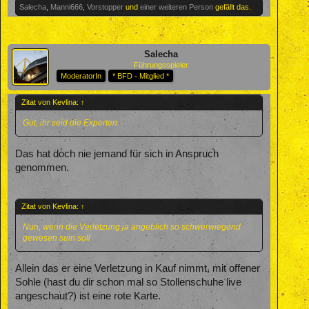
Salecha
,
Manni666
,
Vorstopper
und
einer weiteren Person
gefällt das.
Salecha
Führungsspieler
ModeratorIn
* BFD - Mitglied *
Zitat von Kevlina:
↑
Gut, ihr seid die Experten
Das hat doch nie jemand für sich in Anspruch
genommen.
Zitat von Kevlina:
↑
Nun, wenn die Verletzung ja angeblich so schwerwiegend
gewesen sein soll
Allein das er eine Verletzung in Kauf nimmt, mit offener
Sohle (hast du dir schon mal so Stollenschuhe live
angeschaut?) ist eine rote Karte.