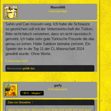
Manni666
Leistungsträger
Sahin und Can müssen weg. Ich habe die Schnauze
so gestrichen voll mit der Vetternwirtschaft der Türken.
Bitte nicht falsch verstehen, dass ist nicht rassistisch
gemeint. Ich habe sehr gute Türkische Freunde die das
genau so sehen. Hätte Sabitzer beinahe zerstört. Ein
Spieler der in die Top 11 der CL Mannschaft 2024
gewählt wurde. Ohne Worte.
9. November 2024
Alexaceman
gefällt das.
garfy
Führungsspieler
* BFD - Mitglied *
Zitat von Showtime:
↑
sahin hat meiner Meinung nach fertig und sollte von sich auch