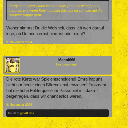
Sorry aber sowas kann ich ebenfalls genauso wenig ernst
nehmen wie wenn Kelvina meint das das rot von can auf die
Mainzer Kappe geht.
Woher nimmst Du die Weisheit, dass ich wert darauf
lege, ob Du mich ernst nimmst oder nicht?
9. November 2024
Manni666
Leistungsträger
Die rote Karte war Spielentscheidend! Emre hat uns
nicht nur heute einen Bärendienst erwiesen! Trotzdem
hat die hohe Fehlerquelle im Passspiel mit dazu
beigetragen, dass wir chancenlos waren.
9. November 2024
Paul009
gefällt das.