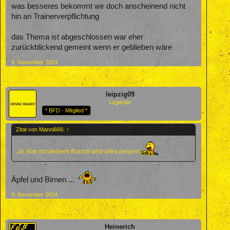
was besseres bekommt wir doch anscheinend nicht
hin an Trainerverpflichtung
das Thema ist abgeschlossen war eher
zurückblickend gemeint wenn er geblieben wäre
9. November 2024
leipzig09
Legende
* BFD - Mitglied *
Zitat von Manni666:
↑
Ja, klar mit deinem Brandt wird alles besser!
Äpfel und Birnen ...
9. November 2024
Heinerich