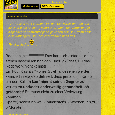
Forenmitglied
ModeratorIn
BFD - Vorstand
Zitat von Kevlina:
↑
Gut, ihr seid die Experten - ich hab bloss geschrieben dass
ich zu meiner Meinung stehe. Nun, wenn die Verletzung ja
angeblich so schwerwiegend gewesen sein soll, dann hätte
er ja runter gemusst - schiesst danach noch das
Tor...komisch...
...
Boahhhh, nee!!!!!!!!!!!!!!! Das kann ich einfach nicht so
stehen lassen! Ich hab den Eindruck, dass Du das
Regelwerk nicht kennst!
Ein Foul, das als "Rohes Spiel" angesehen werden
kann, ist in etwa so definiert, dass jemand im Kampf
um den Ball,
in kauf nimmt seinen Gegner zu
verletzen und/oder anderweitig gesundheitlich
gefährdet
! Es muss nicht zu einer Verletzung
kommen!
Sperre, soweit ich weiß, mindestens 2 Wochen, bis zu
6 Monaten.
9. November 2024