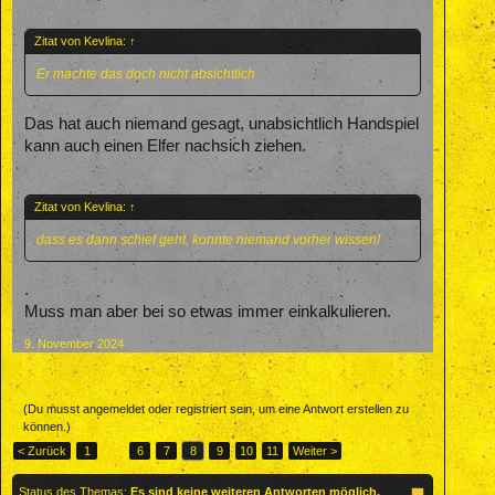
Zitat von Kevlina:
↑
Er machte das doch nicht absichtlich
Das hat auch niemand gesagt, unabsichtlich Handspiel
kann auch einen Elfer nachsich ziehen.
Zitat von Kevlina:
↑
dass es dann schief geht, konnte niemand vorher wissen!
.
Muss man aber bei so etwas immer einkalkulieren.
9. November 2024
(Du musst angemeldet oder registriert sein, um eine Antwort erstellen zu
können.)
< Zurück
1
←
6
7
8
9
10
11
Weiter >
Status des Themas:
Es sind keine weiteren Antworten möglich.