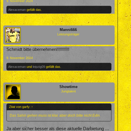
9. November 2024
Alexaceman
gefällt das.
Manni666
Leistungsträger
Schmidt bitte übernehmen!!!!!!!!!!!
9. November 2024
Alexaceman
und
leipzig09
gefällt das.
Showtime
Jungtalent
Zitat von garfy:
↑
Das Sahin gehen muss ist klar, aber doch bitte nicht Edin.
Ja aber sicher besser als diese aktuelle Darbietung …