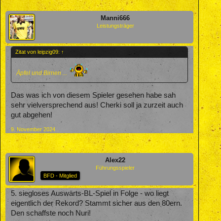
Manni666
Leistungsträger
Zitat von leipzig09:
↑
Äpfel und Birnen ...
Das was ich von diesem Spieler gesehen habe sah
sehr vielversprechend aus! Cherki soll ja zurzeit auch
gut abgehen!
9. November 2024
Alex22
Führungsspieler
BFD - Mitglied
5. siegloses Auswärts-BL-Spiel in Folge - wo liegt
eigentlich der Rekord? Stammt sicher aus den 80ern.
Den schaffste noch Nuri!