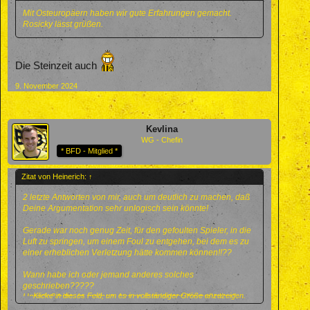
Mit Osteuropäern haben wir gute Erfahrungen gemacht.
Rosicky lässt grüßen.
Die Steinzeit auch
9. November 2024
Kevlina
WG - Chefin
* BFD - Mitglied *
Zitat von Heinerich:
↑
2 letzte Antworten von mir, auch um deutlich zu machen, daß
Deine Argumentation sehr unlogisch sein könnte!
Gerade war noch genug Zeit, für den gefoulten Spieler, in die
Luft zu springen, um einem Foul zu entgehen, bei dem es zu
einer erheblichen Verletzung hätte kommen können!!??
Wann habe ich oder jemand anderes solches
geschrieben?????
Klicke in dieses Feld, um es in vollständiger Größe anzuzeigen.
Unterlaß bitte, in meinen Augen zumindest "fragwürdige"
Interpretationen, dessen, was ich geschrieben habe.