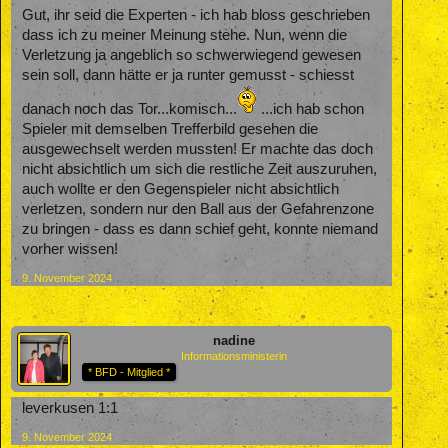
Gut, ihr seid die Experten - ich hab bloss geschrieben
dass ich zu meiner Meinung stehe. Nun, wenn die
Verletzung ja angeblich so schwerwiegend gewesen
sein soll, dann hätte er ja runter gemusst - schiesst
danach noch das Tor...komisch...
...ich hab schon
Spieler mit demselben Trefferbild gesehen die
ausgewechselt werden mussten! Er machte das doch
nicht absichtlich um sich die restliche Zeit auszuruhen,
auch wollte er den Gegenspieler nicht absichtlich
verletzen, sondern nur den Ball aus der Gefahrenzone
zu bringen - dass es dann schief geht, konnte niemand
vorher wissen!
9. November 2024
nadine
Informationsministerin
* BFD - Mitglied *
leverkusen 1:1
9. November 2024