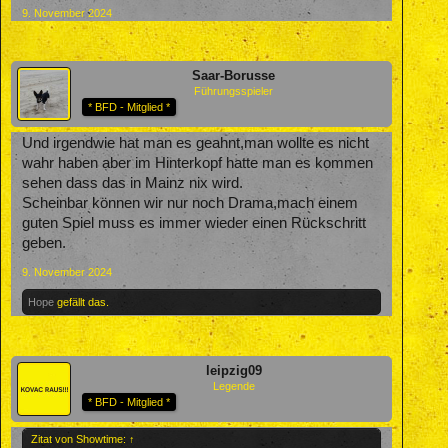
9. November 2024
Saar-Borusse
Führungsspieler
* BFD - Mitglied *
Und irgendwie hat man es geahnt,man wollte es nicht
wahr haben aber im Hinterkopf hatte man es kommen
sehen dass das in Mainz nix wird.
Scheinbar können wir nur noch Drama,mach einem
guten Spiel muss es immer wieder einen Rückschritt
geben.
9. November 2024
Hope
gefällt das.
leipzig09
Legende
* BFD - Mitglied *
Zitat von Showtime:
↑