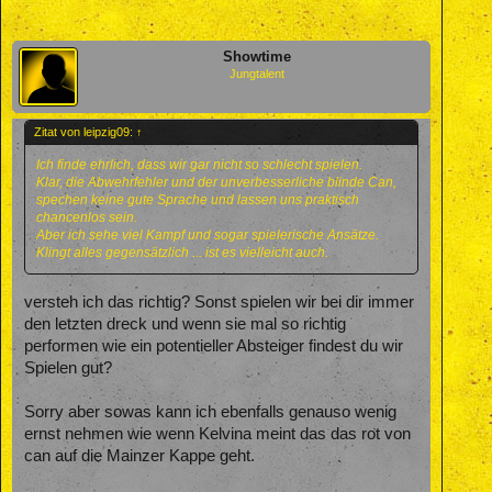
Showtime
Jungtalent
Zitat von leipzig09:
↑
Ich finde ehrlich, dass wir gar nicht so schlecht spielen.
Klar, die Abwehrfehler und der unverbesserliche blinde Can,
spechen keine gute Sprache und lassen uns praktisch
chancenlos sein.
Aber ich sehe viel Kampf und sogar spielerische Ansätze.
Klingt alles gegensätzlich ... ist es vielleicht auch.
versteh ich das richtig? Sonst spielen wir bei dir immer
den letzten dreck und wenn sie mal so richtig
performen wie ein potentieller Absteiger findest du wir
Spielen gut?
Sorry aber sowas kann ich ebenfalls genauso wenig
ernst nehmen wie wenn Kelvina meint das das rot von
can auf die Mainzer Kappe geht.