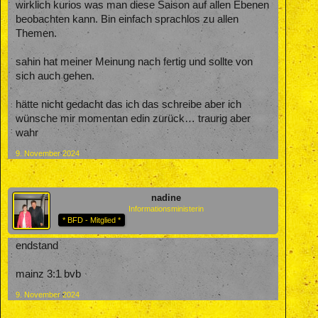
wirklich kurios was man diese Saison auf allen Ebenen
beobachten kann. Bin einfach sprachlos zu allen
Themen.
sahin hat meiner Meinung nach fertig und sollte von
sich auch gehen.
hätte nicht gedacht das ich das schreibe aber ich
wünsche mir momentan edin zurück… traurig aber
wahr
9. November 2024
nadine
Informationsministerin
* BFD - Mitglied *
endstand
mainz 3:1 bvb
9. November 2024