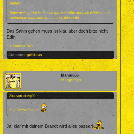
gehen.
hätte nicht gedacht das ich das schreibe aber ich wünsche mir
momentan edin zurück… traurig aber wahr
Das Sahin gehen muss ist klar, aber doch bitte nicht
Edin.
9. November 2024
Alexaceman
gefällt das.
Manni666
Leistungsträger
Zitat von leipzig09:
↑
Die Steinzeit auch
Ja, klar mit deinem Brandt wird alles besser!