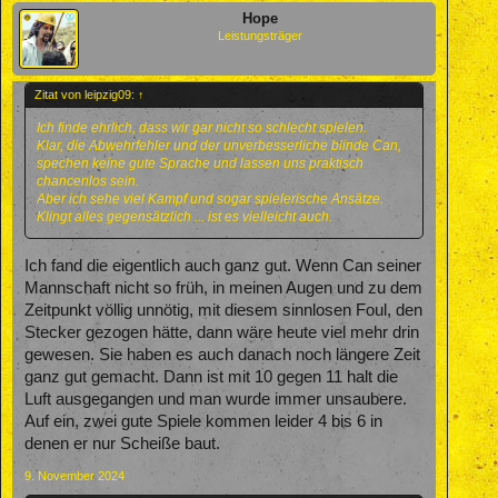
Hope
Leistungsträger
Zitat von leipzig09:
↑
Ich finde ehrlich, dass wir gar nicht so schlecht spielen.
Klar, die Abwehrfehler und der unverbesserliche blinde Can,
spechen keine gute Sprache und lassen uns praktisch
chancenlos sein.
Aber ich sehe viel Kampf und sogar spielerische Ansätze.
Klingt alles gegensätzlich ... ist es vielleicht auch.
Ich fand die eigentlich auch ganz gut. Wenn Can seiner
Mannschaft nicht so früh, in meinen Augen und zu dem
Zeitpunkt völlig unnötig, mit diesem sinnlosen Foul, den
Stecker gezogen hätte, dann wäre heute viel mehr drin
gewesen. Sie haben es auch danach noch längere Zeit
ganz gut gemacht. Dann ist mit 10 gegen 11 halt die
Luft ausgegangen und man wurde immer unsaubere.
Auf ein, zwei gute Spiele kommen leider 4 bis 6 in
denen er nur Scheiße baut.
9. November 2024