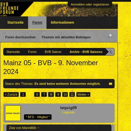
Anmelden oder registrieren
Startseite
Foren
Informationen
Foren durchsuchen
Themen mit aktuellen Beiträgen
Startseite
Foren
BVB Saison
Archiv - BVB Saisons
Mainz 05 - BVB - 9. November
2024
Status des Themas:
Es sind keine weiteren Antworten möglich.
< Zurück
1
←
6
7
8
9
10
11
Weiter >
leipzig09
Legende
* BFD - Mitglied *
Zitat von Manni666:
↑