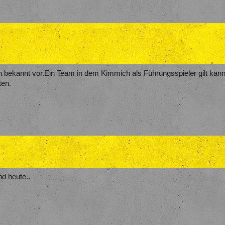
kannt vor.Ein Team in dem Kimmich als Führungsspieler gilt kann nur 
ten.
nd heute..