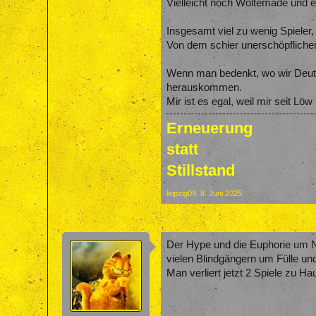
Vielleicht noch Woltemade und ei
Insgesamt viel zu wenig Spiele
Von dem schier unerschöpflichen
Wenn man bedenkt, wo wir Deutsc
herauskommen.
Mir ist es egal, weil mir seit 
Erneuerung
statt
Stillstand
leipzig09
,
8. Juni 2025
Der Hype und die Euphorie um Na
vielen Blindgängern um Fülle un
Man verliert jetzt 2 Spiele zu Ha