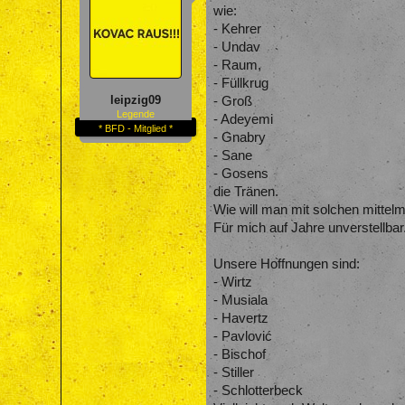
wie:
- Kehrer
- Undav
- Raum,
- Füllkrug
leipzig09
- Groß
Legende
- Adeyemi
* BFD - Mitglied *
- Gnabry
- Sane
- Gosens
die Tränen.
Wie will man mit solchen mittelmä
Für mich auf Jahre unverstellbar
Unsere Hoffnungen sind:
- Wirtz
- Musiala
- Havertz
- Pavlović
- Bischof
- Stiller
- Schlotterbeck