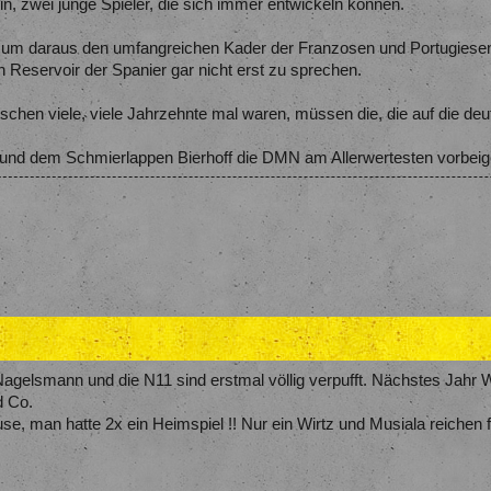
n, zwei junge Spieler, die sich immer entwickeln können.
r, um daraus den umfangreichen Kader der Franzosen und Portugiesen
 Reservoir der Spanier gar nicht erst zu sprechen.
hen viele, viele Jahrzehnte mal waren, müssen die, die auf die deu
Löw und dem Schmierlappen Bierhoff die DMN am Allerwertesten vorbeig
gelsmann und die N11 sind erstmal völlig verpufft. Nächstes Jahr Wel
d Co.
use, man hatte 2x ein Heimspiel !! Nur ein Wirtz und Musiala reichen f