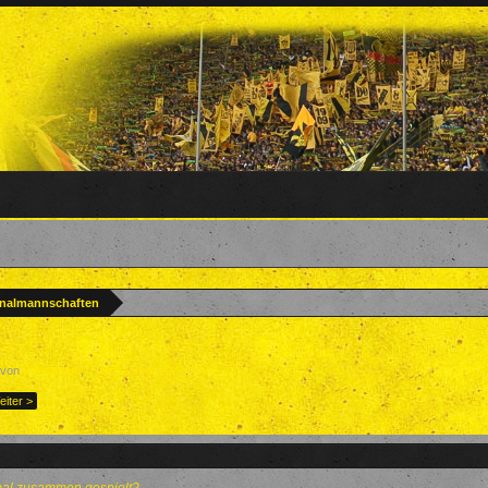
onalmannschaften
t von
Forenteam
,
7. November 2023
.
eiter >