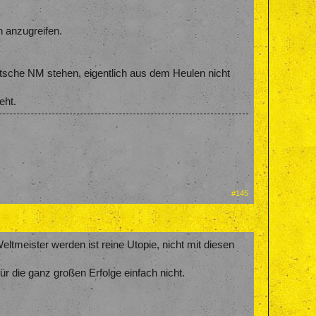
 anzugreifen.
tsche NM stehen, eigentlich aus dem Heulen nicht
eht.
#145
tmeister werden ist reine Utopie, nicht mit diesen
ür die ganz großen Erfolge einfach nicht.