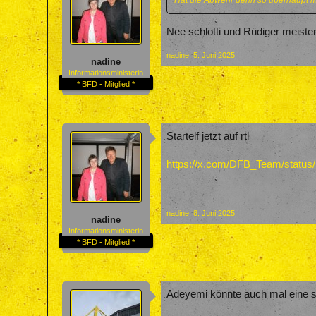
Hat die Abwehr denn so überhaupt 
Nee schlotti und Rüdiger meis
nadine
,
5. Juni 2025
nadine
Informationsministerin
* BFD - Mitglied *
Startelf jetzt auf rtl
https://x.com/DFB_Team/statu
nadine
,
8. Juni 2025
nadine
Informationsministerin
* BFD - Mitglied *
Adeyemi könnte auch mal eine s