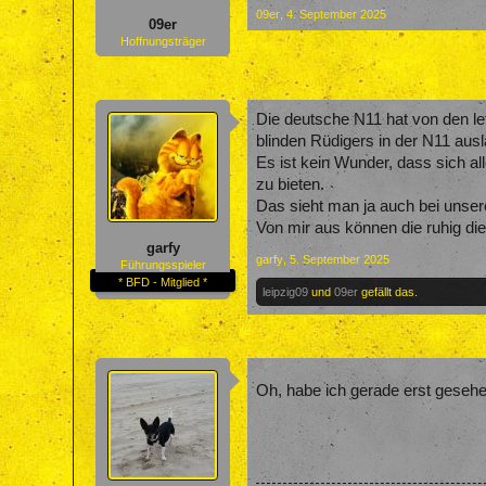
09er
,
4. September 2025
09er
Hoffnungsträger
Die deutsche N11 hat von den le
blinden Rüdigers in der N11 ausl
Es ist kein Wunder, dass sich a
zu bieten.
Das sieht man ja auch bei unser
Von mir aus können die ruhig die
garfy
garfy
,
5. September 2025
Führungsspieler
* BFD - Mitglied *
leipzig09
und
09er
gefällt das.
Oh, habe ich gerade erst gesehen