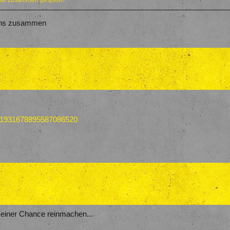
mal zusammen gespielt?
tens zusammen
s/1931678895587086520
einer Chance reinmachen...