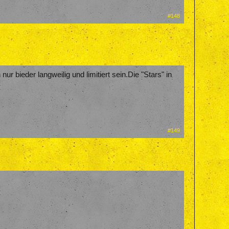
#148
bieder langweilig und limitiert sein.Die "Stars" in
#149