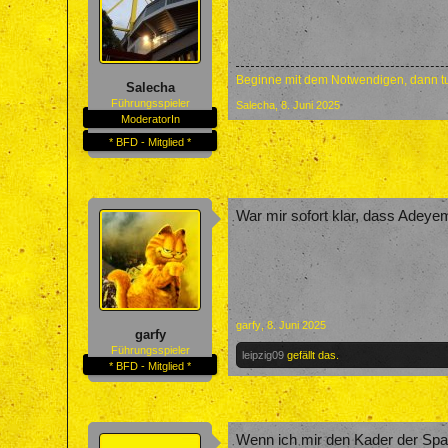
Beginne mit dem Notwendigen, dann tu
Salecha
Führungsspieler
Salecha
,
8. Juni 2025
ModeratorIn
* BFD - Mitglied *
War mir sofort klar, dass Adeyem
garfy
,
8. Juni 2025
garfy
Führungsspieler
leipzig09
gefällt das.
* BFD - Mitglied *
Wenn ich mir den Kader der Spa