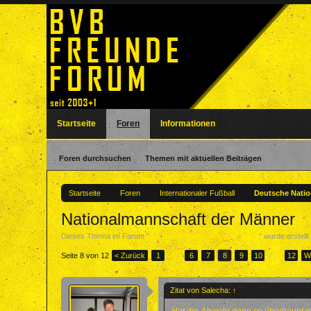
Startseite
Foren
Informationen
Foren durchsuchen
Themen mit aktuellen Beiträgen
Startseite
Foren
Internationaler Fußball
Deutsche Nati
Nationalmannschaft der Männer
Dieses Thema im Forum "
Deutsche Nationalmannschaften
" wurde erstell
Seite 8 von 12
< Zurück
1
←
6
7
8
9
10
→
12
W
Zitat von Salecha:
↑