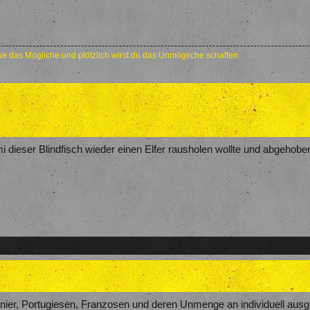
e das Mögliche und plötzlich wirst du das Unmögliche schaffen
i dieser Blindfisch wieder einen Elfer rausholen wollte und abgehoben
nier, Portugiesen, Franzosen und deren Unmenge an individuell aus