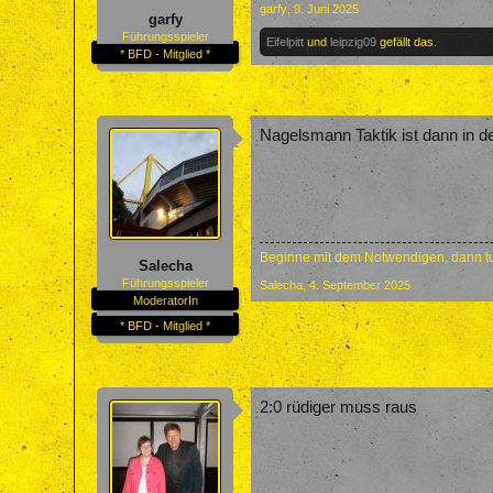
garfy
,
9. Juni 2025
garfy
Führungsspieler
Eifelpitt
und
leipzig09
gefällt das.
* BFD - Mitglied *
Nagelsmann Taktik ist dann in d
Beginne mit dem Notwendigen, dann tu
Salecha
Führungsspieler
Salecha
,
4. September 2025
ModeratorIn
* BFD - Mitglied *
2:0 rüdiger muss raus