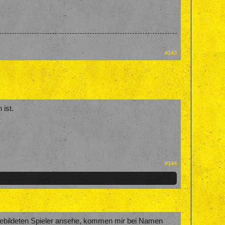
#143
 ist.
#144
gebildeten Spieler ansehe, kommen mir bei Namen