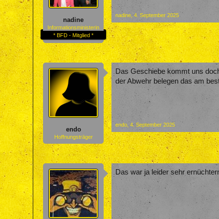
nadine
,
4. September 2025
nadine
Informationsministerin
* BFD - Mitglied *
Das Geschiebe kommt uns doch be
der Abwehr belegen das am bes
endo
,
4. September 2025
endo
Hoffnungsträger
Das war ja leider sehr ernüchter