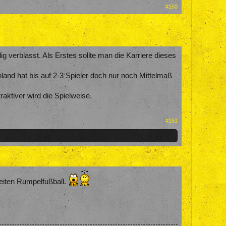
#150
 verblasst. Als Erstes sollte man die Karriere dieses
and hat bis auf 2-3 Spieler doch nur noch Mittelmaß
aktiver wird die Spielweise.
#151
Zeiten Rumpelfußball.