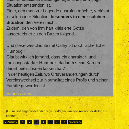
Situation entstanden ist.
Einer, den man zur Legende ausrufen möchte, verlässt
in solch einer Situation,
besonders in einer solchen
Situation
den Verein nicht.
Zudem, den von ihm hart kritisierte Götze
ausgerechnet zu den Bazen folgend.
Und diese Geschichte mit Cathy ist doch lächerlicher
Humbug.
Glaubt wirklich jemand, dass ein charakter- und
meinungsstarker Hummels dadurch seine Karriere
derart beeinflussen lassen hat?
In der heutigen Zeit, wo Ortsveränderungen durch
Vereinswechsel zur Normalität eines Profis und seiner
Familie geworden ist.
15. Oktober 2025
(Du musst angemeldet oder registriert sein, um eine Antwort erstellen zu
können.)
< Zurück
1
2
3
4
5
6
7
Weiter >