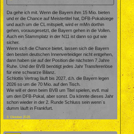
Da gehe ich mit. Wenn die Bayern ihm 15 Mio. bieten
und er die Chance auf Meistertitel hat, DFB-Pokalsiege
und auch um die CL mitspielt, wird er mMn dorthin
gehen, vorausgesetzt, die Bayern gehen in die Vollen.
Auch ein Stammplatz in der N11 ist dann so gut wie
sicher.
Wenn sich die Chance bietet, lassen sich die Bayern
den besten deutschen Innenverteidiger nicht entgehen,
dann haben sie auf der Position die nächsten 7 Jahre
Ruhe. Und der BVB benötigt jedes Jahr Transfererlöse
für eine schwarze Bilanz.
Schlottis Vertrag läuft bis 2027, d.h. die Bayern legen
2026 so um die 70 Mio. auf den Tisch.
Wie will er denn beim BVB um Titel spielen, evtl. mal
um den DFB-Pokal, aber sonst. Da könnte dieses Jahr
schon wieder in der 2. Runde Schluss sein wenn´s
dumm läuft in Frankfurt.
3. Oktober 2025