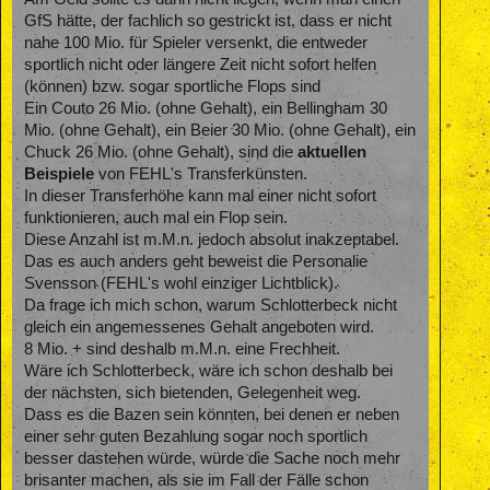
GfS hätte, der fachlich so gestrickt ist, dass er nicht
nahe 100 Mio. für Spieler versenkt, die entweder
sportlich nicht oder längere Zeit nicht sofort helfen
(können) bzw. sogar sportliche Flops sind
Ein Couto 26 Mio. (ohne Gehalt), ein Bellingham 30
Mio. (ohne Gehalt), ein Beier 30 Mio. (ohne Gehalt), ein
Chuck 26 Mio. (ohne Gehalt), sind die
aktuellen
Beispiele
von FEHL's Transferkünsten.
In dieser Transferhöhe kann mal einer nicht sofort
funktionieren, auch mal ein Flop sein.
Diese Anzahl ist m.M.n. jedoch absolut inakzeptabel.
Das es auch anders geht beweist die Personalie
Svensson (FEHL's wohl einziger Lichtblick).
Da frage ich mich schon, warum Schlotterbeck nicht
gleich ein angemessenes Gehalt angeboten wird.
8 Mio. + sind deshalb m.M.n. eine Frechheit.
Wäre ich Schlotterbeck, wäre ich schon deshalb bei
der nächsten, sich bietenden, Gelegenheit weg.
Dass es die Bazen sein könnten, bei denen er neben
einer sehr guten Bezahlung sogar noch sportlich
besser dastehen würde, würde die Sache noch mehr
brisanter machen, als sie im Fall der Fälle schon