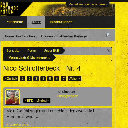
Anmelden oder registrieren
Startseite
Foren
Informationen
Foren durchsuchen
Themen mit aktuellen Beiträgen
Startseite
Foren
Unser BVB
Mannschaft & Management
Nico Schlotterbeck - Nr. 4
< Zurück
1
2
3
4
5
6
7
Weiter >
djshooter
Führungsspieler
* BFD - Mitglied *
Mein Gefühl sagt mir das schlotti der zweite fall
Hummels wird ...
3. Oktober 2025