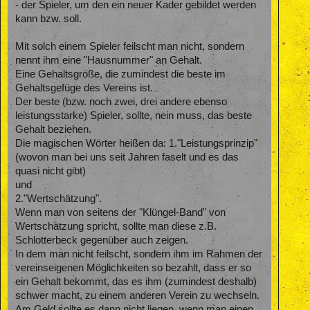
- der Spieler, um den ein neuer Kader gebildet werden
kann bzw. soll.
Mit solch einem Spieler feilscht man nicht, sondern
nennt ihm eine "Hausnummer" an Gehalt.
Eine Gehaltsgröße, die zumindest die beste im
Gehaltsgefüge des Vereins ist.
Der beste (bzw. noch zwei, drei andere ebenso
leistungsstarke) Spieler, sollte, nein muss, das beste
Gehalt beziehen.
Die magischen Wörter heißen da: 1."Leistungsprinzip"
(wovon man bei uns seit Jahren faselt und es das
quasi nicht gibt)
und
2."Wertschätzung".
Wenn man von seitens der "Klüngel-Band" von
Wertschätzung spricht, sollte man diese z.B.
Schlotterbeck gegenüber auch zeigen.
In dem man nicht feilscht, sondern ihm im Rahmen der
vereinseigenen Möglichkeiten so bezahlt, dass er so
ein Gehalt bekommt, das es ihm (zumindest deshalb)
schwer macht, zu einem anderen Verein zu wechseln.
Am Geld sollte es dann nicht liegen, wenn man einen