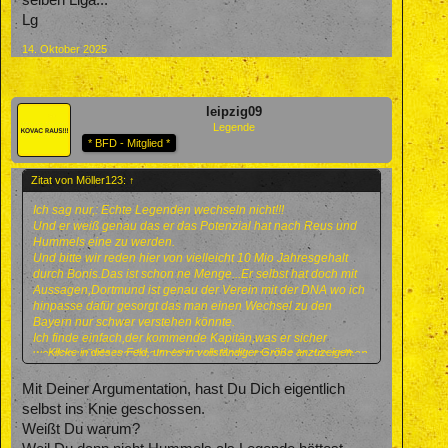
Lg
14. Oktober 2025
leipzig09
Legende
* BFD - Mitglied *
Zitat von Möller123:
↑
Ich sag nur,: Echte Legenden wechseln nicht!!!
Und er weiß genau das er das Potenzial hat nach Reus und
Hummels eine zu werden.
Und bitte wir reden hier von vielleicht 10 Mio Jahresgehalt
durch Bonis.Das ist schon ne Menge...Er selbst hat doch mit
Aussagen,Dortmund ist genau der Verein mit der DNA wo ich
hinpasse dafür gesorgt das man einen Wechsel zu den
Bayern nur schwer verstehen könnte.
Ich finde einfach,der kommende Kapitän,was er sicher
Klicke in dieses Feld, um es in vollständiger Größe anzuzeigen.
werden würde,wechselt nicht zum Konkurrenten in der selben
Liga...
Lg
Mit Deiner Argumentation, hast Du Dich eigentlich
selbst ins Knie geschossen.
Weißt Du warum?