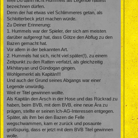
Weil Du dann nicht Hummels als Legende hättest
bezeichnen dürfen.
Denn der hat etwas viel Schlimmeres getan, als
Schlotterbeck jetzt machen würde.
Zu Deiner Erinnerung:
1. Hummels war der Spieler, der sich am meisten
darüber aufgeregt hat, dass Götze den Abflug zu den
Bazen gemacht hat.
Vor allem in der bekannten Art.
2. Hummels hat sich, nicht viel später(!), zu einem
Zeitpunkt zu den Ratten verfatzt, als gleichzeitig
Mkhitaryan und Gündogan gingen.
Wohlgemerkt als Kapitän!!!
Und auch der Grund seines Abgangs war einer
Legende unwürdig.
Weil er Titel gewinnen wollte.
Als Kapitän den Arsch in der Hose und das Rückrad zu
haben, beim BVB, mit dem BVB, eine neue Ära zu
prägen, stellte er seinen Ich-AG-Interessen entgegen.
Später, als ihm bei den Bazen die Felle
wegschwammen, kam er zurück und posaunte
großspurig, dass er jetzt mit dem BVB Titel gewinnen
wolle.