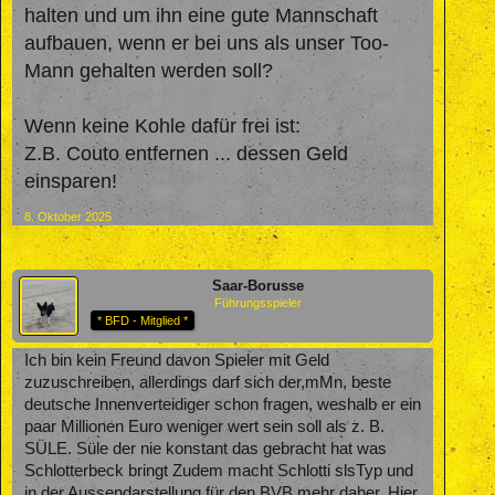
halten und um ihn eine gute Mannschaft
aufbauen, wenn er bei uns als unser Too-
Mann gehalten werden soll?
Wenn keine Kohle dafür frei ist:
Z.B. Couto entfernen ... dessen Geld
einsparen!
8. Oktober 2025
Saar-Borusse
Führungsspieler
* BFD - Mitglied *
Ich bin kein Freund davon Spieler mit Geld
zuzuschreiben, allerdings darf sich der,mMn, beste
deutsche Innenverteidiger schon fragen, weshalb er ein
paar Millionen Euro weniger wert sein soll als z. B.
SÜLE. Süle der nie konstant das gebracht hat was
Schlotterbeck bringt Zudem macht Schlotti slsTyp und
in der Aussendarstellung für den BVB mehr daher. Hier