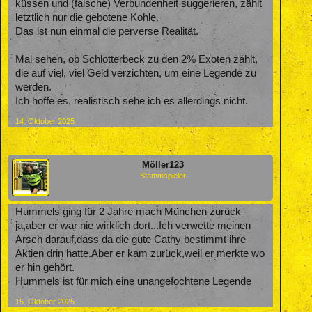
küssen und (falsche) Verbundenheit suggerieren, zählt
letztlich nur die gebotene Kohle.
Das ist nun einmal die perverse Realität.
Mal sehen, ob Schlotterbeck zu den 2% Exoten zählt,
die auf viel, viel Geld verzichten, um eine Legende zu
werden.
Ich hoffe es, realistisch sehe ich es allerdings nicht.
14. Oktober 2025
Möller123
Stammspieler
Hummels ging für 2 Jahre mach München zurück
ja,aber er war nie wirklich dort...Ich verwette meinen
Arsch darauf,dass da die gute Cathy bestimmt ihre
Aktien drin hatte.Aber er kam zurück,weil er merkte wo
er hin gehört.
Hummels ist für mich eine unangefochtene Legende
15. Oktober 2025