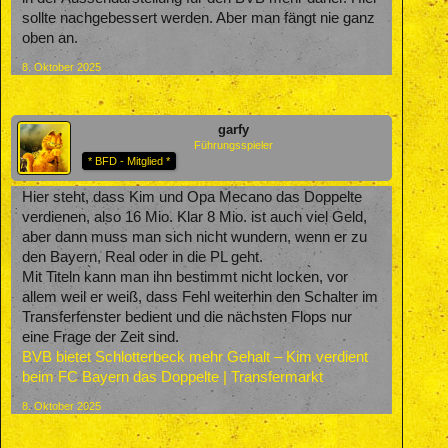
sollte nachgebessert werden. Aber man fängt nie ganz
oben an.
8. Oktober 2025
garfy
Führungsspieler
* BFD - Mitglied *
Hier steht, dass Kim und Opa Mecano das Doppelte
verdienen, also 16 Mio. Klar 8 Mio. ist auch viel Geld,
aber dann muss man sich nicht wundern, wenn er zu
den Bayern, Real oder in die PL geht.
Mit Titeln kann man ihn bestimmt nicht locken, vor
allem weil er weiß, dass Fehl weiterhin den Schalter im
Transferfenster bedient und die nächsten Flops nur
eine Frage der Zeit sind.
BVB bietet Schlotterbeck mehr Gehalt – Kim verdient
beim FC Bayern das Doppelte | Transfermarkt
8. Oktober 2025