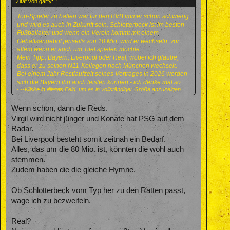
Zitat von garfy:
↑
Top-Spieler zu halten war für den BVB immer schon schwierig
und wird es auch in Zukunft sein. Schlotterbeck ist im besten
Fußballalter und wenn ein Verein kommt mit einem
Gehaltsangebot jenseits von 10 Mio. wird er wechseln, vor
allem wenn er auch um Titel spielen möchte.
Mein Tipp, Bayern, Liverpool oder Real, wobei ich glaube,
dass er zu seinen N11-Kollegen nach München wechselt.
Bei einem Jahr Restlaufzeit seines Vertrages in 2026 werden
sich die Bayern ihn auch leisten können - ich denke mal so
Klicke in dieses Feld, um es in vollständiger Größe anzuzeigen.
um die 50-60 Mio.
Wenn schon, dann die Reds.
Virgil wird nicht jünger und Konate hat PSG auf dem
Radar.
Bei Liverpool besteht somit zeitnah ein Bedarf.
Alles, das um die 80 Mio. ist, könnten die wohl auch
stemmen.
Zudem haben die die gleiche Hymne.
Ob Schlotterbeck vom Typ her zu den Ratten passt,
wage ich zu bezweifeln.
Real?