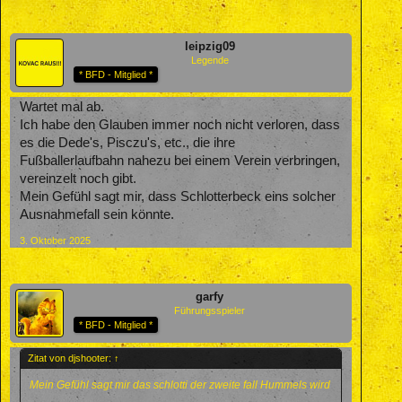
leipzig09
Legende
* BFD - Mitglied *
Wartet mal ab.
Ich habe den Glauben immer noch nicht verloren, dass
es die Dede's, Pisczu's, etc., die ihre
Fußballerlaufbahn nahezu bei einem Verein verbringen,
vereinzelt noch gibt.
Mein Gefühl sagt mir, dass Schlotterbeck eins solcher
Ausnahmefall sein könnte.
3. Oktober 2025
garfy
Führungsspieler
* BFD - Mitglied *
Zitat von djshooter:
↑
Mein Gefühl sagt mir das schlotti der zweite fall Hummels wird
...