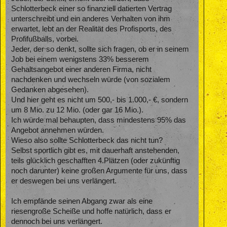
Schlotterbeck einer so finanziell datierten Vertrag
unterschreibt und ein anderes Verhalten von ihm
erwartet, lebt an der Realität des Profisports, des
Profifußballs, vorbei.
Jeder, der so denkt, sollte sich fragen, ob er in seinem
Job bei einem wenigstens 33% besserem
Gehaltsangebot einer anderen Firma, nicht
nachdenken und wechseln würde (von sozialem
Gedanken abgesehen).
Und hier geht es nicht um 500,- bis 1.000,- €, sondern
um 8 Mio. zu 12 Mio. (oder gar 16 Mio.).
Ich würde mal behaupten, dass mindestens 95% das
Angebot annehmen würden.
Wieso also sollte Schlotterbeck das nicht tun?
Selbst sportlich gibt es, mit dauerhaft anstehenden,
teils glücklich geschafften 4.Plätzen (oder zukünftig
noch darunter) keine großen Argumente für uns, dass
er deswegen bei uns verlängert.
Ich empfände seinen Abgang zwar als eine
riesengroße Scheiße und hoffe natürlich, dass er
dennoch bei uns verlängert.