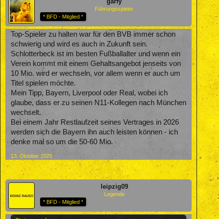
garfy
Führungsspieler
* BFD - Mitglied *
Top-Spieler zu halten war für den BVB immer schon
schwierig und wird es auch in Zukunft sein.
Schlotterbeck ist im besten Fußballalter und wenn ein
Verein kommt mit einem Gehaltsangebot jenseits von
10 Mio. wird er wechseln, vor allem wenn er auch um
Titel spielen möchte.
Mein Tipp, Bayern, Liverpool oder Real, wobei ich
glaube, dass er zu seinen N11-Kollegen nach München
wechselt.
Bei einem Jahr Restlaufzeit seines Vertrages in 2026
werden sich die Bayern ihn auch leisten können - ich
denke mal so um die 50-60 Mio.
13. Oktober 2025
leipzig09
Legende
* BFD - Mitglied *