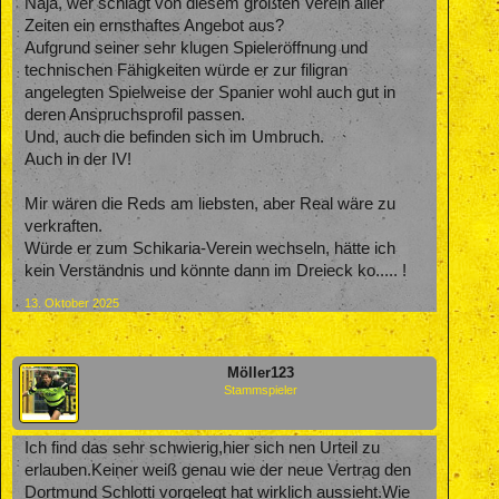
Naja, wer schlägt von diesem größten Verein aller
Zeiten ein ernsthaftes Angebot aus?
Aufgrund seiner sehr klugen Spieleröffnung und
technischen Fähigkeiten würde er zur filigran
angelegten Spielweise der Spanier wohl auch gut in
deren Anspruchsprofil passen.
Und, auch die befinden sich im Umbruch.
Auch in der IV!
Mir wären die Reds am liebsten, aber Real wäre zu
verkraften.
Würde er zum Schikaria-Verein wechseln, hätte ich
kein Verständnis und könnte dann im Dreieck ko..... !
13. Oktober 2025
Möller123
Stammspieler
Ich find das sehr schwierig,hier sich nen Urteil zu
erlauben.Keiner weiß genau wie der neue Vertrag den
Dortmund Schlotti vorgelegt hat wirklich aussieht.Wie