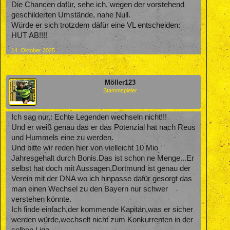
Die Chancen dafür, sehe ich, wegen der vorstehend
geschilderten Umstände, nahe Null.
Würde er sich trotzdem däfür eine VL entscheiden:
HUT AB!!!!
14. Oktober 2025
Möller123
Stammspieler
Ich sag nur,: Echte Legenden wechseln nicht!!!
Und er weiß genau das er das Potenzial hat nach Reus
und Hummels eine zu werden.
Und bitte wir reden hier von vielleicht 10 Mio
Jahresgehalt durch Bonis.Das ist schon ne Menge...Er
selbst hat doch mit Aussagen,Dortmund ist genau der
Verein mit der DNA wo ich hinpasse dafür gesorgt das
man einen Wechsel zu den Bayern nur schwer
verstehen könnte.
Ich finde einfach,der kommende Kapitän,was er sicher
werden würde,wechselt nicht zum Konkurrenten in der
selben Liga...