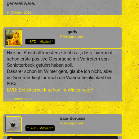
generell wäre.
8. Oktober 2025
garfy
Führungsspieler
* BFD - Mitglied *
Hier bei FussballTransfers steht u.a., dass Liverpool
schon erste positive Gespräche mit Vertretern von
Schlotterbeck geführt haben soll.
Dass er schon im Winter geht, glaube ich nicht, aber
im Sommer liegt für mich die Wahrscheinlichkeit bei
80%.
BVB: Schlotterbeck schon im Winter weg?
12. Oktober 2025
Saar-Borusse
Führungsspieler
* BFD - Mitglied *