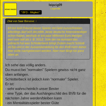
leipzig09
Legende
* BFD - Mitglied *
Zitat von Saar-Borusse:
↑
Ich bin kein Freund davon Spieler mit Geld zuzuschreiben,
allerdings darf sich der,mMn, beste deutsche Innenverteidiger
schon fragen, weshalb er ein paar Millionen Euro weniger
wert sein soll als z. B. SÜLE. Süle der nie konstant das
gebracht hat was Schlotterbeck bringt Zudem macht Schlotti
slsTyp und in der Aussendarstellung für den BVB mehr daher.
Hier sollte nachgebessert werden. Aber man fängt nie ganz
oben an.
Ich sehe das völlig anders.
Du musst bei "normalen" Spielern gewiss nicht ganz
oben anfangen.
Schlotterbeck ist jedoch kein "normaler" Spieler.
Er ist:
- sehr wahrscheinlich unser Bester
- eine Type, der das Aushängeschild des BVB für die
nächsten Jahre werden/bleiben kann
- ein Mentalitätsspieler bester Güte