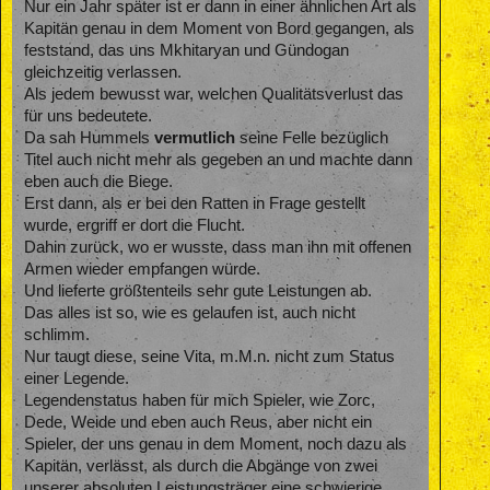
Nur ein Jahr später ist er dann in einer ähnlichen Art als
Kapitän genau in dem Moment von Bord gegangen, als
feststand, das uns Mkhitaryan und Gündogan
gleichzeitig verlassen.
Als jedem bewusst war, welchen Qualitätsverlust das
für uns bedeutete.
Da sah Hummels
vermutlich
seine Felle bezüglich
Titel auch nicht mehr als gegeben an und machte dann
eben auch die Biege.
Erst dann, als er bei den Ratten in Frage gestellt
wurde, ergriff er dort die Flucht.
Dahin zurück, wo er wusste, dass man ihn mit offenen
Armen wieder empfangen würde.
Und lieferte größtenteils sehr gute Leistungen ab.
Das alles ist so, wie es gelaufen ist, auch nicht
schlimm.
Nur taugt diese, seine Vita, m.M.n. nicht zum Status
einer Legende.
Legendenstatus haben für mich Spieler, wie Zorc,
Dede, Weide und eben auch Reus, aber nicht ein
Spieler, der uns genau in dem Moment, noch dazu als
Kapitän, verlässt, als durch die Abgänge von zwei
unserer absoluten Leistungsträger eine schwierige