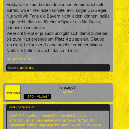
Fußballalter zum besten deutschen Verein wechseln
dürfen, wo er Titel holen könnte, evtl. sogar CL-Sieger.
Nur weil wir Fans die Bayern nicht leiden können, heißt
es ja nicht, dass es für einen Spieler ein No-Go ist,
dorthin zu wechseln.
Vielleicht bleibt er ja auch und gibt sich damit zufrieden,
bis zum Karriereende um Platz 4 zu spielen. Glaube
ich nicht, bei seiner Klasse möchte er höher hinaus.
Natürlich hoffe ich auch, dass er bleibt.
14. Oktober 2025
Salecha
gefällt das.
leipzig09
Legende
* BFD - Mitglied *
Zitat von Möller123:
↑
Ich find das sehr schwierig,hier sich nen Urteil zu
erlauben.Keiner weiß genau wie der neue Vertrag den
Dortmund Schlotti vorgelegt hat wirklich aussieht.Wie hoch