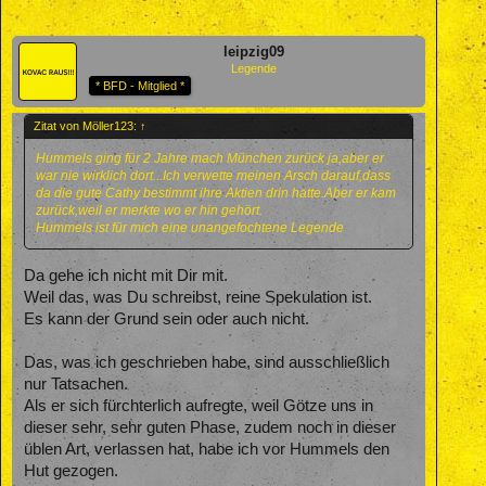
leipzig09
Legende
* BFD - Mitglied *
Zitat von Möller123:
↑
Hummels ging für 2 Jahre mach München zurück ja,aber er
war nie wirklich dort...Ich verwette meinen Arsch darauf,dass
da die gute Cathy bestimmt ihre Aktien drin hatte.Aber er kam
zurück,weil er merkte wo er hin gehört.
Hummels ist für mich eine unangefochtene Legende
Da gehe ich nicht mit Dir mit.
Weil das, was Du schreibst, reine Spekulation ist.
Es kann der Grund sein oder auch nicht.
Das, was ich geschrieben habe, sind ausschließlich
nur Tatsachen.
Als er sich fürchterlich aufregte, weil Götze uns in
dieser sehr, sehr guten Phase, zudem noch in dieser
üblen Art, verlassen hat, habe ich vor Hummels den
Hut gezogen.