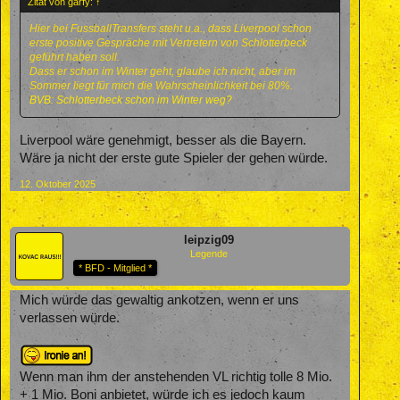
Zitat von garfy:
↑
Hier bei FussballTransfers steht u.a., dass Liverpool schon
erste positive Gespräche mit Vertretern von Schlotterbeck
geführt haben soll.
Dass er schon im Winter geht, glaube ich nicht, aber im
Sommer liegt für mich die Wahrscheinlichkeit bei 80%.
BVB: Schlotterbeck schon im Winter weg?
Liverpool wäre genehmigt, besser als die Bayern.
Wäre ja nicht der erste gute Spieler der gehen würde.
12. Oktober 2025
leipzig09
Legende
* BFD - Mitglied *
Mich würde das gewaltig ankotzen, wenn er uns
verlassen würde.
Wenn man ihm der anstehenden VL richtig tolle 8 Mio.
+ 1 Mio. Boni anbietet, würde ich es jedoch kaum