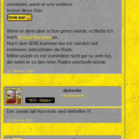
verstehen, wenn er uns verlässt.
Immer diese Gier.
Wenn er denn aber schon gehen würde, schließe ich
mich
@Saar-Borusse
an.
Nach dem BVB kommen bei mir nämlich seit
mehreren Jahrzehnten die Reds.
Mithin würde es mir zumindest nicht gar so weh tun,
als wenn er zu den roten Ratten wechseln würde.
12. Oktober 2025
djshooter
Führungsspieler
* BFD - Mitglied *
Der zweite fall Hummels wird eintreffen !!!
13. Oktober 2025