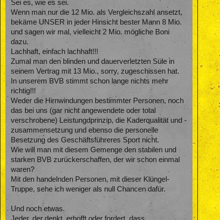
Sei es, wie es sei.
Wenn man nur die 12 Mio. als Vergleichszahl ansetzt,
bekäme UNSER in jeder Hinsicht bester Mann 8 Mio.
und sagen wir mal, vielleicht 2 Mio. mögliche Boni
dazu.
Lachhaft, einfach lachhaft!!!
Zumal man den blinden und dauerverletzten Süle in
seinem Vertrag mit 13 Mio., sorry, zugeschissen hat.
In unserem BVB stimmt schon lange nichts mehr
richtig!!!
Weder die Hirnwindungen bestimmter Personen, noch
das bei uns (gar nicht angewendete oder total
verschrobene) Leistungdprinzip, die Kaderqualität und -
zusammensetzung und ebenso die personelle
Besetzung des Geschäftsführeres Sport nicht.
Wie will man mit diesem Gemenge den stabilen und
starken BVB zurückerschaffen, der wir schon einmal
waren?
Mit den handelnden Personen, mit dieser Klüngel-
Truppe, sehe ich weniger als null Chancen dafür.
Und noch etwas.
Jeder, der denkt, erhofft oder fordert, dass