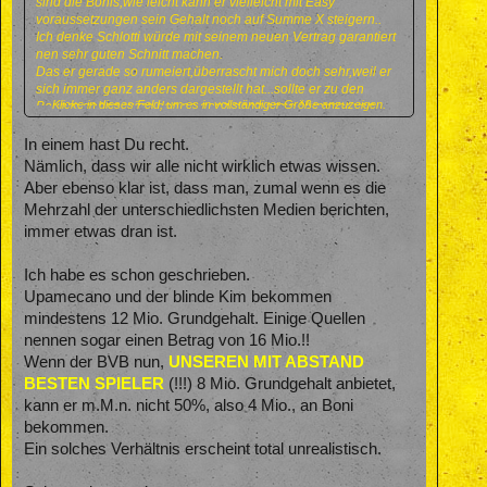
sind die Bonis,wie leicht kann er vielleicht mit Easy
voraussetzungen sein Gehalt noch auf Summe X steigern..
Ich denke Schlotti würde mit seinem neuen Vertrag garantiert
nen sehr guten Schnitt machen.
Das er gerade so rumeiert,überrascht mich doch sehr,weil er
sich immer ganz anders dargestellt hat...sollte er zu den
Klicke in dieses Feld, um es in vollständiger Größe anzuzeigen.
Bauern gehen,wäre das ne ganz ganz arme Nummer von
Schlotti.
In einem hast Du recht.
Nämlich, dass wir alle nicht wirklich etwas wissen.
Aber ebenso klar ist, dass man, zumal wenn es die
Mehrzahl der unterschiedlichsten Medien berichten,
immer etwas dran ist.
Ich habe es schon geschrieben.
Upamecano und der blinde Kim bekommen
mindestens 12 Mio. Grundgehalt. Einige Quellen
nennen sogar einen Betrag von 16 Mio.!!
Wenn der BVB nun,
UNSEREN MIT ABSTAND
BESTEN SPIELER
(!!!) 8 Mio. Grundgehalt anbietet,
kann er m.M.n. nicht 50%, also 4 Mio., an Boni
bekommen.
Ein solches Verhältnis erscheint total unrealistisch.