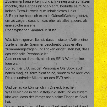
Zusammenhang erkennt und ich keinen unterschätzen
möchte, dass er das nicht erkennt, bedurfte es m.M.n.
keinen Extra-Hinweis zum Inhalt dieses Links.
2. Expertise habe ich extra in Gänsefüßchen gesetzt,
um zu zeigen, dass ich das eher als alles andere, als
eine solche ansehe.
Eben typischer Sammer-Mist ist.
Was ich zeigen wollte, ist, dass in diesem Artikel eine
Stelle ist, in der Sammer beschreibt, dass er alles
zusammengetragen und Ricken eingefüstert hat, dass
das eine tolle Personalie ist.
Also er es so darstellt, als ob es SEIN Werk, seine
Idee war.
So recht er u.U. mit der Personalie Ole Book auch
haben mag, es sollte nicht seine, sondern die Idee von
Ricken und/oder Mitarbeiter des BVB sein.
Und genau da könnte ich im Dreieck brechen.
Weil er sich da in den Mittelpunkt stellt und es zudem
klar wird, dass der immer noch seine Finger im Spiel
hat.
Sorry, diese Type hat bei uns überhaupt und jetzt erst