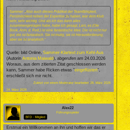
Sammer: „Also auch dieses Prädikat der Teamfähigkeit,
Persönlichkeit neben der Expertise zu haben, war dem Klub
sehr, sehr wichtig. Und als ich das dann alles
zusammengetragen habe, habe ich gesagt, Lars, es (Ole
Book, Anm. d. Red.) ist eine fantastische Idee. Die ist nicht nur
gut, die ist fantastisch. Sie ist mutig, sie ist Herausforderung,
aber sie ist analytisch.“
Quelle: bild Online,
Sammer-Klartext zum Kehl-Aus
(Autorin
Antonia Maiwald
), abgerufen am 24.03.2026
Woraus, aus dem zitierten Zitat geschlossen werden
kann, Sammer habe Ricken etwas "
eingeflüstert
",
erschließt sich mir nicht.
Zuletzt von einem Moderator bearbeitet:
26. März 2026
24. März 2026
Alex22
Führungsspieler
BFD - Mitglied
Erstmal ein Willkommen an ihn und hoffen wir das er