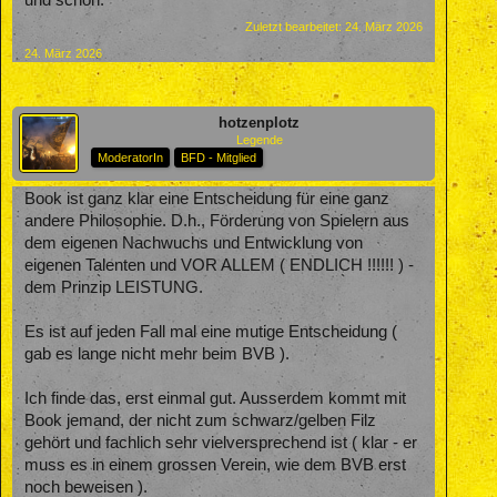
und schön.
Zuletzt bearbeitet:
24. März 2026
24. März 2026
hotzenplotz
Legende
ModeratorIn
BFD - Mitglied
Book ist ganz klar eine Entscheidung für eine ganz
andere Philosophie. D.h., Förderung von Spielern aus
dem eigenen Nachwuchs und Entwicklung von
eigenen Talenten und VOR ALLEM ( ENDLICH !!!!!! ) -
dem Prinzip LEISTUNG.
Es ist auf jeden Fall mal eine mutige Entscheidung (
gab es lange nicht mehr beim BVB ).
Ich finde das, erst einmal gut. Ausserdem kommt mit
Book jemand, der nicht zum schwarz/gelben Filz
gehört und fachlich sehr vielversprechend ist ( klar - er
muss es in einem grossen Verein, wie dem BVB erst
noch beweisen ).