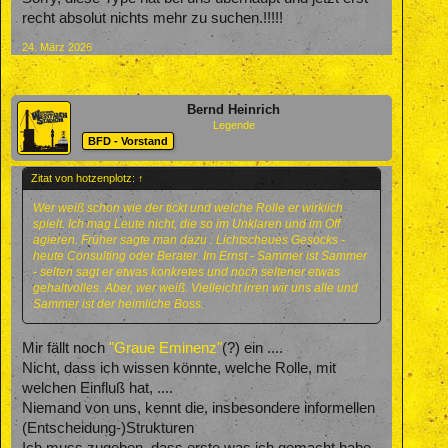
recht absolut nichts mehr zu suchen.!!!!!
24. März 2026
Bernd Heinrich
Legende
BFD - Vorstand
Zitat von hotzenplotz:
↑
Wer weiß schon wie der tickt und welche Rolle er wirklich
spielt. Ich mag Leute nicht, die so im Unklaren und im Off
agieren. Früher sagte man dazu : Lichtscheues Gesocks -
heute Consulting oder Berater. Im Ernst - Sammer ist Sammer
- selten sagt er etwas konkretes und noch seltener etwas
gehaltvolles. Aber, wer weiß. Vielleicht irren wir uns alle und
Sammer ist der heimliche Boss.
Mir fällt noch
"Graue Eminenz"
(?) ein ....
Nicht, dass ich wissen könnte, welche Rolle, mit
welchen Einfluß hat, ....
Niemand von uns, kennt die, insbesondere informellen
(Entscheidung-)Strukturen