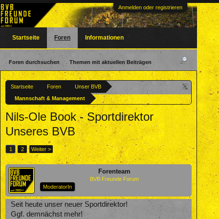
Anmelden oder registrieren
Startseite
Foren
Informationen
Foren durchsuchen
Themen mit aktuellen Beiträgen
Startseite
Foren
Unser BVB
Mannschaft & Management
Nils-Ole Book - Sportdirektor
Unseres BVB
1
2
Weiter >
Forenteam
BVB Freunde Forum
ModeratorIn
Seit heute unser neuer Sportdirektor!
Ggf. demnächst mehr!