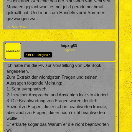
Es gibt aber Gerüchte das der Rauswurf von Kehl seit
Monaten geplant war.. es nur jetzt gerade nochmal
geknallt hat. Und man zum Handeln vorm Sommer
gezwungen war.
25. März 2026
leipzig09
Legende
* BFD - Mitglied *
Ich habe mir die PK zur Vorstellung von Ole Book
angesehen.
Zum Extrakt der wichtigsten Fragen und seinen
Aussagen folgende Meinung:
1. Sehr symphatisch.
2. In seiner Ansprache und Ansichten klar strukturiert.
3. Die Beantwortung von Fragen waren deutlich.
Sowohl zu Fragen, die er schon beantworten konnte,
aber auch zu Fragen, die er noch nicht beantworten
wollte.
Er erklärte sogar das Warum er sie nicht beantworten
will.