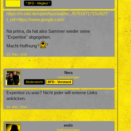
* BFD - Mitglied *
https://m.bild.de/sport/fussball/bv...f5761671715cf82?
t_ref=https://www.google.com/
Na prima, da hat also Sammer wieder seine
"Expertise" abgegeben.
Macht Hoffnung
23. März 2026
Nera
Leistungsträger
ModeratorIn
BFD - Vorstand
Expertise zu was? Nicht jeder will externe Links
anklicken.
24. März 2026
endo
Hoffnungsträger