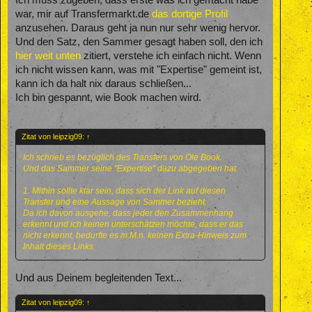
Ich muss zugeben, dass erste was ich gemacht habe
war, mir auf Transfermarkt.de
das dortige Profil
anzusehen. Daraus geht ja nun nur sehr wenig hervor.
Und den Satz, den Sammer gesagt haben soll, den ich
hier weit unten
zitiert, verstehe ich einfach nicht. Wenn
ich nicht wissen kann, was mit "Expertise" gemeint ist,
kann ich da halt nix daraus schließen...
Ich bin gespannt, wie Book machen wird.
Zitat von leipzig09:
↑
Ich schrieb es bezüglich des Transfers von Ole Book.
Und das Sammer seine "Expertise" dazu abgegeben hat.
1. Mithin sollte klar sein, dass sich der Link auf diesen
Transfer und eine Aussage von Sammer bezieht.
Da ich davon ausgehe, dass jeder den Zusammenhang
erkennt und ich keinen unterschätzen möchte, dass er das
nicht erkennt, bedurfte es m.M.n. keinen Extra-Hinweis zum
Inhalt dieses Links.
Und aus Deinem begleitenden Text...
Zitat von leipzig09:
↑