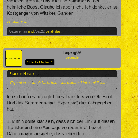
Vielleicht irren wir uns alle und Sammer ist der
heimliche Boss. Glaube ich aber nicht. Ich denke, er ist
Kostgänger von Witzkes Ganden.
24. März 2026
Alexaceman
und
Alex22
gefällt das.
leipzig09
Legende
* BFD - Mitglied *
Zitat von Nera:
↑
Expertise zu was? Nicht jeder will externe Links anklicken.
Ich schrieb es bezüglich des Transfers von Ole Book.
Und das Sammer seine "Expertise" dazu abgegeben
hat.
1. Mithin sollte klar sein, dass sich der Link auf diesen
Transfer und eine Aussage von Sammer bezieht.
Da ich davon ausgehe, dass jeder den