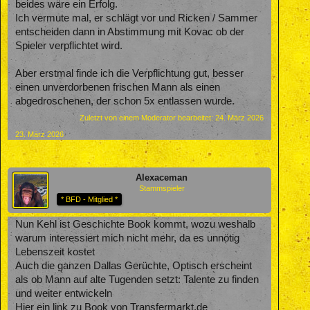
beides wäre ein Erfolg.
Ich vermute mal, er schlägt vor und Ricken / Sammer
entscheiden dann in Abstimmung mit Kovac ob der
Spieler verpflichtet wird.
Aber erstmal finde ich die Verpflichtung gut, besser
einen unverdorbenen frischen Mann als einen
abgedroschenen, der schon 5x entlassen wurde.
Zuletzt von einem Moderator bearbeitet:
24. März 2026
23. März 2026
Alexaceman
Stammspieler
* BFD - Mitglied *
Nun Kehl ist Geschichte Book kommt, wozu weshalb
warum interessiert mich nicht mehr, da es unnötig
Lebenszeit kostet
Auch die ganzen Dallas Gerüchte, Optisch erscheint
als ob Mann auf alte Tugenden setzt: Talente zu finden
und weiter entwickeln
Hier ein link zu Book von Transfermarkt.de