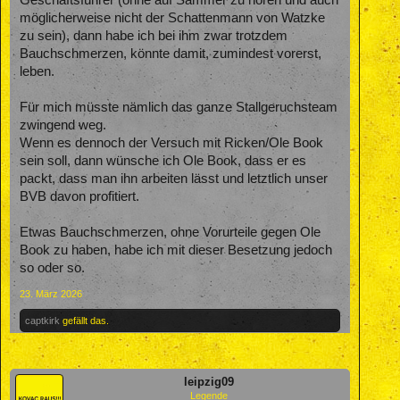
Geschäftsführer (ohne auf Sammer zu hören und auch
möglicherweise nicht der Schattenmann von Watzke
zu sein), dann habe ich bei ihm zwar trotzdem
Bauchschmerzen, könnte damit, zumindest vorerst,
leben.
Für mich müsste nämlich das ganze Stallgeruchsteam
zwingend weg.
Wenn es dennoch der Versuch mit Ricken/Ole Book
sein soll, dann wünsche ich Ole Book, dass er es
packt, dass man ihn arbeiten lässt und letztlich unser
BVB davon profitiert.
Etwas Bauchschmerzen, ohne Vorurteile gegen Ole
Book zu haben, habe ich mit dieser Besetzung jedoch
so oder so.
23. März 2026
captkirk
gefällt das.
leipzig09
Legende