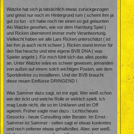
Watzke hat sich ja tatsächlich etwas zurückgezogen
und grinst nur noch im Hintergrund rum ( scheint ihm ja
gut zu tun - ich habe noch nie einen so gut gelaunten
Aki Watzke gesehen, wie vor dem Hamburg Spiel )
und Ricken übernimmt immer mehr Verantwortung.
Vielleicht haben wir alle Lars Ricken unterschätzt ( ist
bei ihm ja auch nicht schwer ). Ricken stand immer für
den Nachwuchs und eine eigene BVB DNA ( was
Spieler angeht ). Für mich fühlt sich das alles positiv
an. Unter Watzke wäre es schwer gewesen, jemanden
von außen auf einem solch wichtigen Posten, wie dem
Sportdirektor zu installieren. Und der BVB braucht
diese neuen Einflüsse DRINGEND !
Was Sammer dazu sagt, ist mir egal. Wer weiß schon
wie der tickt und welche Rolle er wirklich spielt. Ich
mag Leute nicht, die so im Unklaren und im Off
agieren. Früher sagte man dazu : Lichtscheues
Gesocks - heute Consulting oder Berater. Im Ernst -
Sammer ist Sammer - selten sagt er etwas konkretes
und noch seltener etwas gehaltvolles. Aber, wer weiß.