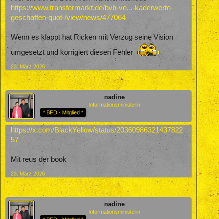
https://www.transfermarkt.de/bvb-ve...-kaderwerte-
geschaffen-quot-/view/news/477064
Wenn es klappt hat Ricken mit Verzug seine Vision
umgesetzt und korrigiert diesen Fehler
23. März 2026
nadine
Informationsministerin
* BFD - Mitglied *
https://x.com/BlackYellow/status/20360986321437822
57
Mit reus der book
23. März 2026
nadine
Informationsministerin