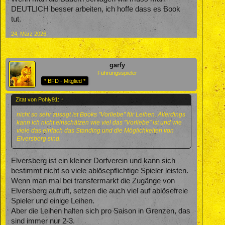
DEUTLICH besser arbeiten, ich hoffe dass es Book
tut.
24. März 2026
garfy
Führungsspieler
* BFD - Mitglied *
Zitat von Pohly91:
↑
nicht so sehr zusagt ist Books "Vorliebe" für Leihen. Allerdings
kann ich nicht einschätzen wie viel das "Vorliebe" ist und wie
viele das einfach das Standing und die Möglichkeiten von
Elversberg sind.
Elversberg ist ein kleiner Dorfverein und kann sich
bestimmt nicht so viele ablösepflichtige Spieler leisten.
Wenn man mal bei transfermarkt die Zugänge von
Elversberg aufruft, setzen die auch viel auf ablösefreie
Spieler und einige Leihen.
Aber die Leihen halten sich pro Saison in Grenzen, das
sind immer nur 2-3.