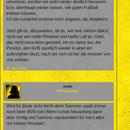
umsetzen, werden wir wohl wieder deutlich besseren
bzw. überhaupt wieder sowas, wie guten Fußball
erleben können.
Ich bin zunächst erstmal mehr angetan, als skeptisch.
Jetzt gilt es, abzuwarten, ob es, wie seit Jahren üblich,
nicht nur viel hohle Phrasen und heiße Luft ist. Oder,
das nicht etwa böse gemeint, ein no name aus der
Provinz, den BVB sportlich wieder in einer Art
auferstehen lässt, nach der sich sicher die meisten von
uns sehnen.
25. März 2026
endo
Hoffnungsträger
Wird für Book nicht leicht denn Sammer spukt immer
noch beim BVB rum.Wenn schon Neuanfang dann
aber richtig und Sammer repräsentiert für mich alles
nur keinen Neustart.