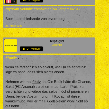
* BFD - Mitglied *
https://m.youtube.com/watch?v=3drqcm4wSzk
Books abschiedsrede von elversberg
23. März 2026
leipzig09
Legende
* BFD - Mitglied *
@garfy
,
wenn es tatsächlich so abläuft, wie Du es schreibst,
läge es nahe, dass sich nichts ändert.
Nehmen wir mal
fiktiv
an, Ole Book hätte die Chance,
Saka (FC Arsenal) zu einem machbaren Preis zu
verpflichten und würde das selbst höchst priorisieren.
Dann, bei der Abstimmung mit Kovac, ist dieser
wankelmütig, weil er mit Flügelspielern wohl nicht so
gut kann.