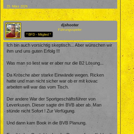
25. März 2026
djshooter
Führungsspieler
* BFD - Mitglied *
Ich bin auch vorsichtig skeptisch... Aber wünschen wir
ihm und uns guten Erfolg !!!
Was man so liest war er aber nur die B2 Lösung...
Da Krösche aber starke Einwände wegen. Ricken
hatte und man nicht sicher war ob er mit kovac
arbeiten will war das vom Tisch.
Der andere War der Sportgeschäftsführer von
Leverkusen. Dieser sagte dm BVB aber ab. Man
stünde nicht Sofort ! Zur Verfügung.
Und dann kam Book in die BVB Planung.