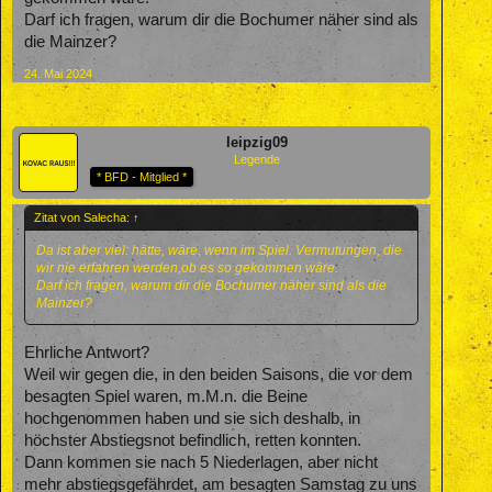
Darf ich fragen, warum dir die Bochumer näher sind als
die Mainzer?
24. Mai 2024
leipzig09
Legende
* BFD - Mitglied *
Zitat von Salecha:
↑
Da ist aber viel: hätte, wäre, wenn im Spiel. Vermutungen, die
wir nie erfahren werden,ob es so gekommen wäre.
Darf ich fragen, warum dir die Bochumer näher sind als die
Mainzer?
Ehrliche Antwort?
Weil wir gegen die, in den beiden Saisons, die vor dem
besagten Spiel waren, m.M.n. die Beine
hochgenommen haben und sie sich deshalb, in
höchster Abstiegsnot befindlich, retten konnten.
Dann kommen sie nach 5 Niederlagen, aber nicht
mehr abstiegsgefährdet, am besagten Samstag zu uns