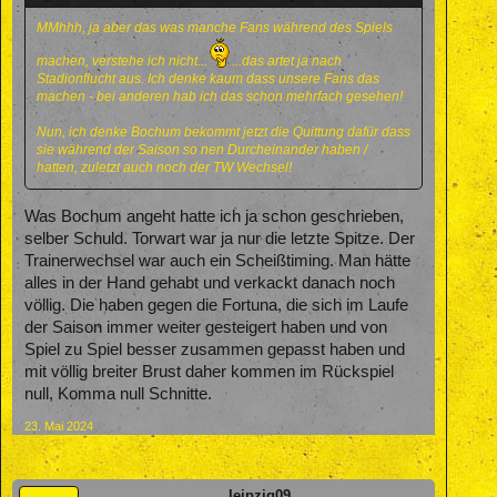
MMhhh, ja aber das was manche Fans während des Spiels
machen, verstehe ich nicht...
...das artet ja nach
Stadionflucht aus. Ich denke kaum dass unsere Fans das
machen - bei anderen hab ich das schon mehrfach gesehen!
Nun, ich denke Bochum bekommt jetzt die Quittung dafür dass
sie während der Saison so nen Durcheinander haben /
hatten, zuletzt auch noch der TW Wechsel!
Was Bochum angeht hatte ich ja schon geschrieben,
selber Schuld. Torwart war ja nur die letzte Spitze. Der
Trainerwechsel war auch ein Scheißtiming. Man hätte
alles in der Hand gehabt und verkackt danach noch
völlig. Die haben gegen die Fortuna, die sich im Laufe
der Saison immer weiter gesteigert haben und von
Spiel zu Spiel besser zusammen gepasst haben und
mit völlig breiter Brust daher kommen im Rückspiel
null, Komma null Schnitte.
23. Mai 2024
leipzig09