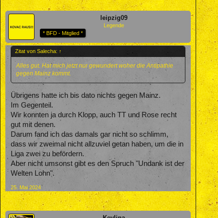
leipzig09
Legende
* BFD - Mitglied *
Zitat von Salecha:
↑
Alles gut. Hat mich jetzt nur gewundert woher die Antipathie
gegen Mainz kommt.
Übrigens hatte ich bis dato nichts gegen Mainz.
Im Gegenteil.
Wir konnten ja durch Klopp, auch TT und Rose recht
gut mit denen.
Darum fand ich das damals gar nicht so schlimm,
dass wir zweimal nicht allzuviel getan haben, um die in
Liga zwei zu befördern.
Aber nicht umsonst gibt es den Spruch "Undank ist der
Welten Lohn".
25. Mai 2024
Kevlina