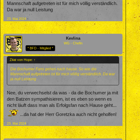
Mannschaft aufgetreten ist für mich völlig verständlich.
Da war ja null Leistung
23. Mai 2024
Kevlina
WG - Chefin
* BFD - Mitglied *
Zitat von Hope:
↑
Die Bochumer Fans gehen nach hause. So wie die
Mannschaft aufgetreten ist für mich völlig verständlich. Da war
ja null Leistung
Nee, du verwechselst da was - da die Bochumer ja mit
den Batzen sympathisieren, ist es eben so wenn es
nicht läuft dass man als Erfolgsfan nach Hause geht...
...da hat der Herr Goretzka auch nicht geholfen!
23. Mai 2024