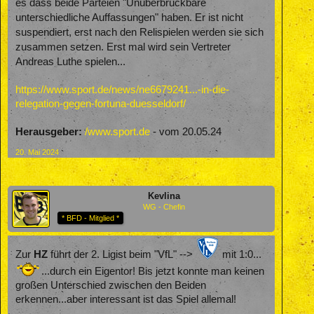
"Unüberbrückbare
es dass beide Parteien
unterschiedliche Auffassungen" haben. Er ist nicht
suspendiert, erst nach den Relispielen werden sie sich
zusammen setzen. Erst mal wird sein Vertreter
Andreas Luthe spielen...
https://www.sport.de/news/ne6679241...-in-die-
relegation-gegen-fortuna-duesseldorf/
Herausgeber:
/www.sport.de
- vom 20.05.24
20. Mai 2024
Kevlina
WG - Chefin
* BFD - Mitglied *
Zur
HZ
führt der 2. Ligist beim "VfL" -->
mit 1:0...
...durch ein Eigentor! Bis jetzt konnte man keinen
großen Unterschied zwischen den Beiden
erkennen...aber interessant ist das Spiel allemal!