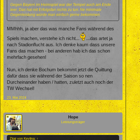
Gegen Bayern im Heimspiel war der Tempel auch am Ende
leer. Das hat mit Erfolgsfan nichts zu tun. Ne minimale
Gegenleistung würde man einfach gerne bekommen.
MMhhh, ja aber das was manche Fans während des
Spiels machen, verstehe ich nicht...
...das artet ja
nach Stadionflucht aus. Ich denke kaum dass unsere
Fans das machen - bei anderen hab ich das schon
mehrfach gesehen!
Nun, ich denke Bochum bekommt jetzt die Quittung
dafür dass sie während der Saison so nen
Durcheinander haben / hatten, zuletzt auch noch der
TW Wechsel!
23. Mai 2024
Hope
Leistungsträger
Zitat von Kevlina:
↑