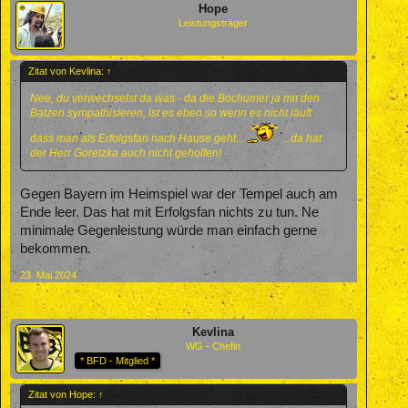
Hope
Leistungsträger
Zitat von Kevlina:
↑
Nee, du verwechselst da was - da die Bochumer ja mit den
Batzen sympathisieren, ist es eben so wenn es nicht läuft
dass man als Erfolgsfan nach Hause geht...
...da hat
der Herr Goretzka auch nicht geholfen!
Gegen Bayern im Heimspiel war der Tempel auch am
Ende leer. Das hat mit Erfolgsfan nichts zu tun. Ne
minimale Gegenleistung würde man einfach gerne
bekommen.
23. Mai 2024
Kevlina
WG - Chefin
* BFD - Mitglied *
Zitat von Hope:
↑