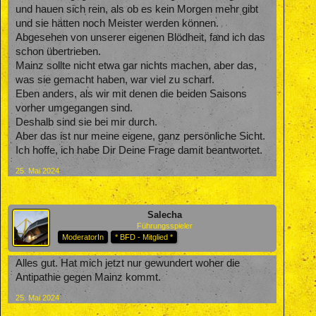
und hauen sich rein, als ob es kein Morgen mehr gibt
und sie hätten noch Meister werden können.
Abgesehen von unserer eigenen Blödheit, fand ich das
schon übertrieben.
Mainz sollte nicht etwa gar nichts machen, aber das,
was sie gemacht haben, war viel zu scharf.
Eben anders, als wir mit denen die beiden Saisons
vorher umgegangen sind.
Deshalb sind sie bei mir durch.
Aber das ist nur meine eigene, ganz persönliche Sicht.
Ich hoffe, ich habe Dir Deine Frage damit beantwortet.
25. Mai 2024
Salecha
Führungsspieler
ModeratorIn
* BFD - Mitglied *
Alles gut. Hat mich jetzt nur gewundert woher die
Antipathie gegen Mainz kommt.
25. Mai 2024