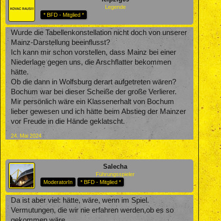
Legende
* BFD - Mitglied *
Wurde die Tabellenkonstellation nicht doch von unserer
Mainz-Darstellung beeinflusst?
Ich kann mir schon vorstellen, dass Mainz bei einer
Niederlage gegen uns, die Arschflatter bekommen
hätte.
Ob die dann in Wolfsburg derart aufgetreten wären?
Bochum war bei dieser Scheiße der große Verlierer.
Mir persönlich wäre ein Klassenerhalt von Bochum
lieber gewesen und ich hätte beim Abstieg der Mainzer
vor Freude in die Hände geklatscht.
24. Mai 2024
Salecha
Führungsspieler
ModeratorIn
* BFD - Mitglied *
Da ist aber viel: hätte, wäre, wenn im Spiel.
Vermutungen, die wir nie erfahren werden,ob es so
gekommen wäre.