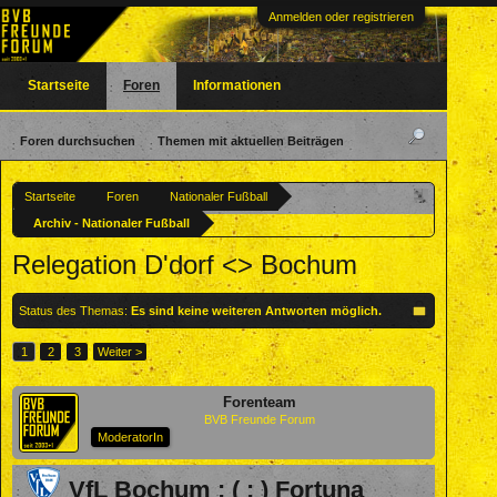
Anmelden oder registrieren
Startseite
Foren
Informationen
Foren durchsuchen
Themen mit aktuellen Beiträgen
Startseite
Foren
Nationaler Fußball
Archiv - Nationaler Fußball
Relegation D'dorf <> Bochum
Status des Themas:
Es sind keine weiteren Antworten möglich.
1
2
3
Weiter >
Forenteam
BVB Freunde Forum
ModeratorIn
VfL Bochum : ( : ) Fortuna