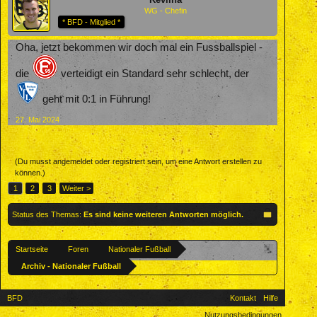
WG - Chefin
* BFD - Mitglied *
Oha, jetzt bekommen wir doch mal ein Fussballspiel -
die
verteidigt ein Standard sehr schlecht, der
geht mit 0:1 in Führung!
27. Mai 2024
(Du musst angemeldet oder registriert sein, um eine Antwort erstellen zu
können.)
1
2
3
Weiter >
Status des Themas:
Es sind keine weiteren Antworten möglich.
Startseite
Foren
Nationaler Fußball
Archiv - Nationaler Fußball
BFD
Kontakt
Hilfe
Nutzungsbedingungen