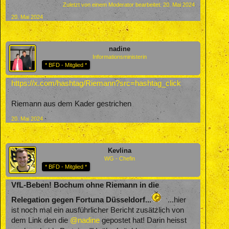
Zuletzt von einem Moderator bearbeitet:
20. Mai 2024
20. Mai 2024
nadine
Informationsministerin
* BFD - Mitglied *
https://x.com/hashtag/Riemann?src=hashtag_click
Riemann aus dem Kader gestrichen
20. Mai 2024
Kevlina
WG - Chefin
* BFD - Mitglied *
VfL-Beben! Bochum ohne Riemann in die
Relegation gegen Fortuna Düsseldorf...
...hier
ist noch mal ein ausführlicher Bericht zusätzlich von
dem Link den die
@nadine
gepostet hat! Darin heisst