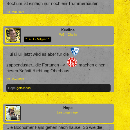
Bochum ist einfach nur noch ein Trümmerhaufen
23. Mai 2024
Kevlina
WG - Chefin
* BFD - Mitglied *
Hui ui ui, jetzt wird es aber für die
zappenduster...die Fortunen -->
machen einen
riesen Schritt Richtung Oberhaus...
23. Mai 2024
Hope
gefällt das.
Hope
Leistungsträger
Die Bochumer Fans gehen nach hause. So wie die