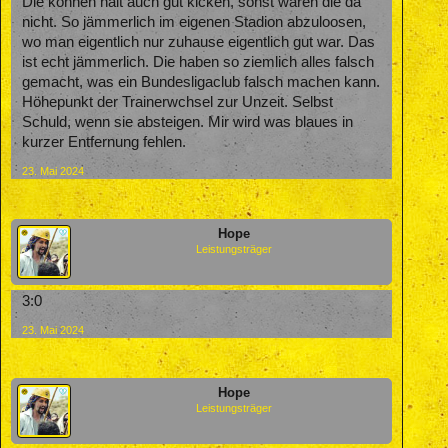
Die können halt auch gut kicken, sonst wären die da
nicht. So jämmerlich im eigenen Stadion abzuloosen,
wo man eigentlich nur zuhause eigentlich gut war. Das
ist echt jämmerlich. Die haben so ziemlich alles falsch
gemacht, was ein Bundesligaclub falsch machen kann.
Höhepunkt der Trainerwchsel zur Unzeit. Selbst
Schuld, wenn sie absteigen. Mir wird was blaues in
kurzer Entfernung fehlen.
23. Mai 2024
Hope
Leistungsträger
3:0
23. Mai 2024
Hope
Leistungsträger